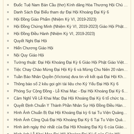
Đuốc Tuệ Nam Bán Cầu (thơ) Kính dâng Hòa Thượng Hội Chủ cùng Chư Tôn Đức và quý Phật tử gần xa đang về dự Đại Hội Kỳ 6 tại Tu Viện Quảng Đức
Danh Sách Đại Biểu tham dự Đại Hội Khoáng Đại Kỳ 6
Hội Đồng Giáo Phẩm (Nhiệm Kỳ VI, 2019-2023)
Hội Đồng Chứng Minh (Nhiệm Kỳ VI, 2019-2023) Giáo Hội Phật Giáo Việt Nam Thống Nhất Hải Ngoại tại Úc Đại Lợi – Tân Tây Lan
Hội Đồng Điều Hành (Nhiệm Kỳ VI, 2019-2023)
Quyết Nghị Đại Hội
Hiến Chương Giáo Hội
Nội Quy Giáo Hội
Tường thuật: Đại Hội Khoáng Đại Kỳ 6 Giáo Hội Phật Giáo Việt Nam Thống Nhất Hải Ngoại Tại Úc Đại Lợi-Tân Tây Lan, tổ chức tại Tu Viện Quảng Đức, thành tựu viên mãn
Tiệc Chay Chào Mừng Đại Hội Kỳ 6 và Mừng Chu Niên 20 năm (1999-2019) của Giáo Hội Phật Giáo Việt Nam Thống Nhất Hải Ngoại tại Úc Đại Lợi-Tân Tây Lan
Tuần Báo Nhân Quyền (Victoria) đưa tin về kết quả Đại Hội Khoáng Đại Kỳ 6 tổ chức tại Tu Viện Quảng Đức từ ngày 20 đến ngày 22 tháng 9 năm 2019
Thông báo số 2 kêu gọi gởi tài liệu cho Kỷ Yếu Đại Hội Kỳ 6
Phóng Sự Cộng Đồng - Lễ Khai Mạc - Đại Hội Khoáng Đại Kỳ 6 - Tu Viện Quảng Đức
Cảm Nghĩ Về Lễ Khai Mạc Đại Hội Khoáng Đại Kỳ 6 tổ chức tại Tu Viện Quảng Đức, Melbourne, Úc Châu (21/9/2019)
Quyết Định Chuẩn Y Thành Phần Nhân Sự Hội Đồng Điều Hành Nhiệm Kỳ VI (2019-2023)
Hình Ảnh Chuẩn Bị Đại Hội Khoáng Đại kỳ 6 tại Tu Viện Quảng Đức, Melbourne, Úc Châu (hình chụp trưa Thứ Sáu, 20-9-2019)
Hình Ảnh Công Quả Đại Hội Khoáng Đại Kỳ 6 Tại Tu Viện Quảng Đức
Hình ảnh ngày thứ nhất của Đại Hội Khoáng Đại Kỳ 6 của Giáo Hội PGVNTNHN tại UĐL-TTL ( Thứ Sáu, ngày 20/09/2019)