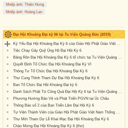
Nhiếp ảnh: Thiện Hưng
Nhiếp ảnh: Hoàng Lan
Đại Hội Khoáng Đại kỳ 06 tại Tu Viện Quảng Đức (2019)
Kỷ Yếu Đại Hội Khoáng Đại Kỳ 6 của Giáo Hội Phật Giáo Việt Nam Thống Nhất Hải Ngoại tại Úc Đại Lợi-Tân Tây Lan
Tiệc Chay Gây Quỹ Ủng Hộ Đại Hội Kỳ 6
Băng Rôn Đại Hội Khoáng Đại Kỳ 6 tổ chức tại Tu Viện Quảng Đức từ ngày 20 đến 22 tháng 9 năm 2019
Quyết Định Tổ Chức Đại Hội Khoáng Đại Kỳ VI
Thông Tư Tổ Chức Đại Hội Khoáng Đại Kỳ 6
Thư Cung Thỉnh Tham Dự Đại Hội Khoáng Đại Kỳ 6
Ban Tổ Chức Đại Hội Khoáng Đại kỳ 6
Danh Sách Phật Tử Công Quả Đại Hội Kỳ 6 tại Tu Viện Quảng Đức
Phương Hướng Bảo Vệ và Phát Triển PGVN tại Úc Châu
Thông Báo số 2 của Ban Triển Lãm Đại Hội Kỳ 6
Tự Viện Thành Viên của Giáo Hội Phật Giáo Việt Nam Thống Nhất Hải Ngoại tại Úc Đại Lợi- Tân Tây Lan.
Thư Mời Tham Dự Lễ Khai Mạc Đại Hội Khoáng Đại Kỳ 6
Chào Mừng Đại Hội Khoáng Đại Kỳ 6 (thơ)