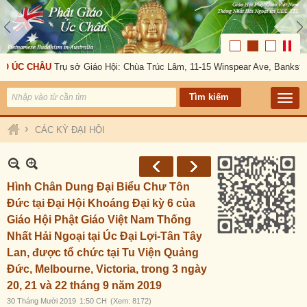
ÚC CHÂU
Trụ sở Giáo Hội: Chùa Trúc Lâm, 11-15 Winspear Ave, Bankstown, 
›
CÁC KỲ ĐẠI HỘI
Hình Chân Dung Đại Biểu Chư Tôn
Đức tại Đại Hội Khoáng Đại kỳ 6 của
Giáo Hội Phật Giáo Việt Nam Thống
Nhất Hải Ngoại tại Úc Đại Lợi-Tân Tây
Lan, được tổ chức tại Tu Viện Quảng
Đức, Melbourne, Victoria, trong 3 ngày
20, 21 và 22 tháng 9 năm 2019
30 Tháng Mười 2019
1:50 CH
(Xem: 8172)