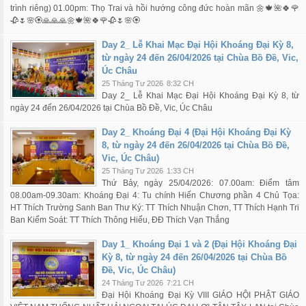
trình riêng) 01.00pm: Thọ Trai và hồi hướng công đức hoàn mãn 🌼🍁🌺🍀🌹
🥀🌷🌸🏵️🙏🙏🙏🌼🍁🌺🍀🌹🥀🌷🌸🏵️
Day 2_ Lễ Khai Mạc Đại Hội Khoáng Đại Kỳ 8,
từ ngày 24 đến 26/04/2026 tại Chùa Bồ Đề, Vic,
Úc Châu
25 Tháng Tư 2026
8:32 CH
Day 2_ Lễ Khai Mạc Đại Hội Khoáng Đại Kỳ 8, từ
ngày 24 đến 26/04/2026 tại Chùa Bồ Đề, Vic, Úc Châu
Day 2_ Khoáng Đại 4 (Đại Hội Khoáng Đại Kỳ
8, từ ngày 24 đến 26/04/2026 tại Chùa Bồ Đề,
Vic, Úc Châu)
25 Tháng Tư 2026
1:33 CH
Thứ Bảy, ngày 25/04/2026: 07.00am: Điểm tâm
08.00am-09.30am: Khoáng Đại 4: Tu chính Hiến Chương phần 4 Chủ Tọa:
HT Thích Trường Sanh Ban Thư Ký: TT Thích Nhuận Chơn, TT Thích Hạnh Tri
Ban Kiểm Soát: TT Thích Thông Hiếu, ĐĐ Thích Vạn Thắng
Day 1_ Khoáng Đại 1 và 2 (Đại Hội Khoáng Đại
Kỳ 8, từ ngày 24 đến 26/04/2026 tại Chùa Bồ
Đề, Vic, Úc Châu)
24 Tháng Tư 2026
7:21 CH
Đại Hội Khoáng Đại Kỳ VIII GIÁO HỘI PHẬT GIÁO