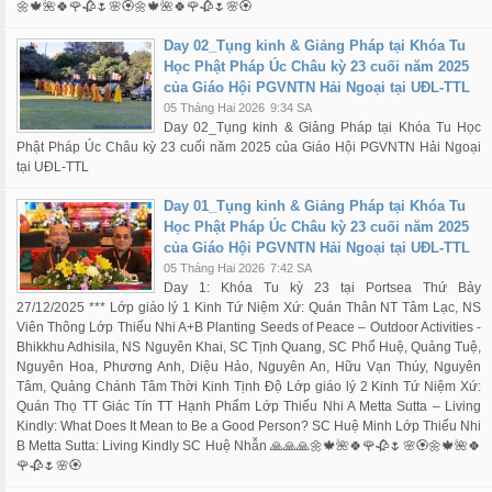
🌼🍁🌺🍀🌹🥀🌷🌸🏵️🌼🍁🌺🍀🌹🥀🌷🌸🏵️
Day 02_Tụng kinh & Giảng Pháp tại Khóa Tu
Học Phật Pháp Úc Châu kỳ 23 cuối năm 2025
của Giáo Hội PGVNTN Hải Ngoại tại UĐL-TTL
05 Tháng Hai 2026
9:34 SA
Day 02_Tụng kinh & Giảng Pháp tại Khóa Tu Học
Phật Pháp Úc Châu kỳ 23 cuối năm 2025 của Giáo Hội PGVNTN Hải Ngoại
tại UĐL-TTL
Day 01_Tụng kinh & Giảng Pháp tại Khóa Tu
Học Phật Pháp Úc Châu kỳ 23 cuối năm 2025
của Giáo Hội PGVNTN Hải Ngoại tại UĐL-TTL
05 Tháng Hai 2026
7:42 SA
Day 1: Khóa Tu kỳ 23 tại Portsea Thứ Bảy
27/12/2025 *** Lớp giáo lý 1 Kinh Tứ Niệm Xứ: Quán Thân NT Tâm Lạc, NS
Viên Thông Lớp Thiếu Nhi A+B Planting Seeds of Peace – Outdoor Activities -
Bhikkhu Adhisila, NS Nguyên Khai, SC Tịnh Quang, SC Phổ Huệ, Quảng Tuệ,
Nguyên Hoa, Phương Anh, Diệu Hảo, Nguyên An, Hữu Vạn Thúy, Nguyên
Tâm, Quảng Chánh Tâm Thời Kinh Tịnh Độ Lớp giáo lý 2 Kinh Tứ Niệm Xứ:
Quán Thọ TT Giác Tín TT Hạnh Phẩm Lớp Thiếu Nhi A Metta Sutta – Living
Kindly: What Does It Mean to Be a Good Person? SC Huệ Minh Lớp Thiếu Nhi
B Metta Sutta: Living Kindly SC Huệ Nhẫn 🙏🙏🙏🌼🍁🌺🍀🌹🥀🌷🌸🏵️🌼🍁🌺🍀
🌹🥀🌷🌸🏵️