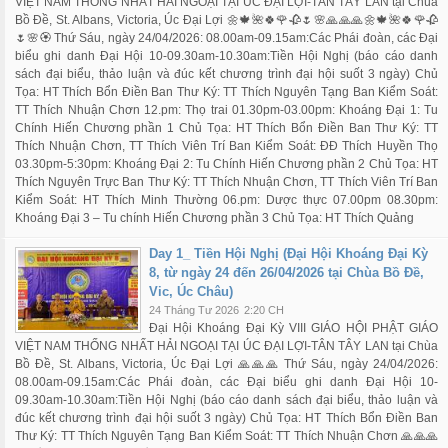
VIỆT NAM THỐNG NHẤT HẢI NGOẠI TẠI ÚC ĐẠI LỢI-TÂN TÂY LAN tại Chùa
Bồ Đề, St. Albans, Victoria, Úc Đại Lợi 🌼🍁🌺🍀🌹🥀🌷🌸🙏🙏🙏🌼🍁🌺🍀🌹🥀
🌷🌸🏵️ Thứ Sáu, ngày 24/04/2026: 08.00am-09.15am:Các Phái đoàn, các Đại
biểu ghi danh Đại Hội 10-09.30am-10.30am:Tiền Hội Nghị (báo cáo danh
sách đại biểu, thảo luận và đúc kết chương trình đại hội suốt 3 ngày) Chủ
Tọa: HT Thích Bổn Điền Ban Thư Ký: TT Thích Nguyên Tạng Ban Kiểm Soát:
TT Thích Nhuận Chơn 12.pm: Thọ trai 01.30pm-03.00pm: Khoáng Đại 1: Tu
Chính Hiến Chương phần 1 Chủ Tọa: HT Thích Bổn Điền Ban Thư Ký: TT
Thích Nhuận Chơn, TT Thích Viên Trí Ban Kiểm Soát: ĐĐ Thích Huyền Thọ
03.30pm-5:30pm: Khoáng Đại 2: Tu Chính Hiến Chương phần 2 Chủ Tọa: HT
Thích Nguyên Trực Ban Thư Ký: TT Thích Nhuận Chơn, TT Thích Viên Trí Ban
Kiểm Soát: HT Thích Minh Thường 06.pm: Dược thực 07.00pm 08.30pm:
Khoáng Đại 3 – Tu chính Hiến Chương phần 3 Chủ Tọa: HT Thích Quảng
Day 1_ Tiền Hội Nghị (Đại Hội Khoáng Đại Kỳ
8, từ ngày 24 đến 26/04/2026 tại Chùa Bồ Đề,
Vic, Úc Châu)
24 Tháng Tư 2026
2:20 CH
Đại Hội Khoáng Đại Kỳ VIII GIÁO HỘI PHẬT GIÁO
VIỆT NAM THỐNG NHẤT HẢI NGOẠI TẠI ÚC ĐẠI LỢI-TÂN TÂY LAN tại Chùa
Bồ Đề, St. Albans, Victoria, Úc Đại Lợi 🙏🙏🙏 Thứ Sáu, ngày 24/04/2026:
08.00am-09.15am:Các Phái đoàn, các Đại biểu ghi danh Đại Hội 10-
09.30am-10.30am:Tiền Hội Nghị (báo cáo danh sách đại biểu, thảo luận và
đúc kết chương trình đại hội suốt 3 ngày) Chủ Tọa: HT Thích Bổn Điền Ban
Thư Ký: TT Thích Nguyên Tạng Ban Kiểm Soát: TT Thích Nhuận Chơn 🙏🙏🙏