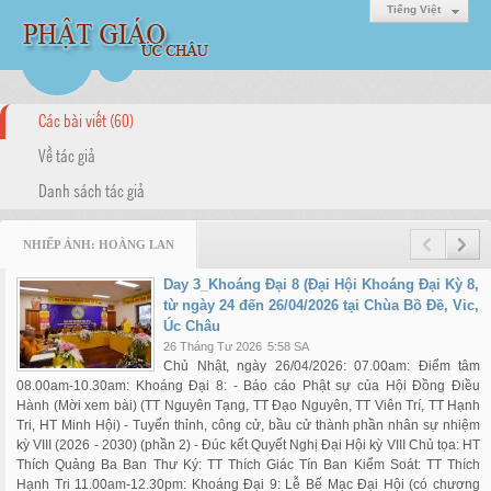
Tiếng Việt
Các bài viết (60)
Về tác giả
Danh sách tác giả
NHIẾP ẢNH: HOÀNG LAN
Day 3_Khoáng Đại 8 (Đại Hội Khoáng Đại Kỳ 8,
từ ngày 24 đến 26/04/2026 tại Chùa Bồ Đề, Vic,
Úc Châu
26 Tháng Tư 2026
5:58 SA
Chủ Nhật, ngày 26/04/2026: 07.00am: Điểm tâm
08.00am-10.30am: Khoáng Đại 8: - Báo cáo Phật sự của Hội Đồng Điều
Hành (Mời xem bài) (TT Nguyên Tạng, TT Đạo Nguyên, TT Viên Trí, TT Hạnh
Tri, HT Minh Hội) - Tuyển thỉnh, công cử, bầu cử thành phần nhân sự nhiệm
kỳ VIII (2026 - 2030) (phần 2) - Đúc kết Quyết Nghị Đại Hội kỳ VIII Chủ tọa: HT
Thích Quảng Ba Ban Thư Ký: TT Thích Giác Tín Ban Kiểm Soát: TT Thích
Hạnh Tri 11.00am-12.30pm: Khoáng Đại 9: Lễ Bế Mạc Đại Hội (có chương