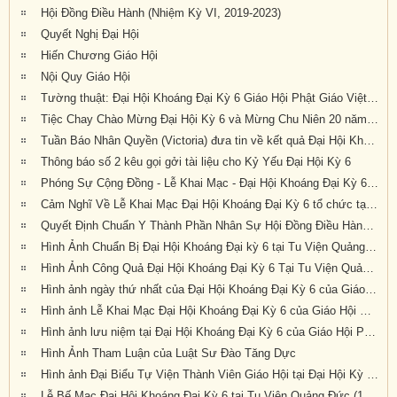
Hội Đồng Điều Hành (Nhiệm Kỳ VI, 2019-2023)
Quyết Nghị Đại Hội
Hiến Chương Giáo Hội
Nội Quy Giáo Hội
Tường thuật: Đại Hội Khoáng Đại Kỳ 6 Giáo Hội Phật Giáo Việt Nam Thống Nhất Hải Ngoại Tại Úc Đại Lợi-Tân Tây Lan, tổ chức tại Tu Viện Quảng Đức, thành tựu viên mãn
Tiệc Chay Chào Mừng Đại Hội Kỳ 6 và Mừng Chu Niên 20 năm (1999-2019) của Giáo Hội Phật Giáo Việt Nam Thống Nhất Hải Ngoại tại Úc Đại Lợi-Tân Tây Lan
Tuần Báo Nhân Quyền (Victoria) đưa tin về kết quả Đại Hội Khoáng Đại Kỳ 6 tổ chức tại Tu Viện Quảng Đức từ ngày 20 đến ngày 22 tháng 9 năm 2019
Thông báo số 2 kêu gọi gởi tài liệu cho Kỷ Yếu Đại Hội Kỳ 6
Phóng Sự Cộng Đồng - Lễ Khai Mạc - Đại Hội Khoáng Đại Kỳ 6 - Tu Viện Quảng Đức
Cảm Nghĩ Về Lễ Khai Mạc Đại Hội Khoáng Đại Kỳ 6 tổ chức tại Tu Viện Quảng Đức, Melbourne, Úc Châu (21/9/2019)
Quyết Định Chuẩn Y Thành Phần Nhân Sự Hội Đồng Điều Hành Nhiệm Kỳ VI (2019-2023)
Hình Ảnh Chuẩn Bị Đại Hội Khoáng Đại kỳ 6 tại Tu Viện Quảng Đức, Melbourne, Úc Châu (hình chụp trưa Thứ Sáu, 20-9-2019)
Hình Ảnh Công Quả Đại Hội Khoáng Đại Kỳ 6 Tại Tu Viện Quảng Đức
Hình ảnh ngày thứ nhất của Đại Hội Khoáng Đại Kỳ 6 của Giáo Hội PGVNTNHN tại UĐL-TTL ( Thứ Sáu, ngày 20/09/2019)
Hình ảnh Lễ Khai Mạc Đại Hội Khoáng Đại Kỳ 6 của Giáo Hội Phật Giáo Việt Nam Thống Nhất Hải Ngoại tại Úc Đại Lợi Tân Tây Lan (10.30am Thứ Bảy 21-9-2019)
Hình ảnh lưu niệm tại Đại Hội Khoáng Đại Kỳ 6 của Giáo Hội Phật Giáo Việt Nam Thống Nhất Hải Ngoại tại Úc Đại Lợi Tân Tây Lan (10.30am Thứ Bảy 21-9-2019)
Hình Ảnh Tham Luận của Luật Sư Đào Tăng Dực
Hình ảnh Đại Biểu Tự Viện Thành Viên Giáo Hội tại Đại Hội Kỳ 6 được tổ chức tại Tu Viện Quảng Đức, Melbourne, Victoria, trong 3 ngày 20, 21 và 22 tháng 9 năm 2019
Lễ Bế Mạc Đại Hội Khoáng Đại Kỳ 6 tại Tu Viện Quảng Đức (1.pm-2.30pm, chiều chủ nhật 22-9-2019)