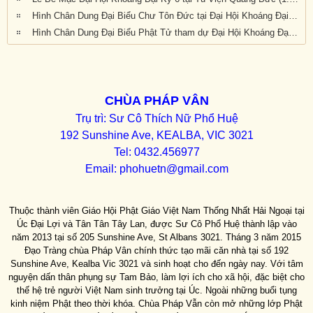
Hình Chân Dung Đại Biểu Chư Tôn Đức tại Đại Hội Khoáng Đại kỳ 6 của Giáo Hội Phật Giáo Việt Nam Thống Nhất Hải Ngoại tại Úc Đại Lợi-Tân Tây Lan, được tổ chức tại Tu Viện Quảng Đức, Melbourne, Victoria, trong 3 ngày 20, 21 và 22 tháng 9 năm 2019
Hình Chân Dung Đại Biểu Phật Tử tham dự Đại Hội Khoáng Đại Kỳ 6 của Giáo Hội Phật Giáo Việt Nam Thống Nhất Hải Ngoại tại Úc Đại Lợi-Tân Tây Lan, được tổ chức tại Tu Viện Quảng Đức, Melbourne, Victoria, trong 3 ngày 20, 21 và 22 tháng 9 năm 2019
CHÙA PHÁP VÂN
Trụ trì: Sư Cô Thích Nữ Phổ Huệ
192 Sunshine Ave, KEALBA, VIC 3021
Tel: 0432.456977
Email:
phohuetn@gmail.com
Thuộc thành viên Giáo Hội Phật Giáo Việt Nam Thống Nhất Hải Ngoại tại
Úc Đại Lợi và Tân Tân Tây Lan, được Sư Cô Phổ Huệ thành lập vào
năm 2013 tại số 205 Sunshine Ave, St Albans 3021. Tháng 3 năm 2015
Đạo Tràng chùa Pháp Vân chính thức tạo mãi căn nhà tại số 192
Sunshine Ave, Kealba Vic 3021 và sinh hoạt cho đến ngày nay. Với tâm
nguyện dấn thân phụng sự Tam Bảo, làm lợi ích cho xã hội, đặc biệt cho
thế hệ trẻ người Việt Nam sinh trưởng tại Úc. Ngoài những buổi tụng
kinh niệm Phật theo thời khóa. Chùa Pháp Vẫn còn mở những lớp Phật