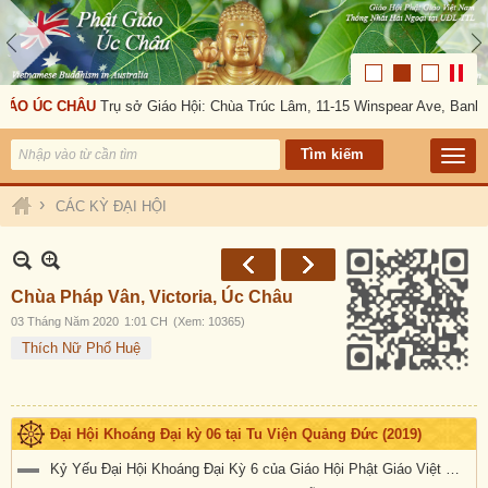
O ÚC CHÂU
Trụ sở Giáo Hội: Chùa Trúc Lâm, 11-15 Winspear Ave, Banksto
›
CÁC KỲ ĐẠI HỘI
Chùa Pháp Vân, Victoria, Úc Châu
03 Tháng Năm 2020
1:01 CH
(Xem: 10365)
Thích Nữ Phổ Huệ
Đại Hội Khoáng Đại kỳ 06 tại Tu Viện Quảng Đức (2019)
Kỷ Yếu Đại Hội Khoáng Đại Kỳ 6 của Giáo Hội Phật Giáo Việt Nam Thống Nhất Hải Ngoại tại Úc Đại Lợi-Tân Tây Lan