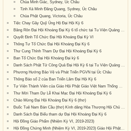
Chùa Minh Giác, Sydney, Úc Châu
Tịnh Xá Minh Đăng Quang, Sydney, Úc Châu
Chùa Phật Quang, Victoria, Úc Châu
Tiệc Chay Gây Quỹ Ủng Hộ Đại Hội Kỳ 6
Băng Rôn Đại Hội Khoáng Đại Kỳ 6 tổ chức tại Tu Viện Quảng Đức từ ngày 20 đến 22 tháng 9 năm 2019
Quyết Định Tổ Chức Đại Hội Khoáng Đại Kỳ VI
Thông Tư Tổ Chức Đại Hội Khoáng Đại Kỳ 6
Thư Cung Thỉnh Tham Dự Đại Hội Khoáng Đại Kỳ 6
Ban Tổ Chức Đại Hội Khoáng Đại kỳ 6
Danh Sách Phật Tử Công Quả Đại Hội Kỳ 6 tại Tu Viện Quảng Đức
Phương Hướng Bảo Vệ và Phát Triển PGVN tại Úc Châu
Thông Báo số 2 của Ban Triển Lãm Đại Hội Kỳ 6
Tự Viện Thành Viên của Giáo Hội Phật Giáo Việt Nam Thống Nhất Hải Ngoại tại Úc Đại Lợi- Tân Tây Lan.
Thư Mời Tham Dự Lễ Khai Mạc Đại Hội Khoáng Đại Kỳ 6
Chào Mừng Đại Hội Khoáng Đại Kỳ 6 (thơ)
Đuốc Tuệ Nam Bán Cầu (thơ) Kính dâng Hòa Thượng Hội Chủ cùng Chư Tôn Đức và quý Phật tử gần xa đang về dự Đại Hội Kỳ 6 tại Tu Viện Quảng Đức
Danh Sách Đại Biểu tham dự Đại Hội Khoáng Đại Kỳ 6
Hội Đồng Giáo Phẩm (Nhiệm Kỳ VI, 2019-2023)
Hội Đồng Chứng Minh (Nhiệm Kỳ VI, 2019-2023) Giáo Hội Phật Giáo Việt Nam Thống Nhất Hải Ngoại tại Úc Đại Lợi – Tân Tây Lan