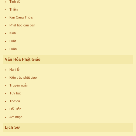
Tịnh độ
Thiền
Kim Cang Thừa
Phật học căn bản
Kinh
Luật
Luận
Văn Hóa Phật Giáo
Nghi lễ
Kiến trúc phật giáo
Truyện ngắn
Tùy bút
Thơ ca
Đối- liễn
Âm nhạc
Lịch Sử