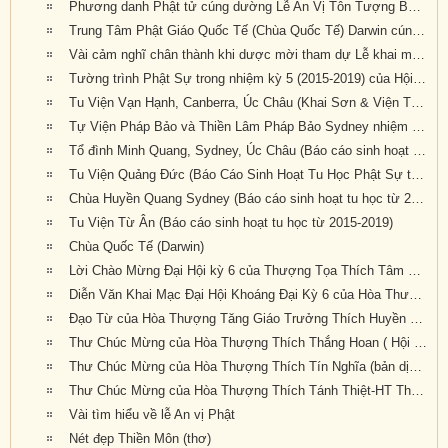
Phương danh Phật tử cúng dường Lễ An Vị Tôn Tượng Bồ Tát Địa Tạng, Quan Âm & Đại Hội Kỳ 6 tại Tu Viện Quảng Đức
Trung Tâm Phật Giáo Quốc Tế (Chùa Quốc Tế) Darwin cúng dường Đại Hội Kỳ 6
Vài cảm nghĩ chân thành khi dược mời tham dự Lễ khai mạc Đại Hội Kỳ 6
Tường trình Phật Sự trong nhiệm kỳ 5 (2015-2019) của Hội Đồng Điều Hành (Văn Phòng Phó Tổng Thư Ký Giáo Hội, TK.Thích Nguyên Tạng báo cáo)
Tu Viện Vạn Hạnh, Canberra, Úc Châu (Khai Sơn & Viện Trưởng : HT Thích Quảng Ba, Báo cáo sinh hoạt tu học từ 2015-2019)
Tự Viện Pháp Bảo và Thiền Lâm Pháp Bảo Sydney nhiệm kỳ 2015 – 2019
Tổ đình Minh Quang, Sydney, Úc Châu (Báo cáo sinh hoạt tu học từ 2015-2019)
Tu Viện Quảng Đức (Báo Cáo Sinh Hoạt Tu Học Phật Sự từ 2015-2019)
Chùa Huyền Quang Sydney (Báo cáo sinh hoạt tu học từ 2015-2019)
Tu Viện Từ Ân (Báo cáo sinh hoạt tu học từ 2015-2019)
Chùa Quốc Tế (Darwin)
Lời Chào Mừng Đại Hội kỳ 6 của Thượng Tọa Thích Tâm Phương
Diễn Văn Khai Mạc Đại Hội Khoáng Đại Kỳ 6 của Hòa Thượng Hội Chủ Thích Bảo Lạc (bản dịch tiếng Anh: GS Trần Như Mai, pd: Nguyên Nhật)
Đạo Từ của Hòa Thượng Tăng Giáo Trưởng Thích Huyền Tôn
Thư Chúc Mừng của Hòa Thượng Thích Thắng Hoan ( Hội Đồng Giáo Phẩm Giáo Hội Hoa Kỳ) (bản dịch tiếng Anh: GS Trần Như Mai, pd: Nguyên Nhật)
Thư Chúc Mừng của Hòa Thượng Thích Tín Nghĩa (bản dịch tiếng Anh: GS Trần Như Mai, pd: Nguyên Nhật)
Thư Chúc Mừng của Hòa Thượng Thích Tánh Thiệt-HT Thích Như Điển (Giáo Hội Âu Châu) (bản dịch tiếng Anh: GS Trần Như Mai, pd: Nguyên Nhật)
Vài tìm hiểu về lễ An vị Phật
Nét đẹp Thiền Môn (thơ)