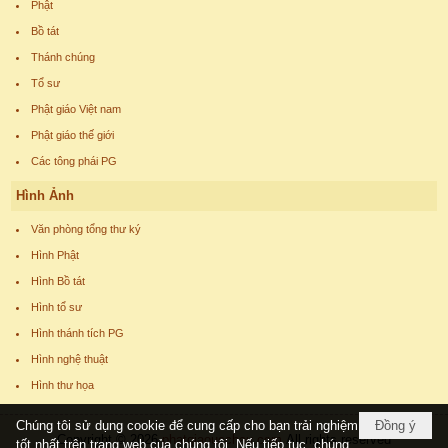
Phật
Bồ tát
Thánh chúng
Tổ sư
Phật giáo Việt nam
Phật giáo thế giới
Các tông phái PG
Hình Ảnh
Văn phòng tổng thư ký
Hình Phật
Hình Bồ tát
Hình tổ sư
Hình thánh tích PG
Hình nghệ thuật
Hình thư họa
Chúng tôi sử dụng cookie để cung cấp cho bạn trải nghiệm
Đồng ý
Copyright © 2026
phatgiaoucchau.com
All rights reserved
tốt nhất trên trang web của chúng tôi. Nếu tiếp tục, chúng