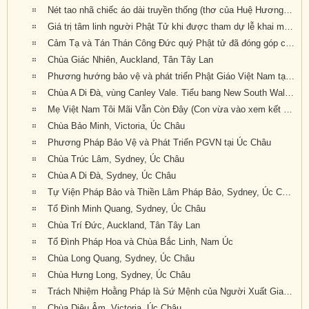
Nét tao nhã chiếc áo dài truyền thống (thơ của Huệ Hương--- Xin ngợi khen và thân tặng quý nữ Phật tử mặc áo dài truyền thống Việt Nam về dự Đại Hội Khoáng Đại kỳ 6 của Giáo Hội tại Tu Viện Quảng Đức)
Giá trị tâm linh người Phật Tử khi được tham dự lễ khai mạc của Đại Hội Khoáng Đại Kỳ 6 của Giáo Hội Phật Giáo Việt Nam Thống Nhất Hải Ngoại tại Úc Đại Lợi-Tân Tây Lan
Cảm Tạ và Tán Thán Công Đức quý Phật tử đã đóng góp công sức cho Đại Hội Kỳ 6 thành tựu viên mãn
Chùa Giác Nhiên, Auckland, Tân Tây Lan
Phương hướng bảo vệ và phát triển Phật Giáo Việt Nam tại Úc Châu (Luật Sư Đào Tăng Dực, pháp danh: Chúc Phán)
Chùa A Di Đà, vùng Canley Vale. Tiểu bang New South Wales. Australia.
Mẹ Việt Nam Tôi Mãi Vẫn Còn Đây (Con vừa vào xem kết quả Đại Hội Khoáng Đại Kỳ 6 của GHPGVNTNHN tại Úc Đại Lợi và Tân Tây Lan được tổ chức tại Tu Viện Quảng Đức với bản Quyết Nghị Đại Hội thật tuyệt vời: Giáo Hội lên án hành động xâm lấn
Chùa Bảo Minh, Victoria, Úc Châu
Phương Pháp Bảo Vệ và Phát Triển PGVN tại Úc Châu
Chùa Trúc Lâm, Sydney, Úc Châu
Chùa A Di Đà, Sydney, Úc Châu
Tự Viện Pháp Bảo và Thiền Lâm Pháp Bảo, Sydney, Úc Châu
Tổ Đình Minh Quang, Sydney, Úc Châu
Chùa Trí Đức, Auckland, Tân Tây Lan
Tổ Đình Pháp Hoa và Chùa Bắc Linh, Nam Úc
Chùa Long Quang, Sydney, Úc Châu
Chùa Hưng Long, Sydney, Úc Châu
Trách Nhiệm Hoằng Pháp là Sứ Mệnh của Người Xuất Gia Trong Thời Đại Mới
Chùa Diệu Âm, Victoria, Úc Châu