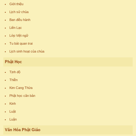
Giới thiệu
Lịch sử chùa
Ban điều hành
Liên Lạc
Lớp Việt ngữ
Tu bát quan trai
Lịch sinh hoạt của chùa
Phật Học
Tịnh độ
Thiền
Kim Cang Thừa
Phật học căn bản
Kinh
Luật
Luận
Văn Hóa Phật Giáo