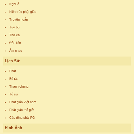
Nghi lễ
Kiến trúc phật giáo
Truyện ngắn
Tùy bút
Thơ ca
Đối- liễn
Âm nhạc
Lịch Sử
Phật
Bồ tát
Thánh chúng
Tổ sư
Phật giáo Việt nam
Phật giáo thế giới
Các tông phái PG
Hình Ảnh