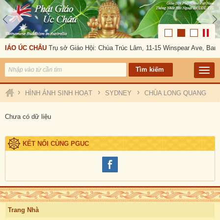
GIÁO ÚC CHÂU
Trụ sở Giáo Hội: Chùa Trúc Lâm, 11-15 Winspear Ave, Ban
›
›
›
HÌNH ẢNH SINH HOẠT
SYDNEY
CHÙA LONG QUANG
Chưa có dữ liệu
KẾT NỐI CÙNG PGUC
Trang Nhà