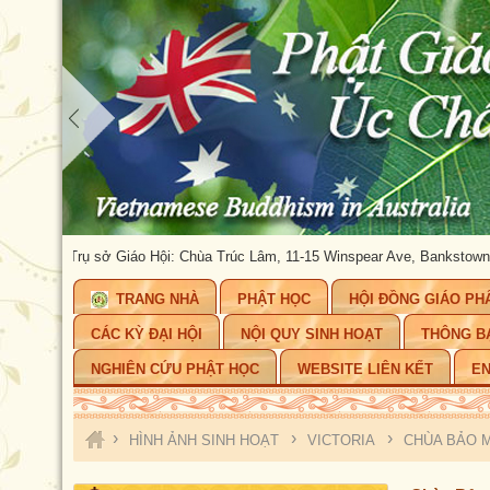
 CHÂU
Trụ sở Giáo Hội: Chùa Trúc Lâm, 11-15 Winspear Ave, Bankstown, NS
TRANG NHÀ
PHẬT HỌC
HỘI ĐỒNG GIÁO PH
CÁC KỲ ĐẠI HỘI
NỘI QUY SINH HOẠT
THÔNG B
NGHIÊN CỨU PHẬT HỌC
WEBSITE LIÊN KẾT
EN
›
›
›
HÌNH ẢNH SINH HOẠT
VICTORIA
CHÙA BẢO 