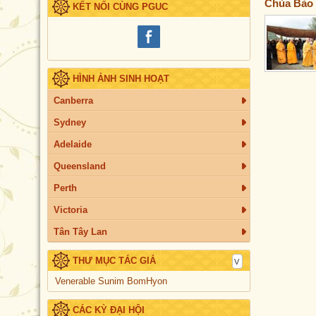
Chùa Bảo
KẾT NỐI CÙNG PGUC
HÌNH ẢNH SINH HOẠT
Canberra
Sydney
Adelaide
Queensland
Perth
Victoria
Tân Tây Lan
THƯ MỤC TÁC GIẢ
Venerable Sunim BomHyon
CÁC KỲ ĐẠI HỘI