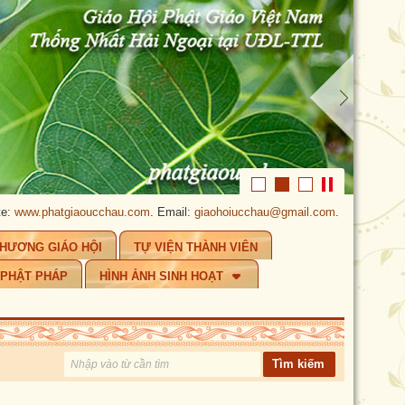
ww.phatgiaoucchau.com
. Email:
giaohoiucchau@gmail.com
.
PHẬT GIÁO Ú
CHƯƠNG GIÁO HỘI
TỰ VIỆN THÀNH VIÊN
 PHẬT PHÁP
HÌNH ẢNH SINH HOẠT