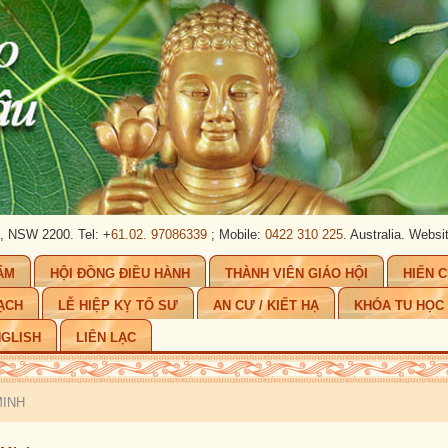
W 2200. Tel: +
61.02. 97086339
; Mobile:
0422 310 225
. Australia.
Website:
w
ẨM
HỘI ĐỒNG ĐIỀU HÀNH
THÀNH VIÊN GIÁO HỘI
HIẾN 
ẠCH
LỄ HIỆP KỴ TỔ SƯ
AN CƯ / KIẾT HẠ
KHÓA TU HỌC
GLISH
LIÊN LẠC
MINH