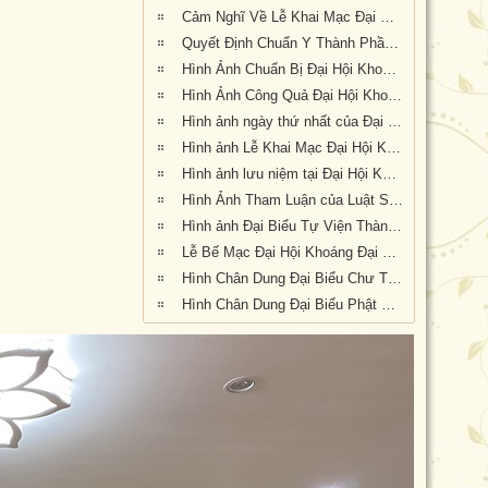
Cảm Nghĩ Về Lễ Khai Mạc Đại Hội Khoáng Đại Kỳ 6 tổ chức tại Tu Viện Quảng Đức, Melbourne, Úc Châu (21/9/2019)
Quyết Định Chuẩn Y Thành Phần Nhân Sự Hội Đồng Điều Hành Nhiệm Kỳ VI (2019-2023)
Hình Ảnh Chuẩn Bị Đại Hội Khoáng Đại kỳ 6 tại Tu Viện Quảng Đức, Melbourne, Úc Châu (hình chụp trưa Thứ Sáu, 20-9-2019)
Hình Ảnh Công Quả Đại Hội Khoáng Đại Kỳ 6 Tại Tu Viện Quảng Đức
Hình ảnh ngày thứ nhất của Đại Hội Khoáng Đại Kỳ 6 của Giáo Hội PGVNTNHN tại UĐL-TTL ( Thứ Sáu, ngày 20/09/2019)
Hình ảnh Lễ Khai Mạc Đại Hội Khoáng Đại Kỳ 6 của Giáo Hội Phật Giáo Việt Nam Thống Nhất Hải Ngoại tại Úc Đại Lợi Tân Tây Lan (10.30am Thứ Bảy 21-9-2019)
Hình ảnh lưu niệm tại Đại Hội Khoáng Đại Kỳ 6 của Giáo Hội Phật Giáo Việt Nam Thống Nhất Hải Ngoại tại Úc Đại Lợi Tân Tây Lan (10.30am Thứ Bảy 21-9-2019)
Hình Ảnh Tham Luận của Luật Sư Đào Tăng Dực
Hình ảnh Đại Biểu Tự Viện Thành Viên Giáo Hội tại Đại Hội Kỳ 6 được tổ chức tại Tu Viện Quảng Đức, Melbourne, Victoria, trong 3 ngày 20, 21 và 22 tháng 9 năm 2019
Lễ Bế Mạc Đại Hội Khoáng Đại Kỳ 6 tại Tu Viện Quảng Đức (1.pm-2.30pm, chiều chủ nhật 22-9-2019)
Hình Chân Dung Đại Biểu Chư Tôn Đức tại Đại Hội Khoáng Đại kỳ 6 của Giáo Hội Phật Giáo Việt Nam Thống Nhất Hải Ngoại tại Úc Đại Lợi-Tân Tây Lan, được tổ chức tại Tu Viện Quảng Đức, Melbourne, Victoria, trong 3 ngày 20, 21 và 22 tháng 9 năm 2019
Hình Chân Dung Đại Biểu Phật Tử tham dự Đại Hội Khoáng Đại Kỳ 6 của Giáo Hội Phật Giáo Việt Nam Thống Nhất Hải Ngoại tại Úc Đại Lợi-Tân Tây Lan, được tổ chức tại Tu Viện Quảng Đức, Melbourne, Victoria, trong 3 ngày 20, 21 và 22 tháng 9 năm 2019