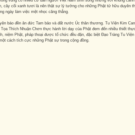
rong vùng có nhiều cư dân người Việt Nam sinh sống nhưng với khung cảnh r
h, cây cối xanh tươi là nên thật sự lý tưởng cho những Phật tử hữu duyên t
ng ngày làm việc mệt nhọc căng thẳng.
yện báo đền ân đức Tam bảo và đất nước Úc thân thương. Tu Viện Kim Ca
Tọa Thích Nhuận Chơn thực hành lời dạy của Phật đem đến nhiều thiết thự
nh, niệm Phật, pháp thoại được tổ chức đều đặn, đặc biệt Đạo Tràng Tu Việ
ột cách tích cực những Phật sự trong cộng đồng.