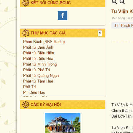
KẾT NỐI CÙNG PGUC
Tu Viện 
15 Tháng Tư 2
TT Thích 
THƯ MỤC TÁC GIẢ
Phan Bách (SBS Radio)
Phật tử Diệu Ánh
Phật tử Diệu Hiền
Phật tử Diệu Hòa
Phật tử Minh Trọng
Phật tử Phổ Trí
Phật tử Quảng Ngạn
Phật tử Tâm Huệ
Phổ Trí
PT Diệu Hảo
PT Quảng Diệu
PT Quảng Hoàng
CÁC KỲ ĐẠI HỘI
Tu Viện Kim 
PT Quảng Tuệ
Chơn thành 
Đại Lợi-Tân
Tu Viện Kim