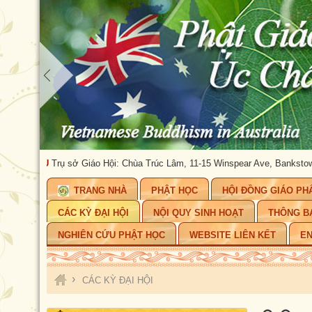
U
Trụ sở Giáo Hội: Chùa Trúc Lâm, 11-15 Winspear Ave, Bankstown, NSW 220
TRANG NHÀ
PHẬT HỌC
HỘI ĐỒNG GIÁO PH
CÁC KỲ ĐẠI HỘI
NỘI QUY SINH HOẠT
THÔNG B
NGHIÊN CỨU PHẬT HỌC
WEBSITE LIÊN KẾT
EN
›
CÁC KỲ ĐẠI HỘI