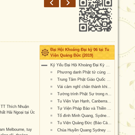
Đại Hội Khoáng Đại kỳ 06 tại Tu
Viện Quảng Đức (2019)
Kỷ Yếu Đại Hội Khoáng Đại Kỳ 6 của Giáo Hội Phật Giáo Việt Nam Thống Nhất Hải Ngoại tại Úc Đại Lợi-Tân Tây Lan
Phương danh Phật tử cúng dường Lễ An Vị Tôn Tượng Bồ Tát Địa Tạng, Quan Âm & Đại Hội Kỳ 6 tại Tu Viện Quảng Đức
Trung Tâm Phật Giáo Quốc Tế (Chùa Quốc Tế) Darwin cúng dường Đại Hội Kỳ 6
Vài cảm nghĩ chân thành khi dược mời tham dự Lễ khai mạc Đại Hội Kỳ 6
Tường trình Phật Sự trong nhiệm kỳ 5 (2015-2019) của Hội Đồng Điều Hành (Văn Phòng Phó Tổng Thư Ký Giáo Hội, TK.Thích Nguyên Tạng báo cáo)
Tu Viện Vạn Hạnh, Canberra, Úc Châu (Khai Sơn & Viện Trưởng : HT Thích Quảng Ba, Báo cáo sinh hoạt tu học từ 2015-2019)
o TT Thích Nhuận
Tự Viện Pháp Bảo và Thiền Lâm Pháp Bảo Sydney nhiệm kỳ 2015 – 2019
ất Hải Ngoại tại Úc
Tổ đình Minh Quang, Sydney, Úc Châu (Báo cáo sinh hoạt tu học từ 2015-2019)
Tu Viện Quảng Đức (Báo Cáo Sinh Hoạt Tu Học Phật Sự từ 2015-2019)
am Melbourne, tuy
Chùa Huyền Quang Sydney (Báo cáo sinh hoạt tu học từ 2015-2019)