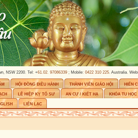
0. Tel: +
61.02. 97086339
; Mobile:
0422 310 225
. Australia.
Website:
www.ph
ẨM
HỘI ĐỒNG ĐIỀU HÀNH
THÀNH VIÊN GIÁO HỘI
HIẾN 
ẠCH
LỄ HIỆP KỴ TỔ SƯ
AN CƯ / KIẾT HẠ
KHÓA TU HỌC
GLISH
LIÊN LẠC