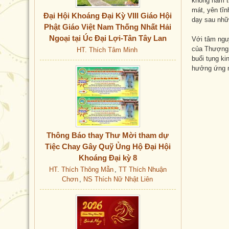
không nằm t
mát, yên tĩn
Đại Hội Khoáng Đại Kỳ VIII Giáo Hội
dạy sau nhữ
Phật Giáo Việt Nam Thống Nhất Hải
Ngoại tại Úc Đại Lợi-Tân Tây Lan
Với tâm ngu
của Thượng 
HT. Thích Tâm Minh
buổi tụng ki
hưởng ứng m
Thông Báo thay Thư Mời tham dự
Tiệc Chay Gây Quỹ Ủng Hộ Đại Hội
Khoáng Đại kỳ 8
HT. Thích Thông Mẫn
,
TT Thích Nhuận
Chơn
,
NS Thích Nữ Nhật Liên