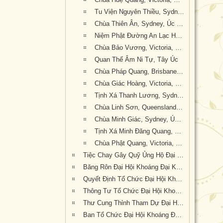
Tu Viện Nguyên Thiều, Sydney, Úc Châu
Chùa Thiên Ân, Sydney, Úc Châu
Niệm Phật Đường An Lạc Hạnh, Victoria, Úc Châu
Chùa Bảo Vương, Victoria, Úc Châu
Quan Thế Âm Ni Tự, Tây Úc
Chùa Pháp Quang, Brisbane, Queensland, Úc Châu
Chùa Giác Hoàng, Victoria, Úc Châu
Tịnh Xá Thanh Lương, Sydney, Úc Châu
Chùa Linh Sơn, Queensland, Úc Châu
Chùa Minh Giác, Sydney, Úc Châu
Tịnh Xá Minh Đăng Quang, Sydney, Úc Châu
Chùa Phật Quang, Victoria, Úc Châu
Tiệc Chay Gây Quỹ Ủng Hộ Đại Hội Kỳ 6
Băng Rôn Đại Hội Khoáng Đại Kỳ 6 tổ chức tại Tu Viện Quảng Đức từ ngày 20 đến 22 tháng 9 năm 2019
Quyết Định Tổ Chức Đại Hội Khoáng Đại Kỳ VI
Thông Tư Tổ Chức Đại Hội Khoáng Đại Kỳ 6
Thư Cung Thỉnh Tham Dự Đại Hội Khoáng Đại Kỳ 6
Ban Tổ Chức Đại Hội Khoáng Đại kỳ 6