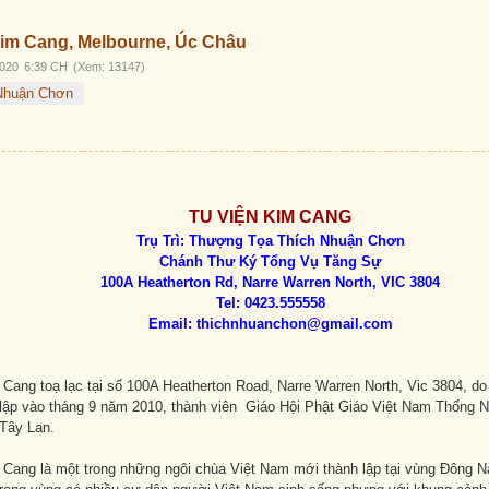
Trước
Sau
Kim Cang, Melbourne, Úc Châu
020
6:39 CH
(Xem: 13147)
Nhuận Chơn
TU VIỆN KIM CANG
Trụ Trì: Thượng Tọa Thích Nhuận Chơn
Chánh Thư Ký Tổng Vụ Tăng Sự
100A Heatherton Rd, Narre Warren North, VIC 3804
Tel: 0423.555558
Email: thichnhuanchon@gmail.com
Cang toạ lạc tại số 100A Heatherton Road, Narre Warren North, Vic 3804, d
lập vào tháng 9 năm 2010, thành viên Giáo Hội Phật Giáo Việt Nam Thống Nh
 Tây Lan.
 Cang là một trong những ngôi chùa Việt Nam mới thành lập tại vùng Đông N