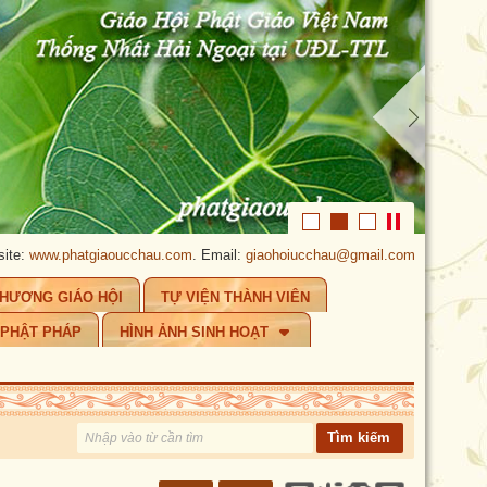
atgiaoucchau.com
. Email:
giaohoiucchau@gmail.com
.
PHẬT GIÁO ÚC CH
CHƯƠNG GIÁO HỘI
TỰ VIỆN THÀNH VIÊN
 PHẬT PHÁP
HÌNH ẢNH SINH HOẠT