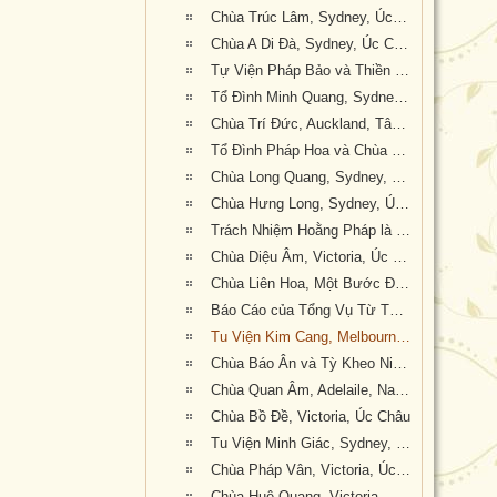
Chùa Trúc Lâm, Sydney, Úc Châu
Chùa A Di Đà, Sydney, Úc Châu
Tự Viện Pháp Bảo và Thiền Lâm Pháp Bảo, Sydney, Úc Châu
Tổ Đình Minh Quang, Sydney, Úc Châu
Chùa Trí Đức, Auckland, Tân Tây Lan
Tổ Đình Pháp Hoa và Chùa Bắc Linh, Nam Úc
Chùa Long Quang, Sydney, Úc Châu
Chùa Hưng Long, Sydney, Úc Châu
Trách Nhiệm Hoằng Pháp là Sứ Mệnh của Người Xuất Gia Trong Thời Đại Mới
Chùa Diệu Âm, Victoria, Úc Châu
Chùa Liên Hoa, Một Bước Đi là Một Kinh Nghiệm Sống Đẹp
Báo Cáo của Tổng Vụ Từ Thiện Xã Hội Nhiệm Kỳ 2014-2019.
Tu Viện Kim Cang, Melbourne, Úc Châu
Chùa Báo Ân và Tỳ Kheo Ni Thích Nữ Huệ Khiết
Chùa Quan Âm, Adelaile, Nam Úc
Chùa Bồ Đề, Victoria, Úc Châu
Tu Viện Minh Giác, Sydney, Úc Châu
Chùa Pháp Vân, Victoria, Úc Châu
Chùa Huệ Quang, Victoria, Úc Châu