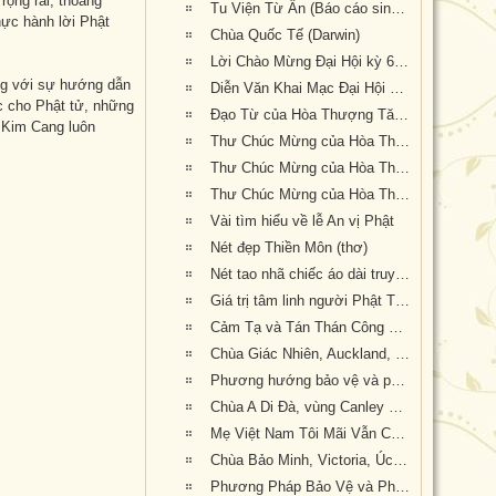
ộng rãi, thoáng
Tu Viện Từ Ân (Báo cáo sinh hoạt tu học từ 2015-2019)
hực hành lời Phật
Chùa Quốc Tế (Darwin)
Lời Chào Mừng Đại Hội kỳ 6 của Thượng Tọa Thích Tâm Phương
ng với sự hướng dẫn
Diễn Văn Khai Mạc Đại Hội Khoáng Đại Kỳ 6 của Hòa Thượng Hội Chủ Thích Bảo Lạc (bản dịch tiếng Anh: GS Trần Như Mai, pd: Nguyên Nhật)
c cho Phật tử, những
Đạo Từ của Hòa Thượng Tăng Giáo Trưởng Thích Huyền Tôn
n Kim Cang luôn
Thư Chúc Mừng của Hòa Thượng Thích Thắng Hoan ( Hội Đồng Giáo Phẩm Giáo Hội Hoa Kỳ) (bản dịch tiếng Anh: GS Trần Như Mai, pd: Nguyên Nhật)
Thư Chúc Mừng của Hòa Thượng Thích Tín Nghĩa (bản dịch tiếng Anh: GS Trần Như Mai, pd: Nguyên Nhật)
Thư Chúc Mừng của Hòa Thượng Thích Tánh Thiệt-HT Thích Như Điển (Giáo Hội Âu Châu) (bản dịch tiếng Anh: GS Trần Như Mai, pd: Nguyên Nhật)
Vài tìm hiểu về lễ An vị Phật
Nét đẹp Thiền Môn (thơ)
Nét tao nhã chiếc áo dài truyền thống (thơ của Huệ Hương--- Xin ngợi khen và thân tặng quý nữ Phật tử mặc áo dài truyền thống Việt Nam về dự Đại Hội Khoáng Đại kỳ 6 của Giáo Hội tại Tu Viện Quảng Đức)
Giá trị tâm linh người Phật Tử khi được tham dự lễ khai mạc của Đại Hội Khoáng Đại Kỳ 6 của Giáo Hội Phật Giáo Việt Nam Thống Nhất Hải Ngoại tại Úc Đại Lợi-Tân Tây Lan
Cảm Tạ và Tán Thán Công Đức quý Phật tử đã đóng góp công sức cho Đại Hội Kỳ 6 thành tựu viên mãn
Chùa Giác Nhiên, Auckland, Tân Tây Lan
Phương hướng bảo vệ và phát triển Phật Giáo Việt Nam tại Úc Châu (Luật Sư Đào Tăng Dực, pháp danh: Chúc Phán)
Chùa A Di Đà, vùng Canley Vale. Tiểu bang New South Wales. Australia.
Mẹ Việt Nam Tôi Mãi Vẫn Còn Đây (Con vừa vào xem kết quả Đại Hội Khoáng Đại Kỳ 6 của GHPGVNTNHN tại Úc Đại Lợi và Tân Tây Lan được tổ chức tại Tu Viện Quảng Đức với bản Quyết Nghị Đại Hội thật tuyệt vời: Giáo Hội lên án hành động xâm lấn
Chùa Bảo Minh, Victoria, Úc Châu
Phương Pháp Bảo Vệ và Phát Triển PGVN tại Úc Châu