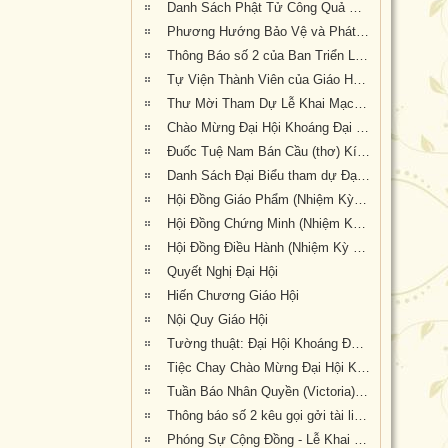
Danh Sách Phật Tử Công Quả Đại Hội Kỳ 6 tại Tu Viện Quảng Đức
Phương Hướng Bảo Vệ và Phát Triển PGVN tại Úc Châu
Thông Báo số 2 của Ban Triển Lãm Đại Hội Kỳ 6
Tự Viện Thành Viên của Giáo Hội Phật Giáo Việt Nam Thống Nhất Hải Ngoại tại Úc Đại Lợi- Tân Tây Lan.
Thư Mời Tham Dự Lễ Khai Mạc Đại Hội Khoáng Đại Kỳ 6
Chào Mừng Đại Hội Khoáng Đại Kỳ 6 (thơ)
Đuốc Tuệ Nam Bán Cầu (thơ) Kính dâng Hòa Thượng Hội Chủ cùng Chư Tôn Đức và quý Phật tử gần xa đang về dự Đại Hội Kỳ 6 tại Tu Viện Quảng Đức
Danh Sách Đại Biểu tham dự Đại Hội Khoáng Đại Kỳ 6
Hội Đồng Giáo Phẩm (Nhiệm Kỳ VI, 2019-2023)
Hội Đồng Chứng Minh (Nhiệm Kỳ VI, 2019-2023) Giáo Hội Phật Giáo Việt Nam Thống Nhất Hải Ngoại tại Úc Đại Lợi – Tân Tây Lan
Hội Đồng Điều Hành (Nhiệm Kỳ VI, 2019-2023)
Quyết Nghị Đại Hội
Hiến Chương Giáo Hội
Nội Quy Giáo Hội
Tường thuật: Đại Hội Khoáng Đại Kỳ 6 Giáo Hội Phật Giáo Việt Nam Thống Nhất Hải Ngoại Tại Úc Đại Lợi-Tân Tây Lan, tổ chức tại Tu Viện Quảng Đức, thành tựu viên mãn
Tiệc Chay Chào Mừng Đại Hội Kỳ 6 và Mừng Chu Niên 20 năm (1999-2019) của Giáo Hội Phật Giáo Việt Nam Thống Nhất Hải Ngoại tại Úc Đại Lợi-Tân Tây Lan
Tuần Báo Nhân Quyền (Victoria) đưa tin về kết quả Đại Hội Khoáng Đại Kỳ 6 tổ chức tại Tu Viện Quảng Đức từ ngày 20 đến ngày 22 tháng 9 năm 2019
Thông báo số 2 kêu gọi gởi tài liệu cho Kỷ Yếu Đại Hội Kỳ 6
Phóng Sự Cộng Đồng - Lễ Khai Mạc - Đại Hội Khoáng Đại Kỳ 6 - Tu Viện Quảng Đức