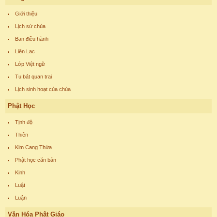
Giới thiệu
Lịch sử chùa
Ban điều hành
Liên Lạc
Lớp Việt ngữ
Tu bát quan trai
Lịch sinh hoạt của chùa
Phật Học
Tịnh độ
Thiền
Kim Cang Thừa
Phật học căn bản
Kinh
Luật
Luận
Văn Hóa Phật Giáo