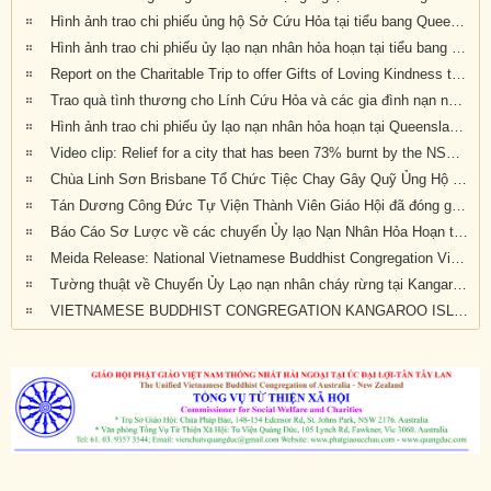
Hình ảnh trao chi phiếu ủng hộ Sở Cứu Hỏa tại tiểu bang Queensland, Úc Châu
Hình ảnh trao chi phiếu ủy lạo nạn nhân hỏa hoạn tại tiểu bang New South Wales (đợt 2)
Report on the Charitable Trip to offer Gifts of Loving Kindness to Bushfire Survivors in Victoria, New South Wales and Queensland
Trao quà tình thương cho Lính Cứu Hỏa và các gia đình nạn nhân hỏa hoạn tại Wandandian, New South Wales ngày 12/2/2020
Hình ảnh trao chi phiếu ủy lạo nạn nhân hỏa hoạn tại Queensland đợt 2
Video clip: Relief for a city that has been 73% burnt by the NSW bushfires | Vietnamese Buddhists in Australia
Chùa Linh Sơn Brisbane Tổ Chức Tiệc Chay Gây Quỹ Ủng Hộ Nạn Nhân Hỏa Hoạn Úc Châu (tối Thứ Bảy 15/2/2020)
Tán Dương Công Đức Tự Viện Thành Viên Giáo Hội đã đóng góp tịnh tài giúp đỡ nạn nhân hỏa hoạn tại Úc Châu
Báo Cáo Sơ Lược về các chuyến Ủy lạo Nạn Nhân Hỏa Hoạn tại Úc Châu đầu năm 2020
Meida Release: National Vietnamese Buddhist Congregation Visit KI to give $55,500 to Local Auto Repair Project
Tường thuật về Chuyến Ủy Lạo nạn nhân cháy rừng tại Kangaroo Island, Nam Úc (ngày 24/2/2020)
VIETNAMESE BUDDHIST CONGREGATION KANGAROO ISLAND VISIT