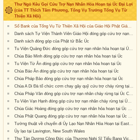
Thư Ngỏ Kêu Gọi Cứu Trợ Nạn Nhân Hỏa Hoạn tại Úc Đại Lợi
(của TT Thích Tâm Phương, Tổng Vụ Trưởng Tổng Vụ Từ
Thiện Xã Hội)
Sổ Bank của Tổng Vụ Từ Thiện Xã Hội của Giáo Hội Phật Giáo Việt Nam Thống Nhất Hải Ngoại tại Úc Đại Lợi- Tân Tây Lan
Danh sách Tự Viện Thành Viên Giáo Hội đóng góp cứu trợ nạn nhân hỏa hoạn tại Úc
Danh sách đóng góp của Phật tử Bắc Úc
Tu Viện Quảng Đức đóng góp cứu trợ nạn nhân hỏa hoạn tại Úc Châu
Chùa Bảo Minh đóng góp cứu trợ nạn nhân hỏa hoạn tại Úc
Tu Viện Từ Ân đóng góp cứu trợ nạn nhân hỏa hoạn tại Úc
Chùa Báo Ân đóng góp cứu trợ nạn nhân hỏa hoạn tại Úc
Chùa Pháp Bảo đóng góp cứu trợ nạn nhân hỏa hoạn tại Úc
Chùa A Di Đà tổ chức cơm chay gây quỹ cứu trợ cháy rừng tại Úc châu (19.01.2020) 19/1/2020
Chùa Pháp Vân đóng góp cứu trợ nạn nhân cháy rừng tại Úc Châu
Tu Viện Vạn Hạnh đóng góp cứu trợ nạn nhân cháy rừng tại Úc Châu
Chùa Giác Hoàng đóng góp cứu trợ nạn nhân hỏa hoạn tại Úc Châu
Chùa Phật Quang đóng góp cứu trợ nạn nhân hỏa hoạn tại Úc Châu
Tường thuật về chuyến đi Ủy Lạo Nạn Nhân Hỏa Hoạn tại East Gippsland, VIC và Lavington, NSW
Ủy lạo tại Lavington, New South Wales
Thư Tán Dương Công Đức của Thượng Nghị Sĩ Tiểu Bang Victoria Tiến Sĩ Kiều Tiến Dũng gởi đến Chư Tôn Đức & Tự Viện thành viên Giáo Hội trong công cuộc đóng góp ủy lạo nạn nhân hỏa hoạn tại Úc Châu (Appreciation letters from Dr Kieu Tien Dung, State Member for South-Eastern Metropolitan Region, Victoria, Australia)