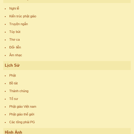
Nghi lễ
Kiến trúc phật giáo
Truyện ngắn
Tùy bút
Thơ ca
Đối- liễn
Âm nhạc
Lịch Sử
Phật
Bồ tát
Thánh chúng
Tổ sư
Phật giáo Việt nam
Phật giáo thế giới
Các tông phái PG
Hình Ảnh