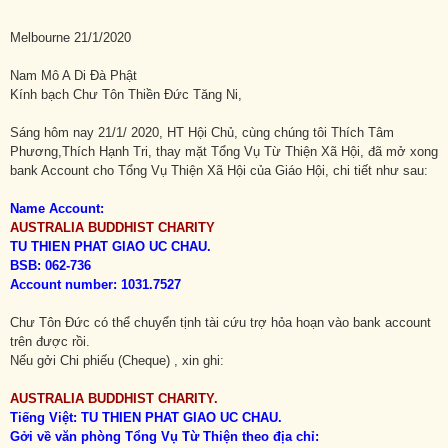
Melbourne 21/1/2020
Nam Mô A Di Đà Phật
Kính bạch Chư Tôn Thiền Đức Tăng Ni,
Sáng hôm nay 21/1/ 2020, HT Hội Chủ, cùng chúng tôi Thích Tâm
Phương,Thích Hạnh Tri, thay mặt Tổng Vụ Từ Thiện Xã Hội, đã mở xong
bank Account cho Tổng Vụ Thiện Xã Hội của Giáo Hội, chi tiết như sau:
Name Account:
AUSTRALIA BUDDHIST CHARITY
TU THIEN PHAT GIAO UC CHAU.
BSB: 062-736
Account number: 1031.7527
Chư Tôn Đức có thể chuyển tịnh tài cứu trợ hỏa hoạn vào bank account
trên được rồi.
Nếu gởi Chi phiếu (Cheque) , xin ghi:
AUSTRALIA BUDDHIST CHARITY.
Tiếng Việt: TU THIEN PHAT GIAO UC CHAU.
Gởi về văn phòng Tổng Vụ Từ Thiện theo địa chỉ: