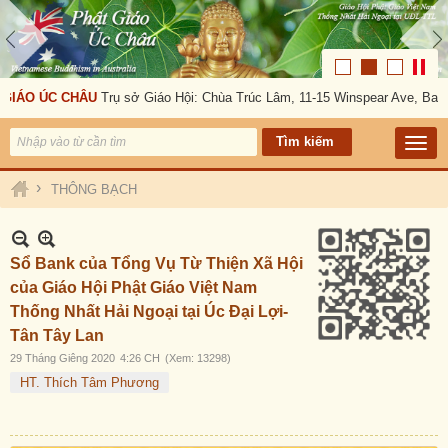
GIÁO ÚC CHÂU
Trụ sở Giáo Hội: Chùa Trúc Lâm, 11-15 Winspear Ave, Bank
›
THÔNG BẠCH
Sổ Bank của Tổng Vụ Từ Thiện Xã Hội
của Giáo Hội Phật Giáo Việt Nam
Thống Nhất Hải Ngoại tại Úc Đại Lợi-
Tân Tây Lan
29 Tháng Giêng 2020
4:26 CH
(Xem: 13298)
HT. Thích Tâm Phương