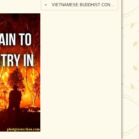
VIETNAMESE BUDDHIST CONGREGATION KANGAROO ISLAND VISIT