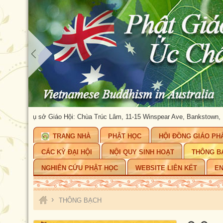
ÂU
Trụ sở Giáo Hội: Chùa Trúc Lâm, 11-15 Winspear Ave, Bankstown, NSW 2
TRANG NHÀ
PHẬT HỌC
HỘI ĐỒNG GIÁO PH
CÁC KỲ ĐẠI HỘI
NỘI QUY SINH HOẠT
THÔNG B
NGHIÊN CỨU PHẬT HỌC
WEBSITE LIÊN KẾT
EN
›
THÔNG BẠCH