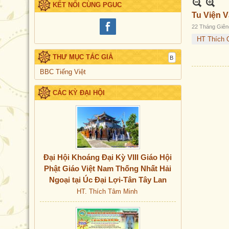
KẾT NỐI CÙNG PGUC
Tu Viện 
22 Tháng Giên
HT Thích 
THƯ MỤC TÁC GIẢ
BBC Tiếng Việt
CÁC KỲ ĐẠI HỘI
Đại Hội Khoáng Đại Kỳ VIII Giáo Hội
Phật Giáo Việt Nam Thống Nhất Hải
Ngoại tại Úc Đại Lợi-Tân Tây Lan
HT. Thích Tâm Minh