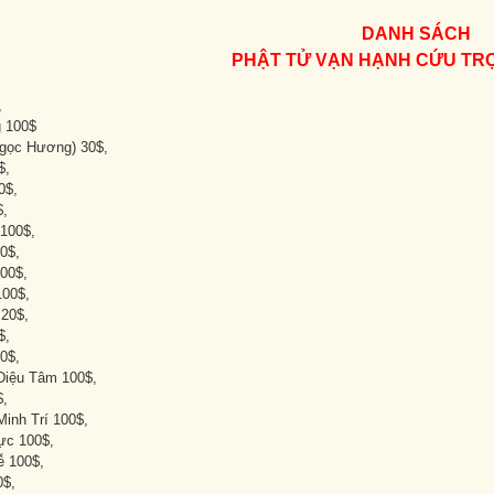
DANH SÁCH
PHẬT TỬ VẠN HẠNH CỨU TR
,
 100$
gọc Hương) 30$,
$,
0$,
$,
100$,
0$,
00$,
100$,
 20$,
$,
0$,
Diệu Tâm 100$,
$,
inh Trí 100$,
ực 100$,
ễ 100$,
0$,