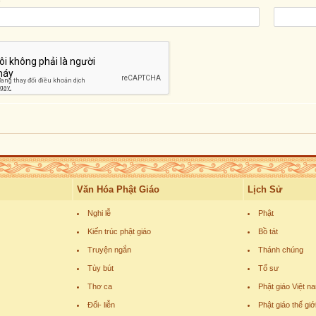
Văn Hóa Phật Giáo
Lịch Sử
Nghi lễ
Phật
Kiến trúc phật giáo
Bồ tát
Truyện ngắn
Thánh chúng
Tùy bút
Tổ sư
Thơ ca
Phật giáo Việt n
Đối- liễn
Phật giáo thế giớ