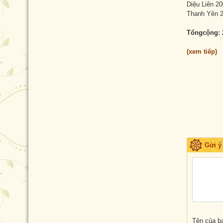
Diệu Liên 20
Thanh Yên 2
Tổngcộng: 
(xem tiếp)
Gửi ý
Tên của b