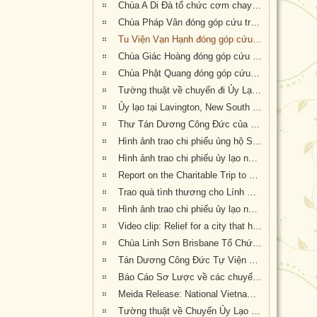
Chùa A Di Đà tổ chức cơm chay gây quỹ cứu trợ cháy rừng tại Úc châu (19.01.2020) 19/1/2020
Chùa Pháp Vân đóng góp cứu trợ nạn nhân cháy rừng tại Úc Châu
Tu Viện Vạn Hạnh đóng góp cứu trợ nạn nhân cháy rừng tại Úc Châu
Chùa Giác Hoàng đóng góp cứu trợ nạn nhân hỏa hoạn tại Úc Châu
Chùa Phật Quang đóng góp cứu trợ nạn nhân hỏa hoạn tại Úc Châu
Tường thuật về chuyến đi Ủy Lạo Nạn Nhân Hỏa Hoạn tại East Gippsland, VIC và Lavington, NSW
Ủy lạo tại Lavington, New South Wales
Thư Tán Dương Công Đức của Thượng Nghị Sĩ Tiểu Bang Victoria Tiến Sĩ Kiều Tiến Dũng gởi đến Chư Tôn Đức & Tự Viện thành viên Giáo Hội trong công cuộc đóng góp ủy lạo nạn nhân hỏa hoạn tại Úc Châu (Appreciation letters from Dr Kieu Tien Dung, State Member for South-Eastern Metropolitan Region, Victoria, Australia)
Hình ảnh trao chi phiếu ủng hộ Sở Cứu Hỏa tại tiểu bang Queensland, Úc Châu
Hình ảnh trao chi phiếu ủy lạo nạn nhân hỏa hoạn tại tiểu bang New South Wales (đợt 2)
Report on the Charitable Trip to offer Gifts of Loving Kindness to Bushfire Survivors in Victoria, New South Wales and Queensland
Trao quà tình thương cho Lính Cứu Hỏa và các gia đình nạn nhân hỏa hoạn tại Wandandian, New South Wales ngày 12/2/2020
Hình ảnh trao chi phiếu ủy lạo nạn nhân hỏa hoạn tại Queensland đợt 2
Video clip: Relief for a city that has been 73% burnt by the NSW bushfires | Vietnamese Buddhists in Australia
Chùa Linh Sơn Brisbane Tổ Chức Tiệc Chay Gây Quỹ Ủng Hộ Nạn Nhân Hỏa Hoạn Úc Châu (tối Thứ Bảy 15/2/2020)
Tán Dương Công Đức Tự Viện Thành Viên Giáo Hội đã đóng góp tịnh tài giúp đỡ nạn nhân hỏa hoạn tại Úc Châu
Báo Cáo Sơ Lược về các chuyến Ủy lạo Nạn Nhân Hỏa Hoạn tại Úc Châu đầu năm 2020
Meida Release: National Vietnamese Buddhist Congregation Visit KI to give $55,500 to Local Auto Repair Project
Tường thuật về Chuyến Ủy Lạo nạn nhân cháy rừng tại Kangaroo Island, Nam Úc (ngày 24/2/2020)