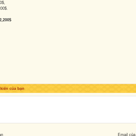
0$,
00$.
2,200$
 kiến của bạn
ạn
Email của