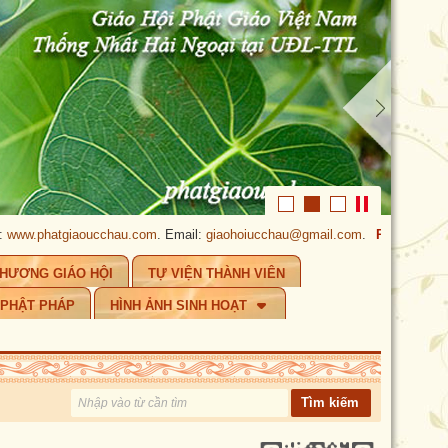
phatgiaoucchau.com
. Email:
giaohoiucchau@gmail.com
.
PHẬT GIÁO ÚC 
CHƯƠNG GIÁO HỘI
TỰ VIỆN THÀNH VIÊN
 PHẬT PHÁP
HÌNH ẢNH SINH HOẠT