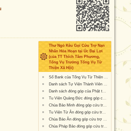
u
Thư Ngỏ Kêu Gọi Cứu Trợ Nạn
Nhân Hỏa Hoạn tại Úc Đại Lợi
(của TT Thích Tâm Phương,
Tổng Vụ Trưởng Tổng Vụ Từ
Thiện Xã Hội)
Sổ Bank của Tổng Vụ Từ Thiện Xã Hội của Giáo Hội Phật Giáo Việt Nam Thống Nhất Hải Ngoại tại Úc Đại Lợi- Tân Tây Lan
Danh sách Tự Viện Thành Viên Giáo Hội đóng góp cứu trợ nạn nhân hỏa hoạn tại Úc
Danh sách đóng góp của Phật tử Bắc Úc
Tu Viện Quảng Đức đóng góp cứu trợ nạn nhân hỏa hoạn tại Úc Châu
Chùa Bảo Minh đóng góp cứu trợ nạn nhân hỏa hoạn tại Úc
Tu Viện Từ Ân đóng góp cứu trợ nạn nhân hỏa hoạn tại Úc
Chùa Báo Ân đóng góp cứu trợ nạn nhân hỏa hoạn tại Úc
Chùa Pháp Bảo đóng góp cứu trợ nạn nhân hỏa hoạn tại Úc