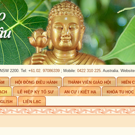
200. Tel: +
61.02. 97086339
; Mobile:
0422 310 225
. Australia.
Website:
www.
ẨM
HỘI ĐỒNG ĐIỀU HÀNH
THÀNH VIÊN GIÁO HỘI
HIẾN 
ẠCH
LỄ HIỆP KỴ TỔ SƯ
AN CƯ / KIẾT HẠ
KHÓA TU HỌC
GLISH
LIÊN LẠC