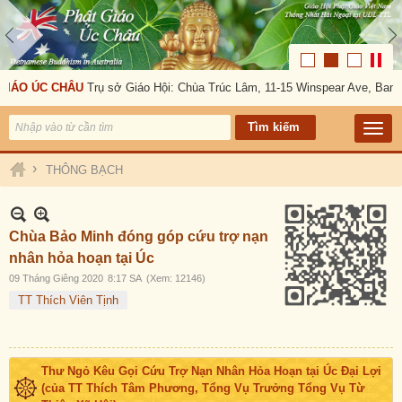
IÁO ÚC CHÂU
Trụ sở Giáo Hội: Chùa Trúc Lâm, 11-15 Winspear Ave, Banks
›
THÔNG BẠCH
Chùa Bảo Minh đóng góp cứu trợ nạn
nhân hỏa hoạn tại Úc
09 Tháng Giêng 2020
8:17 SA
(Xem: 12146)
TT Thích Viên Tịnh
Thư Ngỏ Kêu Gọi Cứu Trợ Nạn Nhân Hỏa Hoạn tại Úc Đại Lợi
(của TT Thích Tâm Phương, Tổng Vụ Trưởng Tổng Vụ Từ