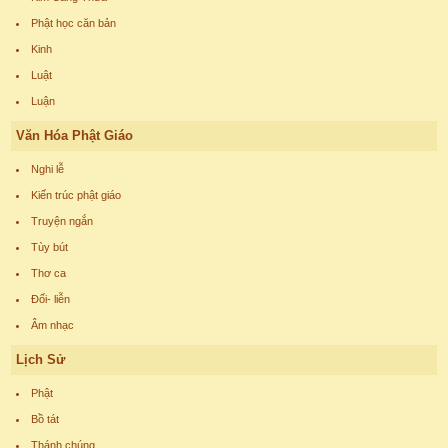
Phật học căn bản
Kinh
Luật
Luận
Văn Hóa Phật Giáo
Nghi lễ
Kiến trúc phật giáo
Truyện ngắn
Tùy bút
Thơ ca
Đối- liễn
Âm nhạc
Lịch Sử
Phật
Bồ tát
Thánh chúng