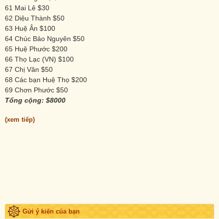
61 Mai Lê $30
62 Diệu Thành $50
63 Huệ Ân $100
64 Chúc Bảo Nguyên $50
65 Huệ Phước $200
66 Thọ Lạc (VN) $100
67 Chị Vân $50
68 Các bạn Huệ Thọ $200
69 Chơn Phước $50
Tổng cộng: $8000
(xem tiếp)
Gửi ý kiến của bạn