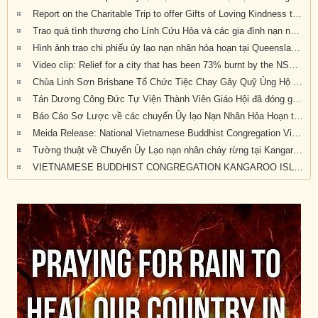
Report on the Charitable Trip to offer Gifts of Loving Kindness to Bushfire Survivors in Victoria, New South Wales and Queensland
Trao quà tình thương cho Lính Cứu Hỏa và các gia đình nạn nhân hỏa hoạn tại Wandandian, New South Wales ngày 12/2/2020
Hình ảnh trao chi phiếu ủy lạo nạn nhân hỏa hoạn tại Queensland đợt 2
Video clip: Relief for a city that has been 73% burnt by the NSW bushfires | Vietnamese Buddhists in Australia
Chùa Linh Sơn Brisbane Tổ Chức Tiệc Chay Gây Quỹ Ủng Hộ Nạn Nhân Hỏa Hoạn Úc Châu (tối Thứ Bảy 15/2/2020)
Tán Dương Công Đức Tự Viện Thành Viên Giáo Hội đã đóng góp tịnh tài giúp đỡ nạn nhân hỏa hoạn tại Úc Châu
Báo Cáo Sơ Lược về các chuyến Ủy lạo Nạn Nhân Hỏa Hoạn tại Úc Châu đầu năm 2020
Meida Release: National Vietnamese Buddhist Congregation Visit KI to give $55,500 to Local Auto Repair Project
Tường thuật về Chuyến Ủy Lạo nạn nhân cháy rừng tại Kangaroo Island, Nam Úc (ngày 24/2/2020)
VIETNAMESE BUDDHIST CONGREGATION KANGAROO ISLAND VISIT