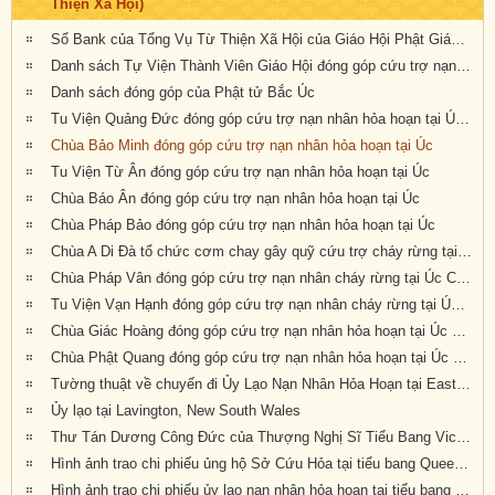
Thiện Xã Hội)
Sổ Bank của Tổng Vụ Từ Thiện Xã Hội của Giáo Hội Phật Giáo Việt Nam Thống Nhất Hải Ngoại tại Úc Đại Lợi- Tân Tây Lan
Danh sách Tự Viện Thành Viên Giáo Hội đóng góp cứu trợ nạn nhân hỏa hoạn tại Úc
Danh sách đóng góp của Phật tử Bắc Úc
Tu Viện Quảng Đức đóng góp cứu trợ nạn nhân hỏa hoạn tại Úc Châu
Chùa Bảo Minh đóng góp cứu trợ nạn nhân hỏa hoạn tại Úc
Tu Viện Từ Ân đóng góp cứu trợ nạn nhân hỏa hoạn tại Úc
Chùa Báo Ân đóng góp cứu trợ nạn nhân hỏa hoạn tại Úc
Chùa Pháp Bảo đóng góp cứu trợ nạn nhân hỏa hoạn tại Úc
Chùa A Di Đà tổ chức cơm chay gây quỹ cứu trợ cháy rừng tại Úc châu (19.01.2020) 19/1/2020
Chùa Pháp Vân đóng góp cứu trợ nạn nhân cháy rừng tại Úc Châu
Tu Viện Vạn Hạnh đóng góp cứu trợ nạn nhân cháy rừng tại Úc Châu
Chùa Giác Hoàng đóng góp cứu trợ nạn nhân hỏa hoạn tại Úc Châu
Chùa Phật Quang đóng góp cứu trợ nạn nhân hỏa hoạn tại Úc Châu
Tường thuật về chuyến đi Ủy Lạo Nạn Nhân Hỏa Hoạn tại East Gippsland, VIC và Lavington, NSW
Ủy lạo tại Lavington, New South Wales
Thư Tán Dương Công Đức của Thượng Nghị Sĩ Tiểu Bang Victoria Tiến Sĩ Kiều Tiến Dũng gởi đến Chư Tôn Đức & Tự Viện thành viên Giáo Hội trong công cuộc đóng góp ủy lạo nạn nhân hỏa hoạn tại Úc Châu (Appreciation letters from Dr Kieu Tien Dung, State Member for South-Eastern Metropolitan Region, Victoria, Australia)
Hình ảnh trao chi phiếu ủng hộ Sở Cứu Hỏa tại tiểu bang Queensland, Úc Châu
Hình ảnh trao chi phiếu ủy lạo nạn nhân hỏa hoạn tại tiểu bang New South Wales (đợt 2)