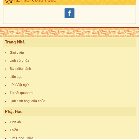
KẾT NỐI CÙNG PGUC
Trang Nhà
Giới thiệu
Lịch sử chùa
Ban điều hành
Liên Lạc
Lớp Việt ngữ
Tu bát quan trai
Lịch sinh hoạt của chùa
Phật Học
Tịnh độ
Thiền
Kim Cang Thừa