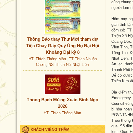
cùng chung 
người làm n
Hôm nay ngà
gian tĩnh lặ
gồm có: TT
Thiện Xã Hộ
Thông Báo thay Thư Mời tham dự
Quảng Đức,
Tiệc Chay Gây Quỹ Ủng Hộ Đại Hội
Viên Tịnh, 
Khoáng Đại kỳ 8
Tổng Thư K
Nhật Liên, 
HT. Thích Thông Mẫn
,
TT Thích Nhuận
An lạc Hạn
Chơn
,
NS Thích Nữ Nhật Liên
Thành Phố B
Để có được
Thiên Kim đã
Địa điểm th
Emergency 
Thông Bạch Mừng Xuân Bính Ngọ
Council vùn
2026
bị hỏa hoạn
HT. Thích Thông Mẫn
PGVNTNHN Úc
Theo thông t
qua. Số tiền
KHÁCH VIẾNG THĂM
kim. Giáo H