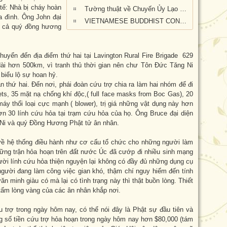
tế: Nhà bị cháy hoàn
Tường thuật về Chuyến Ủy Lạo nạn nhân cháy rừng tại Kangaroo Island, Nam Úc (ngày 24/2/2020)
a đình. Ông John đại
VIETNAMESE BUDDHIST CONGREGATION KANGAROO ISLAND VISIT
t cả quý đồng hương
huyển đến địa điểm thứ hai tại Lavington Rural Fire Brigade 629
i hơn 500km, vì tranh thủ thời gian nên chư Tôn Đức Tăng Ni
 biểu lộ sự hoan hỷ.
n thứ hai. Đến nơi, phái đoàn cứu trợ chia ra làm hai nhóm để đi
ts, 35 mặt nạ chống khí độc,( full face masks from Boc Gas), 20
máy thổi loại cực mạnh ( blower), trị giá những vật dụng này hơn
n 30 lính cứu hỏa tại trạm cứu hỏa của họ. Ông Bruce đại diện
 Ni và quý Đồng Hương Phật tử ân nhân.
về hệ thống điều hành như cơ cấu tổ chức cho những người làm
hững trận hỏa hoạn trên đất nước Úc đã cướp đi nhiều sinh mạng
người lính cứu hỏa thiện nguyện lại không có đầy đủ những dụng cụ
gười đang làm công việc gian khó, thậm chí nguy hiểm đến tính
 minh giàu có mà lại có tình trạng này thì thật buồn lòng. Thiết
ấm lòng vàng của các ân nhân khắp nơi.
 trợ trong ngày hôm nay, có thể nói đây là Phật sự đầu tiên và
g số tiền cứu trợ hỏa hoạn trong ngày hôm nay hơn $80,000 (tám