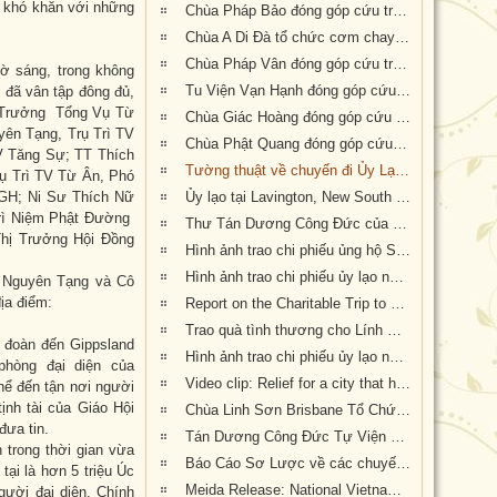
g khó khăn với những
Chùa Pháp Bảo đóng góp cứu trợ nạn nhân hỏa hoạn tại Úc
Chùa A Di Đà tổ chức cơm chay gây quỹ cứu trợ cháy rừng tại Úc châu (19.01.2020) 19/1/2020
Chùa Pháp Vân đóng góp cứu trợ nạn nhân cháy rừng tại Úc Châu
ờ sáng, trong không
Tu Viện Vạn Hạnh đóng góp cứu trợ nạn nhân cháy rừng tại Úc Châu
n đã vân tập đông đủ,
 Trưởng Tổng Vụ Từ
Chùa Giác Hoàng đóng góp cứu trợ nạn nhân hỏa hoạn tại Úc Châu
ên Tạng, Trụ Trì TV
Chùa Phật Quang đóng góp cứu trợ nạn nhân hỏa hoạn tại Úc Châu
V Tăng Sự; TT Thích
Tường thuật về chuyến đi Ủy Lạo Nạn Nhân Hỏa Hoạn tại East Gippsland, VIC và Lavington, NSW
ụ Trì TV Từ Ân, Phó
 GH; Ni Sư Thích Nữ
Ủy lạo tại Lavington, New South Wales
Trì Niệm Phật Đường
Thư Tán Dương Công Đức của Thượng Nghị Sĩ Tiểu Bang Victoria Tiến Sĩ Kiều Tiến Dũng gởi đến Chư Tôn Đức & Tự Viện thành viên Giáo Hội trong công cuộc đóng góp ủy lạo nạn nhân hỏa hoạn tại Úc Châu (Appreciation letters from Dr Kieu Tien Dung, State Member for South-Eastern Metropolitan Region, Victoria, Australia)
Thị Trưởng Hội Đồng
Hình ảnh trao chi phiếu ủng hộ Sở Cứu Hỏa tại tiểu bang Queensland, Úc Châu
Hình ảnh trao chi phiếu ủy lạo nạn nhân hỏa hoạn tại tiểu bang New South Wales (đợt 2)
h Nguyên Tạng và Cô
ịa điểm:
Report on the Charitable Trip to offer Gifts of Loving Kindness to Bushfire Survivors in Victoria, New South Wales and Queensland
Trao quà tình thương cho Lính Cứu Hỏa và các gia đình nạn nhân hỏa hoạn tại Wandandian, New South Wales ngày 12/2/2020
i đoàn đến Gippsland
Hình ảnh trao chi phiếu ủy lạo nạn nhân hỏa hoạn tại Queensland đợt 2
phòng đại diện của
Video clip: Relief for a city that has been 73% burnt by the NSW bushfires | Vietnamese Buddhists in Australia
hể đến tận nơi người
ịnh tài của Giáo Hội
Chùa Linh Sơn Brisbane Tổ Chức Tiệc Chay Gây Quỹ Ủng Hộ Nạn Nhân Hỏa Hoạn Úc Châu (tối Thứ Bảy 15/2/2020)
đưa tin.
Tán Dương Công Đức Tự Viện Thành Viên Giáo Hội đã đóng góp tịnh tài giúp đỡ nạn nhân hỏa hoạn tại Úc Châu
 trong thời gian vừa
Báo Cáo Sơ Lược về các chuyến Ủy lạo Nạn Nhân Hỏa Hoạn tại Úc Châu đầu năm 2020
tại là hơn 5 triệu Úc
Meida Release: National Vietnamese Buddhist Congregation Visit KI to give $55,500 to Local Auto Repair Project
gười đại diện. Chính