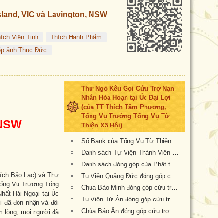
land, VIC và Lavington, NSW
ích Viên Tịnh
Thích Hạnh Phẩm
ếp ảnh:Thục Đức
Thư Ngỏ Kêu Gọi Cứu Trợ Nạn
Nhân Hỏa Hoạn tại Úc Đại Lợi
(của TT Thích Tâm Phương,
Tổng Vụ Trưởng Tổng Vụ Từ
 NSW
Thiện Xã Hội)
Sổ Bank của Tổng Vụ Từ Thiện Xã Hội của Giáo Hội Phật Giáo Việt Nam Thống Nhất Hải Ngoại tại Úc Đại Lợi- Tân Tây Lan
Danh sách Tự Viện Thành Viên Giáo Hội đóng góp cứu trợ nạn nhân hỏa hoạn tại Úc
Danh sách đóng góp của Phật tử Bắc Úc
ích Bảo Lạc) và Thư
Tu Viện Quảng Đức đóng góp cứu trợ nạn nhân hỏa hoạn tại Úc Châu
Tổng Vụ Trưởng Tổng
Chùa Bảo Minh đóng góp cứu trợ nạn nhân hỏa hoạn tại Úc
hất Hải Ngoại tại Úc
Tu Viện Từ Ân đóng góp cứu trợ nạn nhân hỏa hoạn tại Úc
i đã đón nhận và đối
Chùa Báo Ân đóng góp cứu trợ nạn nhân hỏa hoạn tại Úc
m lòng, mọi người đã