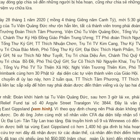
tay đóng góp chia sẻ đến những người bị hỏa hoạn, cũng như chia sẻ nhữn
hiệm vụ chữa lửa.
y 28 tháng 1 năm 2020 ( mồng 4 tháng Giêng năm Canh Tý), mới 5:30 gi
ng của Tu Viện Quảng Đức như rộn hẳn lên, tất cả thành viên trong phái đoà
 Trưởng Đoàn Thích Tâm Phương, Viện Chủ Tu Viện Quảng Đức, Tổng Vụ
i, Chánh Thư Ký Hội Đồng Giáo Phẩm Trung Ương; TT Phó đoàn Thích Nguy
 Tổng Thư Ký GH; TT Thích Nhuận Chơn, Trụ Trì TV Kim Cang, Thư Ký T
Trụ Trì Chùa Bảo Minh, Phó Tổng Thư Ký GH; Đại Đức Thích Hạnh Phẩm, Tr
ý GH; Ni sư Thích Nữ Như Tuyết, Trụ Trì chùa Diệu Âm, Chánh Thủ Quỹ
Trụ Trì chùa Bồ Đề, Phó Thủ Quỹ GH; Sư Cô Thích Nữ Nguyên Khai, Trụ 
h, Tổng Vụ Phó TV Từ Thiện Xã Hội; Nghị Viên Trương Thiên Kim, Phó 
rimbank cùng hơn 30 Phật tử đại diện các tự viện thành viên của Giáo Hội.
 chuyến đi ủy lạo này, hơn 2 tuần qua, TT Thích Tâm Phương, TT Thíc
 liên lạc sắp xếp để hôm nay phái đoàn được đến thăm viếng và ủy lạo hai đ
ứ nhất: Đoàn khởi hành tại Tu Viện Quảng Đức, sau hơn 3 giờ lái xe, phá
Relief Fund tại số 40 Argyle Street Traralgon Vic 3844. Đây là văn 
g East Gippsland
(
xem hình
).
Vì theo quy định chung nên Phái đoàn không t
 được. Do đó ông John cùng một số nhân viên CFA đại diện tiếp nhận số t
 Đại Lợi- Tân Tây Lan trao tặng. Đài truyền hình số 9 và Winnews có đến 
in được biết tại vùng East Gippsland có hơn 1,400 hộ gia đình bị hỏa hoạn
 cứu trợ nơi đây đã nhận được từ các đoàn thể, cá nhân đến thời điểm hiện 
ội đã trao chi phiếu ủng hộ $50,000 (năm chục ngàn Úc kim) đến những n