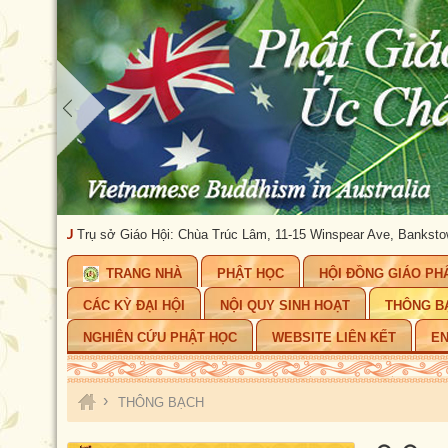
Trụ sở Giáo Hội: Chùa Trúc Lâm, 11-15 Winspear Ave, Bankstown, NSW 2200.
TRANG NHÀ
PHẬT HỌC
HỘI ĐỒNG GIÁO PH
CÁC KỲ ĐẠI HỘI
NỘI QUY SINH HOẠT
THÔNG B
NGHIÊN CỨU PHẬT HỌC
WEBSITE LIÊN KẾT
EN
›
THÔNG BẠCH