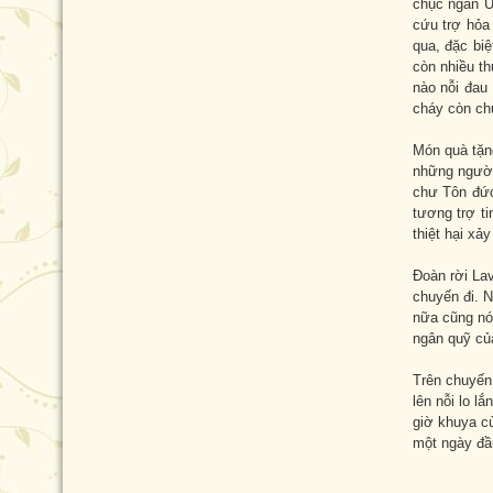
chục ngàn Ú
cứu trợ hỏa 
qua, đặc bi
còn nhiều t
nào nỗi đau 
cháy còn chư
Món quà tặn
những người
chư Tôn đức
tương trợ t
thiệt hại xả
Đoàn rời La
chuyến đi. N
nữa cũng nó
ngân quỹ củ
Trên chuyến
lên nỗi lo 
giờ khuya c
một ngày đầ