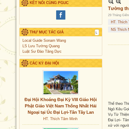
KẾT NỐI CÙNG PGUC
Tường thu
29 Tháng Giên
HT. Thích
NS Thích 
THƯ MỤC TÁC GIẢ
Local Guide Sonam Wang
LS Lưu Tường Quang
Luật Sư Đào Tăng Dực
CÁC KỲ ĐẠI HỘI
Đại Hội Khoáng Đại Kỳ VIII Giáo Hội
Thể theo Th
Phật Giáo Việt Nam Thống Nhất Hải
Ngỏ Kêu Gọi
Ngoại tại Úc Đại Lợi-Tân Tây Lan
Vụ Từ Thiện
HT. Thích Tâm Minh
Đại Lợi- Tân
xử với ngườ