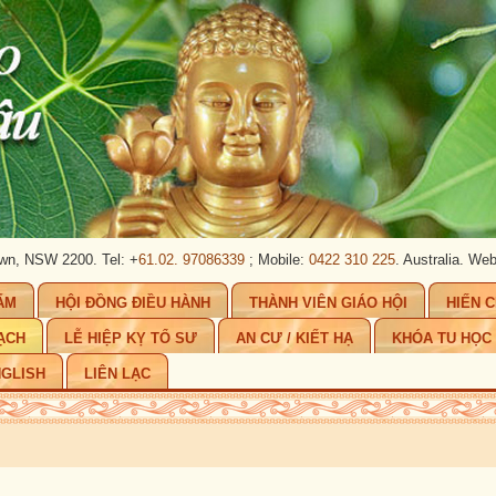
 Tel: +
61.02. 97086339
; Mobile:
0422 310 225
. Australia.
Website:
www.pha
ẨM
HỘI ĐỒNG ĐIỀU HÀNH
THÀNH VIÊN GIÁO HỘI
HIẾN 
ẠCH
LỄ HIỆP KỴ TỔ SƯ
AN CƯ / KIẾT HẠ
KHÓA TU HỌC
GLISH
LIÊN LẠC