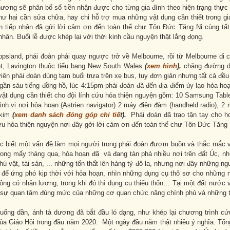
ương sẽ phân bố số tiền nhận được cho từng gia đình theo hiện trạng thực 
hư hại cần sửa chữa, hay chỉ hỗ trợ mua những vật dụng cần thiết trong gi
n tiếp nhận đã gửi lời cảm ơn đến toàn thể chư Tôn Đức Tăng Ni cùng tấ
nhân. Buổi lễ được khép lại với thời kinh cầu nguyện thật lắng đọng.
psland, phái đoàn phải quay ngược trở về Melbourne, rồi từ Melbourne di c
et, Lavington thuộc tiểu bang New South Wales
(
xem hình
),
chặng đường dà
iên phái đoàn dùng tạm buổi trưa trên xe bus, tuy đơn giản nhưng tất cả đều
 gần sáu tiếng đồng hồ, lúc 4:15pm phái đoàn đã đến địa điểm ủy lạo hỏa hoạ
ật dụng cần thiết cho đội lính cứu hỏa thiện nguyện gồm: 10 Samsung Table
ịnh vị nơi hỏa hoạn (Astrien navigator) 2 máy điện đàm (handheld radio), 2 
 kim
(
xem danh sách đóng góp chi tiế
t).
Phái đoàn đã trao tận tay cho hơ
ứu hỏa thiện nguyện nơi đây gởi lời cảm ơn đến toàn thể chư Tôn Đức Tăng
c biết một vấn đề làm mọi người trong phái đoàn đượm buồn và thắc mắc 
rong mấy tháng qua, hỏa hoạn đã và đang tàn phá nhiều nơi trên đất Úc, n
hú vật, tài sản, ... những tổn thất lên hàng tỷ đô la, nhưng nơi đây những 
để ứng phó kịp thời với hỏa hoạn, nhìn những dụng cụ thô sơ cho những n
g có nhận lương, trong khi đó thì dụng cụ thiếu thốn… Tại một đất nước văn
n sự quan tâm đúng mức của những cơ quan chức năng chính phủ và những t
xuống dần, ánh tà dương đã bắt đầu ló dạng, như khép lại chương trình cứu
của Giáo Hội trong đầu năm 2020. Một ngày đầu năm thật nhiều ý nghĩa. Tổn