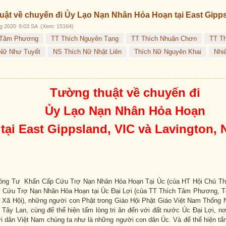
ật về chuyến đi Ủy Lạo Nạn Nhân Hỏa Hoạn tại East Gipps
g 2020
9:03 SA
(Xem: 15164)
 Tâm Phương
TT Thích Nguyên Tạng
TT Thích Nhuận Chơn
TT Th
Nữ Như Tuyết
NS Thích Nữ Nhật Liên
Thích Nữ Nguyên Khai
Nhi
Tường thuật về chuyến đi
Ủy Lạo Nạn Nhân Hỏa Hoạn
tại East Gippsland, VIC và Lavington,
ông Tư Khẩn Cấp Cứu Trợ Nạn Nhân Hỏa Hoạn Tại Úc (của HT Hội Chủ Th
 Cứu Trợ Nạn Nhân Hỏa Hoạn tại Úc Đại Lợi (của TT Thích Tâm Phương, 
 Xã Hội), những người con Phật trong Giáo Hội Phật Giáo Việt Nam Thống N
 Tây Lan, cùng để thể hiện tấm lòng tri ân đến với đất nước Úc Đại Lợi, nơ
i dân Việt Nam chúng ta như là những người con dân Úc. Và để thể hiện tấ