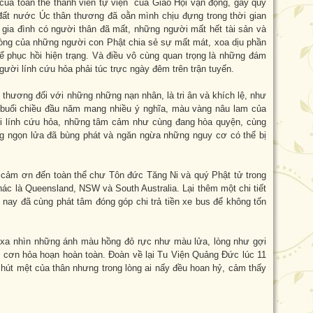
của toàn thể thành viên tự viện của Giáo Hội vận động, gây quỹ
à đất nước Úc thân thương đã oằn mình chịu đựng trong thời gian
 gia đình có người thân đã mất, những người mất hết tài sản và
lòng của những người con Phật chia sẻ sự mất mát, xoa dịu phần
để phục hồi hiện trạng. Và điều vô cùng quan trọng là những đám
ười lính cứu hỏa phải túc trực ngày đêm trên trận tuyến.
thương đối với những những nạn nhân, là tri ân và khích lệ, như
buổi chiều đầu năm mang nhiều ý nghĩa, màu vàng nâu lam của
 lính cứu hỏa, những tâm cảm như cùng đang hòa quyện, cùng
ng ngọn lửa đã bùng phát và ngăn ngừa những nguy cơ có thể bị
cảm ơn đến toàn thể chư Tôn đức Tăng Ni và quý Phật tử trong
hác là Queensland, NSW và South Australia. Lại thêm một chi tiết
 nay đã cùng phát tâm đóng góp chi trả tiền xe bus để không tốn
a xa nhìn những ánh màu hồng đỏ rực như màu lửa, lòng như gợi
ỏi cơn hỏa hoạn hoàn toàn. Đoàn về lại Tu Viện Quảng Đức lúc 11
chút mệt của thân nhưng trong lòng ai nấy đều hoan hỷ, cảm thấy