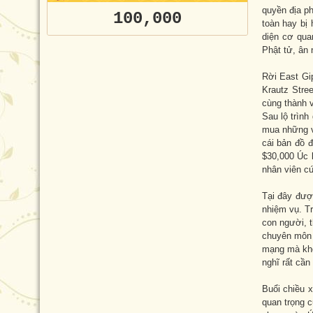
quyền địa ph
100,000
toàn hay bị 
diện cơ qua
Phật tử, ân 
Rời East Gip
Krautz Stre
cùng thành v
Sau lộ trình
mua những v
cái bản đồ đ
$30,000 Úc
nhân viên c
Tại đây đượ
nhiệm vụ. T
con người, t
chuyên môn 
mạng mà khôn
nghĩ rất cầ
Buổi chiều 
quan trọng 