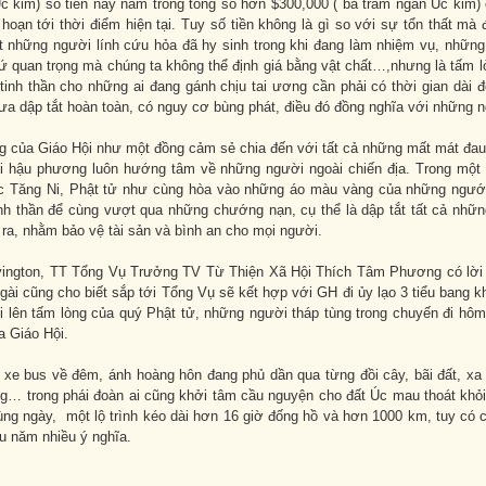
c kim) số tiền này nằm trong tổng số hơn $300,000 ( ba trăm ngàn Úc kim) 
hoạn tới thời điểm hiện tại. Tuy số tiền không là gì so với sự tổn thất m
ệt những người lính cứu hỏa đã hy sinh trong khi đang làm nhiệm vụ, những
hứ quan trọng mà chúng ta không thể định giá bằng vật chất…,nhưng là tấm 
tinh thần cho những ai đang gánh chịu tai ương cần phải có thời gian dài 
a dập tắt hoàn toàn, có nguy cơ bùng phát, điều đó đồng nghĩa với những ng
g của Giáo Hội như một đồng cảm sẻ chia đến với tất cả những mất mát đau 
 hậu phương luôn hướng tâm về những người ngoài chiến địa. Trong một 
 Tăng Ni, Phật tử như cùng hòa vào những áo màu vàng của những ngưới
inh thần để cùng vượt qua những chướng nạn, cụ thể là dập tắt tất cả nhữ
y ra, nhằm bảo vệ tài sản và bình an cho mọi người.
vington, TT Tổng Vụ Trưởng TV Từ Thiện Xã Hội Thích Tâm Phương có lời 
gài cũng cho biết sắp tới Tổng Vụ sẽ kết hợp với GH đi ủy lạo 3 tiểu bang k
i lên tấm lòng của quý Phật tử, những người tháp tùng trong chuyến đi hôm
a Giáo Hội.
 xe bus về đêm, ánh hoàng hôn đang phủ dần qua từng đồi cây, bãi đất, x
lắng… trong phái đoàn ai cũng khởi tâm cầu nguyện cho đất Úc mau thoát kh
ùng ngày, một lộ trình kéo dài hơn 16 giờ đống hồ và hơn 1000 km, tuy có 
u năm nhiều ý nghĩa.