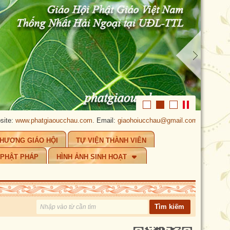
tgiaoucchau.com
. Email:
giaohoiucchau@gmail.com
.
PHẬT GIÁO ÚC CHÂ
CHƯƠNG GIÁO HỘI
TỰ VIỆN THÀNH VIÊN
 PHẬT PHÁP
HÌNH ẢNH SINH HOẠT