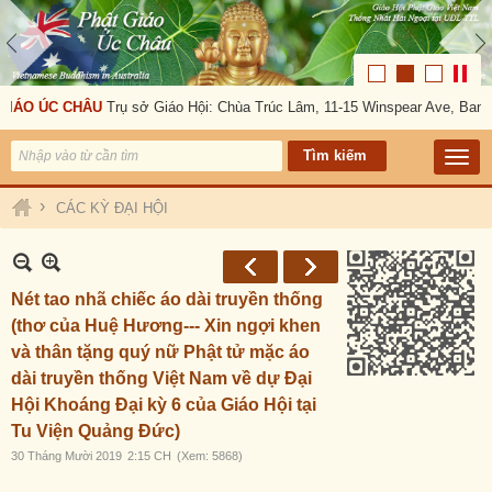
GIÁO ÚC CHÂU
Trụ sở Giáo Hội: Chùa Trúc Lâm, 11-15 Winspear Ave, Bank
›
CÁC KỲ ĐẠI HỘI
Nét tao nhã chiếc áo dài truyền thống
(thơ của Huệ Hương--- Xin ngợi khen
và thân tặng quý nữ Phật tử mặc áo
dài truyền thống Việt Nam về dự Đại
Hội Khoáng Đại kỳ 6 của Giáo Hội tại
Tu Viện Quảng Đức)
30 Tháng Mười 2019
2:15 CH
(Xem: 5868)