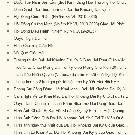
Đuốc Tuệ Nam Bán Cầu (thơ) Kính dâng Hòa Thượng Hội Chủ cùng Chư Tôn Đức và quý Phật tử gần xa đang về dự Đại Hội Kỳ 6 tại Tu Viện Quảng Đức
Danh Sách Đại Biểu tham dự Đại Hội Khoáng Đại Kỳ 6
Hội Đồng Giáo Phẩm (Nhiệm Kỳ VI, 2019-2023)
Hội Đồng Chứng Minh (Nhiệm Kỳ VI, 2019-2023) Giáo Hội Phật Giáo Việt Nam Thống Nhất Hải Ngoại tại Úc Đại Lợi – Tân Tây Lan
Hội Đồng Điều Hành (Nhiệm Kỳ VI, 2019-2023)
Quyết Nghị Đại Hội
Hiến Chương Giáo Hội
Nội Quy Giáo Hội
Tường thuật: Đại Hội Khoáng Đại Kỳ 6 Giáo Hội Phật Giáo Việt Nam Thống Nhất Hải Ngoại Tại Úc Đại Lợi-Tân Tây Lan, tổ chức tại Tu Viện Quảng Đức, thành tựu viên mãn
Tiệc Chay Chào Mừng Đại Hội Kỳ 6 và Mừng Chu Niên 20 năm (1999-2019) của Giáo Hội Phật Giáo Việt Nam Thống Nhất Hải Ngoại tại Úc Đại Lợi-Tân Tây Lan
Tuần Báo Nhân Quyền (Victoria) đưa tin về kết quả Đại Hội Khoáng Đại Kỳ 6 tổ chức tại Tu Viện Quảng Đức từ ngày 20 đến ngày 22 tháng 9 năm 2019
Thông báo số 2 kêu gọi gởi tài liệu cho Kỷ Yếu Đại Hội Kỳ 6
Phóng Sự Cộng Đồng - Lễ Khai Mạc - Đại Hội Khoáng Đại Kỳ 6 - Tu Viện Quảng Đức
Cảm Nghĩ Về Lễ Khai Mạc Đại Hội Khoáng Đại Kỳ 6 tổ chức tại Tu Viện Quảng Đức, Melbourne, Úc Châu (21/9/2019)
Quyết Định Chuẩn Y Thành Phần Nhân Sự Hội Đồng Điều Hành Nhiệm Kỳ VI (2019-2023)
Hình Ảnh Chuẩn Bị Đại Hội Khoáng Đại kỳ 6 tại Tu Viện Quảng Đức, Melbourne, Úc Châu (hình chụp trưa Thứ Sáu, 20-9-2019)
Hình Ảnh Công Quả Đại Hội Khoáng Đại Kỳ 6 Tại Tu Viện Quảng Đức
Hình ảnh ngày thứ nhất của Đại Hội Khoáng Đại Kỳ 6 của Giáo Hội PGVNTNHN tại UĐL-TTL ( Thứ Sáu, ngày 20/09/2019)
Hình ảnh Lễ Khai Mạc Đại Hội Khoáng Đại Kỳ 6 của Giáo Hội Phật Giáo Việt Nam Thống Nhất Hải Ngoại tại Úc Đại Lợi Tân Tây Lan (10.30am Thứ Bảy 21-9-2019)