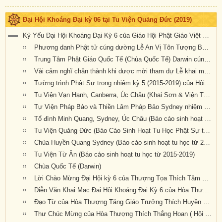
Đại Hội Khoáng Đại kỳ 06 tại Tu Viện Quảng Đức (2019)
Kỷ Yếu Đại Hội Khoáng Đại Kỳ 6 của Giáo Hội Phật Giáo Việt Nam Thống Nhất Hải Ngoại tại Úc Đại Lợi-Tân Tây Lan
Phương danh Phật tử cúng dường Lễ An Vị Tôn Tượng Bồ Tát Địa Tạng, Quan Âm & Đại Hội Kỳ 6 tại Tu Viện Quảng Đức
Trung Tâm Phật Giáo Quốc Tế (Chùa Quốc Tế) Darwin cúng dường Đại Hội Kỳ 6
Vài cảm nghĩ chân thành khi dược mời tham dự Lễ khai mạc Đại Hội Kỳ 6
Tường trình Phật Sự trong nhiệm kỳ 5 (2015-2019) của Hội Đồng Điều Hành (Văn Phòng Phó Tổng Thư Ký Giáo Hội, TK.Thích Nguyên Tạng báo cáo)
Tu Viện Vạn Hạnh, Canberra, Úc Châu (Khai Sơn & Viện Trưởng : HT Thích Quảng Ba, Báo cáo sinh hoạt tu học từ 2015-2019)
Tự Viện Pháp Bảo và Thiền Lâm Pháp Bảo Sydney nhiệm kỳ 2015 – 2019
Tổ đình Minh Quang, Sydney, Úc Châu (Báo cáo sinh hoạt tu học từ 2015-2019)
Tu Viện Quảng Đức (Báo Cáo Sinh Hoạt Tu Học Phật Sự từ 2015-2019)
Chùa Huyền Quang Sydney (Báo cáo sinh hoạt tu học từ 2015-2019)
Tu Viện Từ Ân (Báo cáo sinh hoạt tu học từ 2015-2019)
Chùa Quốc Tế (Darwin)
Lời Chào Mừng Đại Hội kỳ 6 của Thượng Tọa Thích Tâm Phương
Diễn Văn Khai Mạc Đại Hội Khoáng Đại Kỳ 6 của Hòa Thượng Hội Chủ Thích Bảo Lạc (bản dịch tiếng Anh: GS Trần Như Mai, pd: Nguyên Nhật)
Đạo Từ của Hòa Thượng Tăng Giáo Trưởng Thích Huyền Tôn
Thư Chúc Mừng của Hòa Thượng Thích Thắng Hoan ( Hội Đồng Giáo Phẩm Giáo Hội Hoa Kỳ) (bản dịch tiếng Anh: GS Trần Như Mai, pd: Nguyên Nhật)