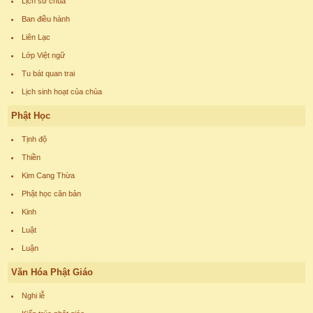
Lịch sử chùa
Ban điều hành
Liên Lạc
Lớp Việt ngữ
Tu bát quan trai
Lịch sinh hoạt của chùa
Phật Học
Tịnh độ
Thiền
Kim Cang Thừa
Phật học căn bản
Kinh
Luật
Luận
Văn Hóa Phật Giáo
Nghi lễ