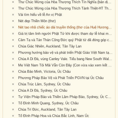
Thư Chúc Mừng của Hòa Thượng Thích Tín Nghĩa (bản dịch tiếng Anh: GS Trần Như Mai, pd: Nguyên Nhật)
Thư Chúc Mừng của Hòa Thượng Thích Tánh Thiệt-HT Thích Như Điển (Giáo Hội Âu Châu) (bản dịch tiếng Anh: GS Trần Như Mai, pd: Nguyên Nhật)
Vài tìm hiểu về lễ An vị Phật
Nét đẹp Thiền Môn (thơ)
Nét tao nhã chiếc áo dài truyền thống (thơ của Huệ Hương--- Xin ngợi khen và thân tặng quý nữ Phật tử mặc áo dài truyền thống Việt Nam về dự Đại Hội Khoáng Đại kỳ 6 của Giáo Hội tại Tu Viện Quảng Đức)
Giá trị tâm linh người Phật Tử khi được tham dự lễ khai mạc của Đại Hội Khoáng Đại Kỳ 6 của Giáo Hội Phật Giáo Việt Nam Thống Nhất Hải Ngoại tại Úc Đại Lợi-Tân Tây Lan
Cảm Tạ và Tán Thán Công Đức quý Phật tử đã đóng góp công sức cho Đại Hội Kỳ 6 thành tựu viên mãn
Chùa Giác Nhiên, Auckland, Tân Tây Lan
Phương hướng bảo vệ và phát triển Phật Giáo Việt Nam tại Úc Châu (Luật Sư Đào Tăng Dực, pháp danh: Chúc Phán)
Chùa A Di Đà, vùng Canley Vale. Tiểu bang New South Wales. Australia.
Mẹ Việt Nam Tôi Mãi Vẫn Còn Đây (Con vừa vào xem kết quả Đại Hội Khoáng Đại Kỳ 6 của GHPGVNTNHN tại Úc Đại Lợi và Tân Tây Lan được tổ chức tại Tu Viện Quảng Đức với bản Quyết Nghị Đại Hội thật tuyệt vời: Giáo Hội lên án hành động xâm lấn
Chùa Bảo Minh, Victoria, Úc Châu
Phương Pháp Bảo Vệ và Phát Triển PGVN tại Úc Châu
Chùa Trúc Lâm, Sydney, Úc Châu
Chùa A Di Đà, Sydney, Úc Châu
Tự Viện Pháp Bảo và Thiền Lâm Pháp Bảo, Sydney, Úc Châu
Tổ Đình Minh Quang, Sydney, Úc Châu
Chùa Trí Đức, Auckland, Tân Tây Lan
Tổ Đình Pháp Hoa và Chùa Bắc Linh, Nam Úc