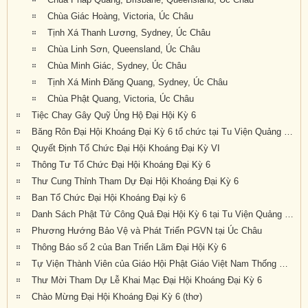
Chùa Giác Hoàng, Victoria, Úc Châu
Tịnh Xá Thanh Lương, Sydney, Úc Châu
Chùa Linh Sơn, Queensland, Úc Châu
Chùa Minh Giác, Sydney, Úc Châu
Tịnh Xá Minh Đăng Quang, Sydney, Úc Châu
Chùa Phật Quang, Victoria, Úc Châu
Tiệc Chay Gây Quỹ Ủng Hộ Đại Hội Kỳ 6
Băng Rôn Đại Hội Khoáng Đại Kỳ 6 tổ chức tại Tu Viện Quảng Đức từ ngày 20 đến 22 tháng 9 năm 2019
Quyết Định Tổ Chức Đại Hội Khoáng Đại Kỳ VI
Thông Tư Tổ Chức Đại Hội Khoáng Đại Kỳ 6
Thư Cung Thỉnh Tham Dự Đại Hội Khoáng Đại Kỳ 6
Ban Tổ Chức Đại Hội Khoáng Đại kỳ 6
Danh Sách Phật Tử Công Quả Đại Hội Kỳ 6 tại Tu Viện Quảng Đức
Phương Hướng Bảo Vệ và Phát Triển PGVN tại Úc Châu
Thông Báo số 2 của Ban Triển Lãm Đại Hội Kỳ 6
Tự Viện Thành Viên của Giáo Hội Phật Giáo Việt Nam Thống Nhất Hải Ngoại tại Úc Đại Lợi- Tân Tây Lan.
Thư Mời Tham Dự Lễ Khai Mạc Đại Hội Khoáng Đại Kỳ 6
Chào Mừng Đại Hội Khoáng Đại Kỳ 6 (thơ)