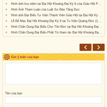
Hình ảnh lưu niệm tại Đại Hội Khoáng Đại Kỳ 6 của Giáo Hội Phật Giáo Việt Nam Thống Nhất Hải Ngoại tại Úc Đại Lợi Tân Tây Lan (10.30am Thứ Bảy 21-9-2019)
Hình Ảnh Tham Luận của Luật Sư Đào Tăng Dực
Hình ảnh Đại Biểu Tự Viện Thành Viên Giáo Hội tại Đại Hội Kỳ 6 được tổ chức tại Tu Viện Quảng Đức, Melbourne, Victoria, trong 3 ngày 20, 21 và 22 tháng 9 năm 2019
Lễ Bế Mạc Đại Hội Khoáng Đại Kỳ 6 tại Tu Viện Quảng Đức (1.pm-2.30pm, chiều chủ nhật 22-9-2019)
Hình Chân Dung Đại Biểu Chư Tôn Đức tại Đại Hội Khoáng Đại kỳ 6 của Giáo Hội Phật Giáo Việt Nam Thống Nhất Hải Ngoại tại Úc Đại Lợi-Tân Tây Lan, được tổ chức tại Tu Viện Quảng Đức, Melbourne, Victoria, trong 3 ngày 20, 21 và 22 tháng 9 năm 2019
Hình Chân Dung Đại Biểu Phật Tử tham dự Đại Hội Khoáng Đại Kỳ 6 của Giáo Hội Phật Giáo Việt Nam Thống Nhất Hải Ngoại tại Úc Đại Lợi-Tân Tây Lan, được tổ chức tại Tu Viện Quảng Đức, Melbourne, Victoria, trong 3 ngày 20, 21 và 22 tháng 9 năm 2019
Gửi ý kiến của bạn
Tên của bạn