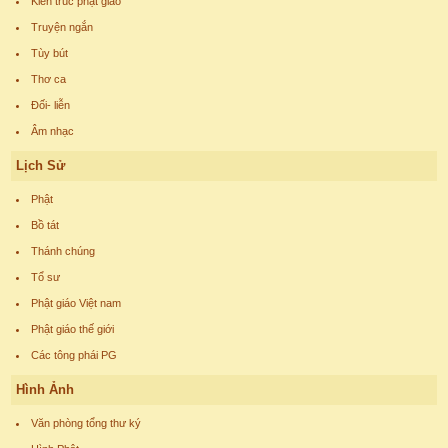
Kiến trúc phật giáo
Truyện ngắn
Tùy bút
Thơ ca
Đối- liễn
Âm nhạc
Lịch Sử
Phật
Bồ tát
Thánh chúng
Tổ sư
Phật giáo Việt nam
Phật giáo thế giới
Các tông phái PG
Hình Ảnh
Văn phòng tổng thư ký