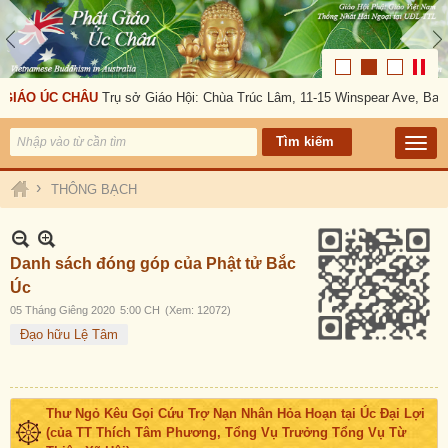
GIÁO ÚC CHÂU
Trụ sở Giáo Hội: Chùa Trúc Lâm, 11-15 Winspear Ave, Ban
›
THÔNG BẠCH
Danh sách đóng góp của Phật tử Bắc
Úc
05 Tháng Giêng 2020
5:00 CH
(Xem: 12072)
Đạo hữu Lệ Tâm
Thư Ngỏ Kêu Gọi Cứu Trợ Nạn Nhân Hỏa Hoạn tại Úc Đại Lợi
(của TT Thích Tâm Phương, Tổng Vụ Trưởng Tổng Vụ Từ