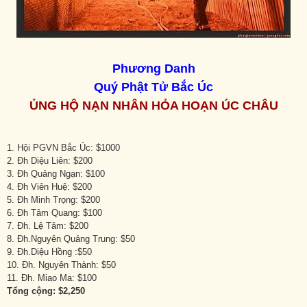
Phương Danh
Quý Phật Tử Bắc Úc
ỦNG HỘ NẠN NHÂN HỎA HOẠN ÚC CHÂU
1. Hội PGVN Bắc Úc: $1000
2. Đh Diệu Liên: $200
3. Đh Quảng Ngạn: $100
4. Đh Viên Huệ: $200
5. Đh Minh Trọng: $200
6. Đh Tâm Quang: $100
7. Đh. Lệ Tâm: $200
8. Đh.Nguyên Quảng Trung: $50
9. Đh.Diệu Hồng :$50
10. Đh. Nguyên Thành: $50
11. Đh. Miao Ma: $100
Tổng cộng: $2,250