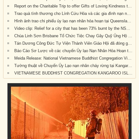
Report on the Charitable Trip to offer Gifts of Loving Kindness to Bushfire Survivors in Victoria, New South Wales and Queensland
Trao quà tình thương cho Lính Cứu Hỏa và các gia đình nạn nhân hỏa hoạn tại Wandandian, New South Wales ngày 12/2/2020
Hình ảnh trao chi phiếu ủy lạo nạn nhân hỏa hoạn tại Queensland đợt 2
Video clip: Relief for a city that has been 73% burnt by the NSW bushfires | Vietnamese Buddhists in Australia
Chùa Linh Sơn Brisbane Tổ Chức Tiệc Chay Gây Quỹ Ủng Hộ Nạn Nhân Hỏa Hoạn Úc Châu (tối Thứ Bảy 15/2/2020)
Tán Dương Công Đức Tự Viện Thành Viên Giáo Hội đã đóng góp tịnh tài giúp đỡ nạn nhân hỏa hoạn tại Úc Châu
Báo Cáo Sơ Lược về các chuyến Ủy lạo Nạn Nhân Hỏa Hoạn tại Úc Châu đầu năm 2020
Meida Release: National Vietnamese Buddhist Congregation Visit KI to give $55,500 to Local Auto Repair Project
Tường thuật về Chuyến Ủy Lạo nạn nhân cháy rừng tại Kangaroo Island, Nam Úc (ngày 24/2/2020)
VIETNAMESE BUDDHIST CONGREGATION KANGAROO ISLAND VISIT