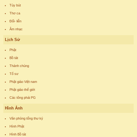
Tùy bút
Thơ ca
Đối- liễn
Âm nhạc
Lịch Sử
Phật
Bồ tát
Thánh chúng
Tổ sư
Phật giáo Việt nam
Phật giáo thế giới
Các tông phái PG
Hình Ảnh
Văn phòng tổng thư ký
Hình Phật
Hình Bồ tát