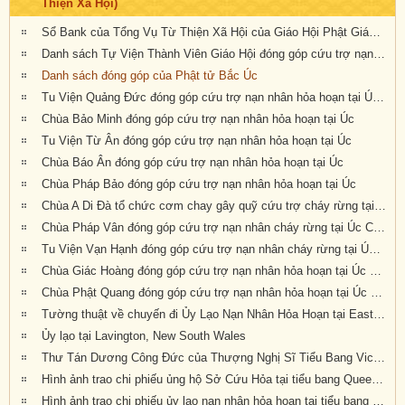
Thiện Xã Hội)
Sổ Bank của Tổng Vụ Từ Thiện Xã Hội của Giáo Hội Phật Giáo Việt Nam Thống Nhất Hải Ngoại tại Úc Đại Lợi- Tân Tây Lan
Danh sách Tự Viện Thành Viên Giáo Hội đóng góp cứu trợ nạn nhân hỏa hoạn tại Úc
Danh sách đóng góp của Phật tử Bắc Úc
Tu Viện Quảng Đức đóng góp cứu trợ nạn nhân hỏa hoạn tại Úc Châu
Chùa Bảo Minh đóng góp cứu trợ nạn nhân hỏa hoạn tại Úc
Tu Viện Từ Ân đóng góp cứu trợ nạn nhân hỏa hoạn tại Úc
Chùa Báo Ân đóng góp cứu trợ nạn nhân hỏa hoạn tại Úc
Chùa Pháp Bảo đóng góp cứu trợ nạn nhân hỏa hoạn tại Úc
Chùa A Di Đà tổ chức cơm chay gây quỹ cứu trợ cháy rừng tại Úc châu (19.01.2020) 19/1/2020
Chùa Pháp Vân đóng góp cứu trợ nạn nhân cháy rừng tại Úc Châu
Tu Viện Vạn Hạnh đóng góp cứu trợ nạn nhân cháy rừng tại Úc Châu
Chùa Giác Hoàng đóng góp cứu trợ nạn nhân hỏa hoạn tại Úc Châu
Chùa Phật Quang đóng góp cứu trợ nạn nhân hỏa hoạn tại Úc Châu
Tường thuật về chuyến đi Ủy Lạo Nạn Nhân Hỏa Hoạn tại East Gippsland, VIC và Lavington, NSW
Ủy lạo tại Lavington, New South Wales
Thư Tán Dương Công Đức của Thượng Nghị Sĩ Tiểu Bang Victoria Tiến Sĩ Kiều Tiến Dũng gởi đến Chư Tôn Đức & Tự Viện thành viên Giáo Hội trong công cuộc đóng góp ủy lạo nạn nhân hỏa hoạn tại Úc Châu (Appreciation letters from Dr Kieu Tien Dung, State Member for South-Eastern Metropolitan Region, Victoria, Australia)
Hình ảnh trao chi phiếu ủng hộ Sở Cứu Hỏa tại tiểu bang Queensland, Úc Châu
Hình ảnh trao chi phiếu ủy lạo nạn nhân hỏa hoạn tại tiểu bang New South Wales (đợt 2)