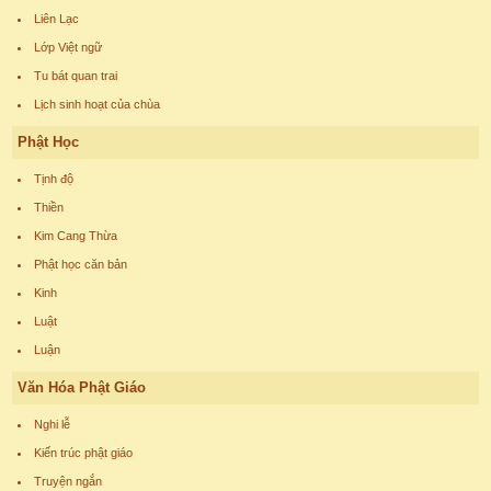
Liên Lạc
Lớp Việt ngữ
Tu bát quan trai
Lịch sinh hoạt của chùa
Phật Học
Tịnh độ
Thiền
Kim Cang Thừa
Phật học căn bản
Kinh
Luật
Luận
Văn Hóa Phật Giáo
Nghi lễ
Kiến trúc phật giáo
Truyện ngắn