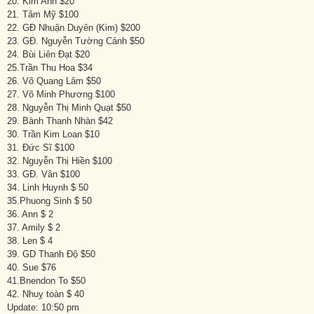
20. Kim Anh $20
21. Tâm Mỹ $100
22. GĐ Nhuận Duyên (Kim) $200
23. GĐ. Nguyễn Tường Cảnh $50
24. Bùi Liên Đạt $20
25.Trần Thu Hoa $34
26. Võ Quang Lâm $50
27. Võ Minh Phương $100
28. Nguyễn Thị Minh Quạt $50
29. Bành Thanh Nhàn $42
30. Trần Kim Loan $10
31. Đức Sĩ $100
32. Nguyễn Thị Hiền $100
33. GĐ. Vân $100
34. Linh Huynh $ 50
35.Phuong Sinh $ 50
36. Ann $ 2
37. Amily $ 2
38. Len $ 4
39. GD Thanh Độ $50
40. Sue $76
41.Bnendon To $50
42. Nhuỵ toàn $ 40
Update: 10:50 pm