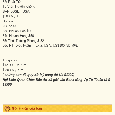
82/ Phật Tử
Tu Viện Huyền Không
SAN JOSE - USA
$500 Mỹ Kim
Update
25/1/2020
83/. Nhuận Hoa $50
84/. Nhuận Hùng $50
85/ Thái Tường Phong $ 82
86/. PT: Diệu Ngân - Texas USA: US$100 (đô Mỹ).
Tổng cọng:
$12 300 Úc Kim
$ 800 Mỹ Kim
( chúng con đã quy đô Mỹ sang đô Úc $1200)
Hội Liễu Quán Chùa Báo Ân đã gởi vào Bank tổng Vụ Từ Thiện là $
13500
Gửi ý kiến của bạn