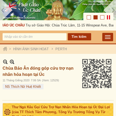
GIÁO ÚC CHÂU
Trụ sở Giáo Hội: Chùa Trúc Lâm, 11-15 Winspear Ave, Bank
›
›
HÌNH ẢNH SINH HOẠT
PERTH
Chùa Báo Ân đóng góp cứu trợ nạn
nhân hỏa hoạn tại Úc
11 Tháng Giêng 2020
7:06 SA
(Xem: 12529)
NS Thích Nữ Huệ Khiết
Thư Ngỏ Kêu Gọi Cứu Trợ Nạn Nhân Hỏa Hoạn tại Úc Đại Lợi
(của TT Thích Tâm Phương, Tổng Vụ Trưởng Tổng Vụ Từ