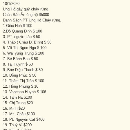
10/1/2020
Ủng Hộ gây quỷ cháy rừng
Chùa Báo Ân ủng hộ $5000
Danh Sách PT Ủng Hộ Cháy rừng.
1.Giác Hoá $ 100
2.Đỗ Quang Định $ 100
3. PT. người Lào $ 50
4. Thảo ( Cháu D. Bình) $ 56
5. Võ Thị Ngọc Nga $ 100
6. Wai yung Trung $ 100
7. Bé Bánh Bao $ 50
8. Tài Huỳnh $ 50
9. Bác Diệu Thanh $ 50
10. Đồng Phúc $ 50
11. Thấm Thị Trần $ 100
12. Hồng Phụng $ 10
13. Vanessa Huynh $ 106
14. Tâm Na $100
15. Chị Trung $20
16. Minh $20
17. Ms. Châu $100
18. Pt. Nguyên Cát $400
19. Thuý Vi $200