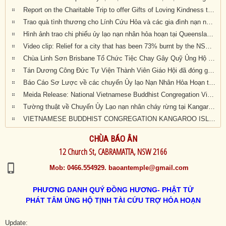
Report on the Charitable Trip to offer Gifts of Loving Kindness to Bushfire Survivors in Victoria, New South Wales and Queensland
Trao quà tình thương cho Lính Cứu Hỏa và các gia đình nạn nhân hỏa hoạn tại Wandandian, New South Wales ngày 12/2/2020
Hình ảnh trao chi phiếu ủy lạo nạn nhân hỏa hoạn tại Queensland đợt 2
Video clip: Relief for a city that has been 73% burnt by the NSW bushfires | Vietnamese Buddhists in Australia
Chùa Linh Sơn Brisbane Tổ Chức Tiệc Chay Gây Quỹ Ủng Hộ Nạn Nhân Hỏa Hoạn Úc Châu (tối Thứ Bảy 15/2/2020)
Tán Dương Công Đức Tự Viện Thành Viên Giáo Hội đã đóng góp tịnh tài giúp đỡ nạn nhân hỏa hoạn tại Úc Châu
Báo Cáo Sơ Lược về các chuyến Ủy lạo Nạn Nhân Hỏa Hoạn tại Úc Châu đầu năm 2020
Meida Release: National Vietnamese Buddhist Congregation Visit KI to give $55,500 to Local Auto Repair Project
Tường thuật về Chuyến Ủy Lạo nạn nhân cháy rừng tại Kangaroo Island, Nam Úc (ngày 24/2/2020)
VIETNAMESE BUDDHIST CONGREGATION KANGAROO ISLAND VISIT
CHÙA BÁO ÂN
12 Church St, CABRAMATTA, NSW 2166
Mob: 0466.554929. baoantemple@gmail.com
PHƯƠNG DANH QUÝ ĐỒNG HƯƠNG- PHẬT TỬ
PHÁT TÂM ỦNG HỘ TỊNH TÀI CỨU TRỢ HỎA HOẠN
Update: