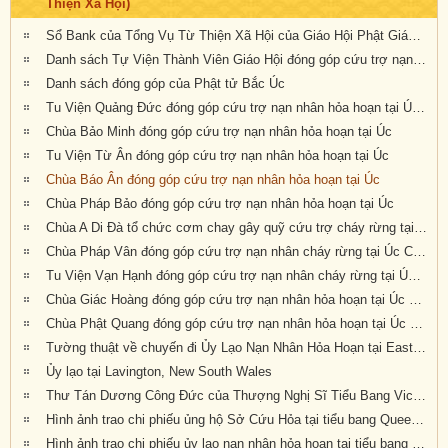
Thiện Xã Hội)
Sổ Bank của Tổng Vụ Từ Thiện Xã Hội của Giáo Hội Phật Giáo Việt Nam Thống Nhất Hải Ngoại tại Úc Đại Lợi- Tân Tây Lan
Danh sách Tự Viện Thành Viên Giáo Hội đóng góp cứu trợ nạn nhân hỏa hoạn tại Úc
Danh sách đóng góp của Phật tử Bắc Úc
Tu Viện Quảng Đức đóng góp cứu trợ nạn nhân hỏa hoạn tại Úc Châu
Chùa Bảo Minh đóng góp cứu trợ nạn nhân hỏa hoạn tại Úc
Tu Viện Từ Ân đóng góp cứu trợ nạn nhân hỏa hoạn tại Úc
Chùa Báo Ân đóng góp cứu trợ nạn nhân hỏa hoạn tại Úc
Chùa Pháp Bảo đóng góp cứu trợ nạn nhân hỏa hoạn tại Úc
Chùa A Di Đà tổ chức cơm chay gây quỹ cứu trợ cháy rừng tại Úc châu (19.01.2020) 19/1/2020
Chùa Pháp Vân đóng góp cứu trợ nạn nhân cháy rừng tại Úc Châu
Tu Viện Vạn Hạnh đóng góp cứu trợ nạn nhân cháy rừng tại Úc Châu
Chùa Giác Hoàng đóng góp cứu trợ nạn nhân hỏa hoạn tại Úc Châu
Chùa Phật Quang đóng góp cứu trợ nạn nhân hỏa hoạn tại Úc Châu
Tường thuật về chuyến đi Ủy Lạo Nạn Nhân Hỏa Hoạn tại East Gippsland, VIC và Lavington, NSW
Ủy lạo tại Lavington, New South Wales
Thư Tán Dương Công Đức của Thượng Nghị Sĩ Tiểu Bang Victoria Tiến Sĩ Kiều Tiến Dũng gởi đến Chư Tôn Đức & Tự Viện thành viên Giáo Hội trong công cuộc đóng góp ủy lạo nạn nhân hỏa hoạn tại Úc Châu (Appreciation letters from Dr Kieu Tien Dung, State Member for South-Eastern Metropolitan Region, Victoria, Australia)
Hình ảnh trao chi phiếu ủng hộ Sở Cứu Hỏa tại tiểu bang Queensland, Úc Châu
Hình ảnh trao chi phiếu ủy lạo nạn nhân hỏa hoạn tại tiểu bang New South Wales (đợt 2)