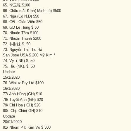
65. 李玉琼 $100
66. Châu mắt Kính( Minh Lê) $500
67. Nga (Cô N.D) $50
68. GĐ : Giác Viên $50
69. GĐ Lê Hùng $ 50
70. Nhuận Tâm $100
71. Nhuận Thanh $200
72. 林財妹 $. 50
73. Nguyễn Thị Thu Hà
San Jose USA $ 200 Mỹ Kim *
74. Vy. ( NK) $. 50
75. Hà. (NK). $. 50
Update
15/1/2020
76. Winlux Pty Ltd $100
16/1/2020
77/ Anh Hùng (GH) $10
78/ Tuyết Anh (GH) $20
79/ Chị Hoa ( GH) $20
80/. Chị. Chin( GH) $10
Update
20/01/2020
81/ Nhóm PT: Kim Võ $ 300