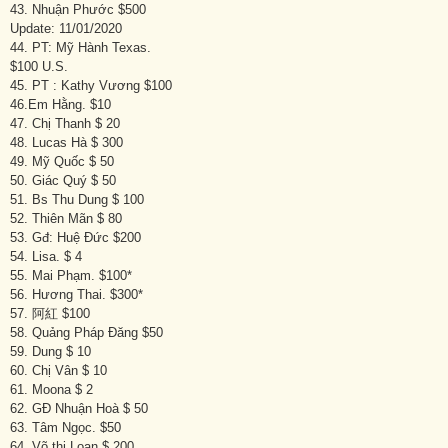
43. Nhuận Phước $500
Update: 11/01/2020
44. PT: Mỹ Hành Texas.
$100 U.S.
45. PT : Kathy Vương $100
46.Em Hằng. $10
47. Chị Thanh $ 20
48. Lucas Hà $ 300
49. Mỹ Quốc $ 50
50. Giác Quý $ 50
51. Bs Thu Dung $ 100
52. Thiên Mãn $ 80
53. Gđ: Huệ Đức $200
54. Lisa. $ 4
55. Mai Phạm. $100*
56. Hương Thai. $300*
57. 阿紅 $100
58. Quảng Pháp Đăng $50
59. Dung $ 10
60. Chị Vân $ 10
61. Moona $ 2
62. GĐ Nhuận Hoà $ 50
63. Tâm Ngọc. $50
64. Võ thị Loan $ 200