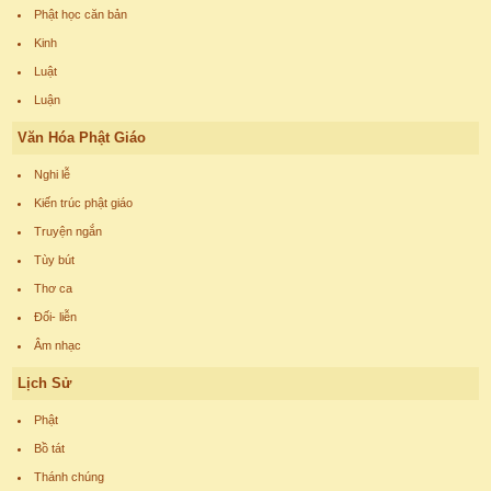
Phật học căn bản
Kinh
Luật
Luận
Văn Hóa Phật Giáo
Nghi lễ
Kiến trúc phật giáo
Truyện ngắn
Tùy bút
Thơ ca
Đối- liễn
Âm nhạc
Lịch Sử
Phật
Bồ tát
Thánh chúng