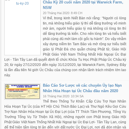
Châu Kỳ 20 cuối năm 2020 tại Warwick Farm,
NSW
20 Tháng Hai 2020
8:49 CH
Vì thế, trong kinh Niết Bàn nói rằng: “Người có lòng
tin, mà không hiểu giáo lý thì dễ tăng trưởng vô minh
mờ ám, người hiểu giáo lý mà không có lòng tin thì
dể tăng trưởng tà kiến. Cho nên lòng tin và hiểu biết
phải cùng đủ mới làm cội gốc tu hành”. Do vậy nhằm
xây dựng niềm tin Tam Bảo và mở rộng sự hiểu biết
giáo lý Phật Đà cho quần chúng Phật tử, Giáo Hội
Phật Giáo Việt Nam Thống Nhất Hải Ngoại Úc Đại
Lợi - Tân Tây Lan đã quyết định tổ chức Khóa Tu Học Phật Pháp Úc Châu kỳ
20, từ ngày 27/12/2020 đến ngày 31/12/2020, tại Warwick Farm, Sydney. Đây
là lần đầu tiên Ni giới Úc Châu của chúng con nhận lãnh trách nhiệm lớn lao
này.
Báo Cáo Sơ Lược về các chuyến Ủy lạo Nạn
Nhân Hỏa Hoạn tại Úc Châu đầu năm 2020
16 Tháng Hai 2020
10:34 SA
Thể theo Thông Tư Khẩn Cấp Cứu Trợ Nạn Nhân
Hỏa Hoạn Tại Úc (của HT Hội Chủ Thích Bảo Lạc) và Thư Ngỏ Kêu Gọi Cứu
Trợ Nạn Nhân Hỏa Hoạn tại Úc Đại Lợi (của TT Thích Tâm Phương, Tổng Vụ
Trưởng Tổng Vụ Từ Thiện Xã Hội), những người con Phật trong Giáo Hội
Phật Giáo Việt Nam Thống Nhất Hải Ngoại tại Úc Đại Lợi- Tân Tây Lan, cùng
để thể hiện tấm lòng tri ân đến với đất nước Úc Đại Lợi, nơi đã đón nhận và