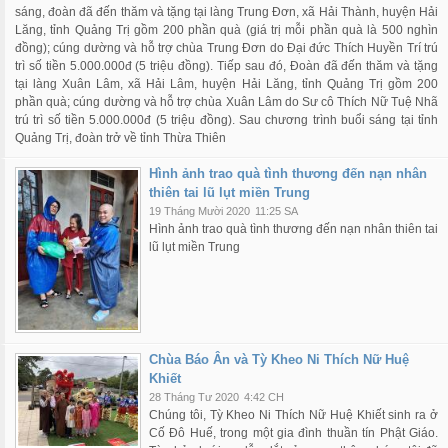
sáng, đoàn đã đến thăm và tặng tại làng Trung Đơn, xã Hải Thành, huyện Hải
Lăng, tỉnh Quảng Trị gồm 200 phần quà (giá trị mỗi phần quà là 500 nghìn
đồng); cúng dường và hỗ trợ chùa Trung Đơn do Đại đức Thích Huyền Trí trú
trì số tiền 5.000.000đ (5 triệu đồng). Tiếp sau đó, Đoàn đã đến thăm và tặng
tại làng Xuân Lâm, xã Hải Lâm, huyện Hải Lăng, tỉnh Quảng Trị gồm 200
phần quà; cúng dường và hỗ trợ chùa Xuân Lâm do Sư cô Thích Nữ Tuệ Nhã
trú trì số tiền 5.000.000đ (5 triệu đồng). Sau chương trình buổi sáng tại tỉnh
Quảng Trị, đoàn trở về tỉnh Thừa Thiên
Hình ảnh trao quà tình thương đến nạn nhân
thiên tai lũ lụt miền Trung
19 Tháng Mười 2020
11:25 SA
Hình ảnh trao quà tình thương đến nạn nhân thiên tai
lũ lụt miền Trung
Chùa Báo Ân và Tỳ Kheo Ni Thích Nữ Huệ
Khiết
28 Tháng Tư 2020
4:42 CH
Chúng tôi, Tỳ Kheo Ni Thích Nữ Huệ Khiết sinh ra ở
Cố Đô Huế, trong một gia đình thuần tín Phật Giáo.