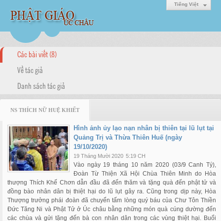
Tiếng Việt
Các bài viết (8)
Về tác giả
Danh sách tác giả
NS THÍCH NỮ HUỆ KHIẾT
Hình ảnh ủy lạo nạn nhân bị thiên tại lũ lụt tại
Quảng Trị và Thừa Thiên Huế (ngày
19/10/2020)
19 Tháng Mười 2020
5:19 CH
Vào ngày 19 tháng 10 năm 2020 (03/9 Canh Tý),
Đoàn Từ Thiện Xã Hội Chùa Thiên Minh do Hòa
thượng Thích Khế Chơn dẫn đầu đã đến thăm và tặng quà đến phật tử và
đồng bào nhân dân bị thiệt hại do lũ lụt gây ra. Cũng trong dịp này, Hòa
Thượng trưởng phái đoàn đã chuyển tấm lòng quý báu của Chư Tôn Thiền
Đức Tăng Ni và Phật Tử ở Úc châu bằng những món quà cúng dường đến
các chùa và gửi tặng đến bà con nhân dân trong các vùng thiệt hại. Buổi