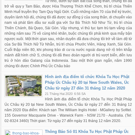
Từ nhỏ, dưới sự dẫn dắt của song thân, chúng tôi đã
trở về quy y Tam Bảo, được Hòa Thượng Thích Khế Chơn, trú trì chùa Thiên
Minh Huế truyền thọ Tam Quy Ngũ Giới. Cuối những năm 70 của thế kỷ trước,
duyên lành hội đủ, chúng tôi đã được sự đồng ý của song thân, di chuyển vào
nam và phát tâm đầu sư xuất gia với Sư Bà Thích Nữ Như Từ, trú trì chùa
Thiên Chánh, Bà Quẹo, Sài Gòn. Vậy nhưng, vì thủ tục tạm trú tạm vắng của
những năm sau 75 vô cùng khó khăn, buộc chúng tôi phải kinh qua mấy bận
ngược xuôi. Một thời gian sau, nhân duyên đã đưa chúng tôi trở về làm đệ tử
của Sư Bà Thích Nữ Từ Nhẫn, trú trì chùa Phước Viên, Hàng Xanh, Sài Gòn.
Cuối thập niên 80, khi phong trào di cư ra nước ngoài đang nở rộ trên khắp
mảnh đất hình chữ S, chúng tôi đã theo đoàn người di trú vượt biển, đến lưu
trú ở hòn đảo Galang của Indonesia. Sau một thời gian ngắn, năm 1990
chúng tôi được Chính Phủ Úc Châu bảo
Hình ảnh địa điểm tổ chức Khóa Tu Học Phật
Pháp Úc Châu kỳ 20 tại New South Wales, Úc
Châu từ ngày 27 đến 31 tháng 12 năm 2020
21 Tháng Hai 2020
6:56 SA
Hình ảnh địa điểm tổ chức Khóa Tu Học Phật Pháp
Úc Châu kỳ 20 tại New South Wales, Úc Châu từ ngày 27 đến 31 tháng 12
năm 2020 Địa điểm: Khách sạn The William Inglis Hotel - MGallery by Sofitel.
155 Governor Macquarie Drive - Warwick Farm - NSW 2170 - Australia. (Tel:
02-8324 3460) Thời gian: Từ ngày 27 đến ngày 31 tháng 12 năm 2020.
Thông Báo Số 01 Khóa Tu Học Phật Pháp Úc