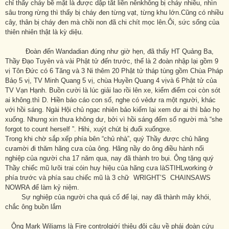
chỉ thấy cháy bề mặt là được dập tắt liền nênkhông bị cháy nhiều, nhìn
sâu trong rừng thì thấy bị cháy đen từng vạt, từng khu lớn.Cũng có nhiều
cây, thân bị cháy đen mà chồi non đã chi chít mọc lên.Ôi, sức sống của
thiên nhiên thật là kỳ diệu.
Đoàn đến Wandadian đúng như giờ hẹn, đã thấy HT Quảng Ba,
Thầy Đạo Tuyên và vài Phật tử đến trước, thế là 2 đoàn nhập lại gồm 9
vị Tôn Đức có 6 Tăng và 3 Ni thêm 20 Phật tử tháp tùng gồm Chùa Pháp
Bảọ 5 vị, TV Minh Quang 5 vị, chùa Huyền Quang 4 vịvà 6 Phật tử của
TV Vạn Hạnh. Buồn cười là lúc giải lao rồi lên xe, kiểm điểm coi còn sót
ai không.thì D. Hiền báo cáo con số, nghe có vẻdư ra một người, khác
với hồi sáng. Ngài Hội chủ ngạc nhiên bảo kiểm lại xem dư ai thì bảo họ
xuống. Nhưng xin thưa không dư, bởi vì hồi sáng đếm số người mà “she
forgot to count herself ”. Hihi, xuýt chút bị đuổi xuốngxe.
Trong khi chờ sắp xếp phía bên “chủ nhà”, quý Thầy được chủ hãng
cưamời đi thăm hãng cưa của ông. Hãng nầy do ông điều hành nối
nghiệp của người cha 17 năm qua, nay đã thành tro bụi. Ông tặng quý
Thầy chiếc mũ lưõi trai cóin huy hiệu của hãng cưa làSTIHLworking ở
phía trước và phía sau chiếc mũ là 3 chữ WRIGHT’S CHAINSAWS
NOWRA để làm kỷ niệm.
Sự nghiệp của người cha quá cố để lại, nay đã thành mây khói,
chắc ông buồn lắm
Ông Mark Wiliams là Fire controlgiớí thiệu đôi câu về phái đoàn cứu