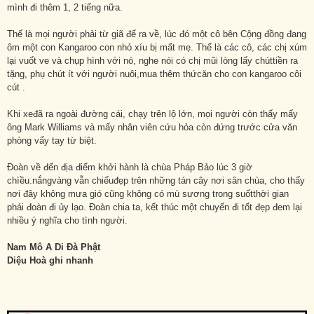
mình đi thêm 1, 2 tiếng nữa.
Thế là mọi người phải từ giã để ra về, lúc đó một cô bên Cộng đồng đang
ôm một con Kangaroo con nhỏ xíu bị mất mẹ. Thế là các cô, các chị xúm
lại vuốt ve và chụp hình với nó, nghe nói có chị mũi lòng lấy chúttiền ra
tặng, phụ chút ít với người nuôi,mua thêm thứcăn cho con kangaroo côi
cút .
Khi xeđã ra ngoài đường cái, chạy trên lộ lớn, mọi người còn thấy mấy
ông Mark Williams và mấy nhân viên cứu hỏa còn đứng trước cửa văn
phòng vẩy tay từ biệt.
Đoàn về đến địa điểm khởi hành là chùa Pháp Bảo lúc 3 giờ
chìều.nắngvàng vẫn chiếuđẹp trên những tán cây nơi sân chùa, cho thấy
nơi đây không mưa gió cũng không có mù sương trong suốtthời gian
phái đoàn đi ủy lạo. Đoàn chia ta, kết thúc một chuyến đi tốt đẹp đem lại
nhiều ý nghĩa cho tình người.
Nam Mô A Di Đà Phật
Diệu Hoà ghi nhanh