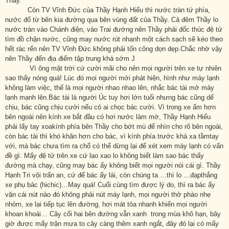
Thầy.
Còn TV Vĩnh Đức của Thầy Hạnh Hiếu thì nước tràn tứ phía,
nước đổ từ bên kia đường qua bên vùng đất của Thầy. Cả đêm Thầy lo
nước tràn vào Chánh điện, vào Trai đường nên Thầy phải đốc thúc đệ tử
tìm đồ chận nước, cũng may nước rút nhanh một cách sạch sẽ kéo theo
hết rác rến nên TV Vĩnh Đức không phải tốn công dọn dẹp.Chắc nhờ vậy
nên Thầy đến địa điểm tập trung khá sớm J
Vì ông mặt trời cứ cười mãi cho nên mọi người trên xe tự nhiên
sao thấy nóng quá! Lúc đó mọi người mới phát hiện, hình như máy lạnh
không làm việc, thế là mọi người nhao nhao lên, nhắc bác tài mở máy
lạnh mạnh lên.Bác tài là người Úc tuy hơi lớn tuổi nhưng bác cũng dể
chịu, bác cũng chịu cười nếu có ai chọc bác cười. Vì trong xe ấm hơn
bên ngoài nên kính xe bắt đầu có hơi nước làm mờ, Thầy Hạnh Hiếu
phải lấy tay xoakính phía bên Thầy cho bớt mù để nhìn cho rõ bên ngoài,
còn bác tài thì khó khăn hơn cho bác, vì kính phía trước khá xa tầmtay
với, mà bác chưa tìm ra chổ có thể dừng lại để xét xem máy lạnh có vấn
đề gì. Mấy đệ tử trên xe cứ lao xao lo không biết làm sao bác thấy
đường mà chạy, cũng may bác ấy không biết mọi người nói cái gì. Thầy
Hạnh Tri vội trấn an, cứ để bác ấy lái, còn chúng ta …thì lo …đạpthắng
xe phụ bác (hichic)…May quá! Cuối cùng tìm được lý do, thì ra bác ấy
vặn cái nút nào đó không phải nút máy lạnh, mọi người thở phào nhẹ
nhỏm, xe lại tiếp tục lên đường, hơi mát tỏa nhanh khiến mọi người
khoan khoái… Cây cối hai bên đường vẫn xanh trong mùa khô hạn, bây
giờ được mấy trận mưa to cây càng thêm xanh ngắt, đây đó lại có mấy