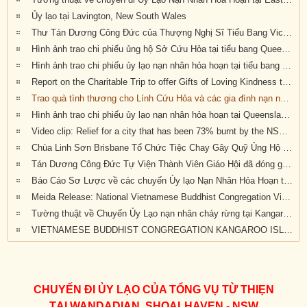
Ủy lạo tại Lavington, New South Wales
Thư Tán Dương Công Đức của Thượng Nghị Sĩ Tiểu Bang Victoria Tiến Sĩ Kiều Tiến Dũng gởi đến Chư Tôn Đức & Tự Viện thành viên Giáo Hội trong công cuộc đóng góp ủy lạo nạn nhân hỏa hoạn tại Úc Châu (Appreciation letters from Dr Kieu Tien Dung, State Member for South-Eastern Metropolitan Region, Victoria, Australia)
Hình ảnh trao chi phiếu ủng hộ Sở Cứu Hỏa tại tiểu bang Queensland, Úc Châu
Hình ảnh trao chi phiếu ủy lạo nạn nhân hỏa hoạn tại tiểu bang New South Wales (đợt 2)
Report on the Charitable Trip to offer Gifts of Loving Kindness to Bushfire Survivors in Victoria, New South Wales and Queensland
Trao quà tình thương cho Lính Cứu Hỏa và các gia đình nạn nhân hỏa hoạn tại Wandandian, New South Wales ngày 12/2/2020
Hình ảnh trao chi phiếu ủy lạo nạn nhân hỏa hoạn tại Queensland đợt 2
Video clip: Relief for a city that has been 73% burnt by the NSW bushfires | Vietnamese Buddhists in Australia
Chùa Linh Sơn Brisbane Tổ Chức Tiệc Chay Gây Quỹ Ủng Hộ Nạn Nhân Hỏa Hoạn Úc Châu (tối Thứ Bảy 15/2/2020)
Tán Dương Công Đức Tự Viện Thành Viên Giáo Hội đã đóng góp tịnh tài giúp đỡ nạn nhân hỏa hoạn tại Úc Châu
Báo Cáo Sơ Lược về các chuyến Ủy lạo Nạn Nhân Hỏa Hoạn tại Úc Châu đầu năm 2020
Meida Release: National Vietnamese Buddhist Congregation Visit KI to give $55,500 to Local Auto Repair Project
Tường thuật về Chuyến Ủy Lạo nạn nhân cháy rừng tại Kangaroo Island, Nam Úc (ngày 24/2/2020)
VIETNAMESE BUDDHIST CONGREGATION KANGAROO ISLAND VISIT
CHUYẾN ĐI ỦY LẠO CỦA TỔNG VỤ TỪ THIẸN
TẠI WANDADIAN, SHOALHAVEN - NSW