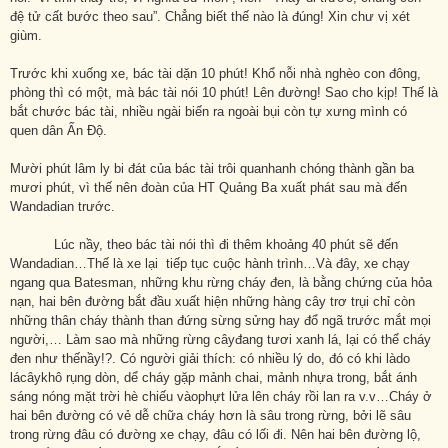
đệ tử cất bước theo sau”. Chẳng biết thế nào là đúng! Xin chư vị xét
giùm.
Trước khi xuống xe, bác tài dặn 10 phút! Khổ nỗi nhà nghèo con đông,
phòng thì có một, mà bác tài nói 10 phút! Lên đường! Sao cho kịp! Thế là
bắt chước bác tài, nhiều ngài biến ra ngoài bụi còn tự xưng mình có
quen dân Ấn Độ.
Mười phút lâm ly bi đát của bác tài trôi quanhanh chóng thành gần ba
mươi phút, vì thế nên đoàn của HT Quảng Ba xuất phát sau mà đến
Wandadian trước.
Lúc nầy, theo bác tài nói thì đi thêm khoảng 40 phút sẽ đến
Wandadian…Thế là xe lại tiếp tục cuộc hành trình…Và đây, xe chạy
ngang qua Batesman, những khu rừng cháy đen, là bằng chứng của hỏa
nạn, hai bên đường bắt đầu xuất hiện những hàng cây trơ trụi chỉ còn
những thân cháy thành than đứng sừng sửng hay đổ ngã trước mắt mọi
người,… Làm sao mà những rừng câyđang tươi xanh lá, lại có thể cháy
đen như thếnầy!?. Có người giải thích: có nhiều lý do, đó có khi làdo
lácâykhô rụng dòn, dể cháy gặp mảnh chai, mảnh nhựa trong, bắt ánh
sáng nóng mặt trời hè chiếu vàophựt lửa lên cháy rồi lan ra v.v…Cháy ở
hai bên đường có vẻ dễ chữa cháy hơn là sâu trong rừng, bởi lẽ sâu
trong rừng đâu có đường xe chạy, đâu có lối đi. Nên hai bên đường lộ,