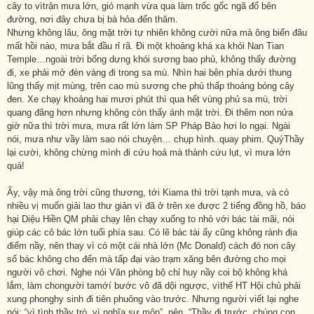
cây to vìtrận mưa lớn, gió mạnh vừa qua làm trốc gốc ngã đổ bên
đường, nơi đây chưa bị bà hỏa đến thăm.
Nhưng không lâu, ông mặt trời tự nhiên không cười nữa mà ông biến đâu
mất hồi nào, mưa bắt đầu rỉ rã. Đi một khoảng khá xa khỏi Nan Tian
Temple…ngoài trời bổng dưng khói sương bao phủ, không thấy đường
đi, xe phải mở đèn vàng đi trong sa mù. Nhìn hai bên phía dưới thung
lũng thấy mịt mùng, trên cao mù sương che phủ thấp thoáng bóng cây
đen. Xe chạy khoảng hai mươi phút thì qua hết vùng phủ sa mù, trời
quang đãng hơn nhưng không còn thấy ánh mặt trời. Đi thêm non nửa
giờ nữa thì trời mưa, mưa rất lớn làm SP Pháp Bảo hơi lo ngại. Ngài
nói, mưa như vầy làm sao nói chuyện… chụp hình..quay phim. QuýThầy
lại cười, không chừng mình đi cứu hoả mà thành cứu lụt, vì mưa lớn
quá!
Ấy, vậy mà ông trời cũng thương, tới Kiama thì trời tạnh mưa, và có
nhiều vị muốn giải lao thư giản vì đã ở trên xe được 2 tiếng đồng hồ, báo
hại Diệu Hiền QM phải chạy lên chạy xuống to nhỏ với bác tài mãi, nói
giúp các cô bác lớn tuổi phía sau. Có lẽ bác tài ấy cũng không rành địa
điểm nầy, nên thay vì có một cái nhà lớn (Mc Donald) cách đó non cây
số bác không cho đến mà tấp đại vào trạm xăng bên đường cho mọi
người vô chơi. Nghe nói Văn phòng bộ chỉ huy nầy coi bộ không khá
lắm, làm chongười tamớí bước vô đã dội ngược, vìthế HT Hội chủ phải
xung phonghy sinh đi tiên phuông vào trước. Nhưng người viết lại nghe
nói: “vì tình thầy trò, vì nghĩa sư môn”, nên “Thầy đi trước, chúng con