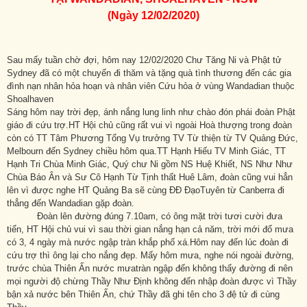
(Ngày 12/02/2020)
Sau mấy tuần chờ đợi, hôm nay 12/02/2020 Chư Tăng Ni và Phật tử
Sydney đã có một chuyến đi thăm và tặng quà tình thương đến các gia
đình nạn nhân hỏa hoạn và nhân viên Cứu hỏa ở vùng Wandadian thuộc
Shoalhaven
Sáng hôm nay trời đẹp, ánh nắng lung linh như chào đón phái đoàn Phật
giáo đi cứu trợ.HT Hội chủ cũng rất vui vì ngoài Hoà thượng trong đoàn
còn có TT Tâm Phương Tổng Vụ trưởng TV Từ thiện từ TV Quảng Đức,
Melbourn đến Sydney chiều hôm qua.TT Hạnh Hiếu TV Minh Giác, TT
Hạnh Tri Chùa Minh Giác, Quý chư Ni gồm NS Huệ Khiết, NS Như Như
Chùa Báo Ân và Sư Cô Hạnh Từ Tịnh thất Huê Lâm, đoàn cũng vui hẳn
lên vì được nghe HT Quảng Ba sẽ cùng ĐĐ ĐạoTuyên từ Canberra đi
thẳng đến Wandadian gặp đoàn.
Đoàn lên đường đúng 7.10am, có ông mặt trời tươi cười đưa
tiển, HT Hội chủ vui vì sau thời gian nắng hạn cả năm, trời mới đổ mưa
có 3, 4 ngày mà nước ngập tràn khắp phố xá.Hôm nay đến lúc đoàn đi
cứu trợ thì ông lại cho nắng đẹp. Mấy hôm mưa, nghe nói ngoài đường,
trước chùa Thiên Ấn nước mưatràn ngập đến không thấy đường đi nên
mọi người độ chừng Thầy Như Định không đến nhập đoàn được vì Thầy
bận xả nước bên Thiên Ấn, chứ Thầy đã ghi tên cho 3 đệ tử đi cùng