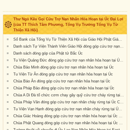
Thư Ngỏ Kêu Gọi Cứu Trợ Nạn Nhân Hỏa Hoạn tại Úc Đại Lợi
(của TT Thích Tâm Phương, Tổng Vụ Trưởng Tổng Vụ Từ
Thiện Xã Hội)
Sổ Bank của Tổng Vụ Từ Thiện Xã Hội của Giáo Hội Phật Giáo Việt Nam Thống Nhất Hải Ngoại tại Úc Đại Lợi- Tân Tây Lan
Danh sách Tự Viện Thành Viên Giáo Hội đóng góp cứu trợ nạn nhân hỏa hoạn tại Úc
Danh sách đóng góp của Phật tử Bắc Úc
Tu Viện Quảng Đức đóng góp cứu trợ nạn nhân hỏa hoạn tại Úc Châu
Chùa Bảo Minh đóng góp cứu trợ nạn nhân hỏa hoạn tại Úc
Tu Viện Từ Ân đóng góp cứu trợ nạn nhân hỏa hoạn tại Úc
Chùa Báo Ân đóng góp cứu trợ nạn nhân hỏa hoạn tại Úc
Chùa Pháp Bảo đóng góp cứu trợ nạn nhân hỏa hoạn tại Úc
Chùa A Di Đà tổ chức cơm chay gây quỹ cứu trợ cháy rừng tại Úc châu (19.01.2020) 19/1/2020
Chùa Pháp Vân đóng góp cứu trợ nạn nhân cháy rừng tại Úc Châu
Tu Viện Vạn Hạnh đóng góp cứu trợ nạn nhân cháy rừng tại Úc Châu
Chùa Giác Hoàng đóng góp cứu trợ nạn nhân hỏa hoạn tại Úc Châu
Chùa Phật Quang đóng góp cứu trợ nạn nhân hỏa hoạn tại Úc Châu
Tường thuật về chuyến đi Ủy Lạo Nạn Nhân Hỏa Hoạn tại East Gippsland, VIC và Lavington, NSW