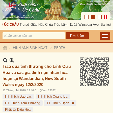
C CHÂU
Trụ sở Giáo Hội: Chùa Trúc Lâm, 11-15 Winspear Ave, Bankstown, N
›
›
HÌNH ẢNH SINH HOẠT
PERTH
Trao quà tình thương cho Lính Cứu
Hỏa và các gia đình nạn nhân hỏa
hoạn tại Wandandian, New South
Wales ngày 12/2/2020
12 Tháng Hai 2020
12:46 CH
(Xem: 13831)
HT Thích Bảo Lạc
HT Thích Quảng Ba
HT. Thích Tâm Phương
TT. Thích Hạnh Tri
Phật tử Diệu Hòa