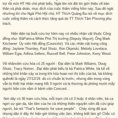
trợ rồi mời HT Hội chủ phát biểu, Ngài lên nói đôi lời giới thiệu về bản
thân và phái đoàn, mục đích của cuộc thăm viếng hôm nay. Sau đó ngài
nhường lời cho Ngài Phó Hội chủ, HT Thích Quảng Ba nói về mục đích
cuộc viếng thăm và cách thức tặng quà do TT Thích Tâm Phương phụ
trách,
Hiện diện tại buổi cứu trợ hôm nay có nhiều nhận vật thuộc Cộng
đồng như: BàPatrica White Phó Thị trưởng (Deputy Mayor); Ông Mark
Kitchener Ủy viên Hội đồng (Councilor) Và các nhân vật trong cộng
đồng: Jaylene Thornley, Paul Shutz, Ron Okpnski, Melody Lovelace,
William Egar, Adrina Sellers, Russell Bell, Peter Johnston, Kerry Wood.
Về nhânviên cứu hỏa có 25 người : Đại diện là Mark Wiliams, Doug
Shutz, Tracy Norton…Đại diện phát biểu là bà Patrica White, bà kể về
những khó khăn xảy ra trong khi hỏa họan nơi thị trấn của bà, bà không
quênđó là ngày 27/12/19. dù có chuẩn bị trước, nhưng dân trong vùng
vẫn bị thiệt hại nhân mạng hết 3 người và bị thương do phỏng mười mấy
người hiện còn nằm ở bệnh viện Concord .
Nơi dây có 36 trạm cứu hỏa, mỗi trạm chỉ cỏ 3 hoặc 4 nhân viên, bà ca
ngợi sự gan dạ, tận tâm của họ và những thiện nguyện viên đã cứu giúp
người, bà nói “That”s fantastic for save people”.. Cháy rừng đã qua
nhưng dân ở đây thì hiện giờ không việc làm, không biết làm gì! Chắc có