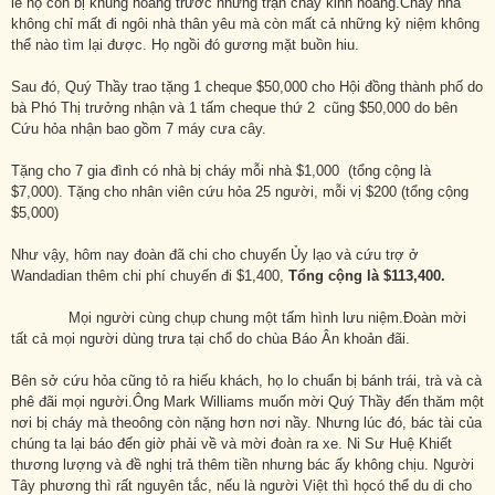
lẽ họ còn bị khủng hoảng trước những trận cháy kinh hoàng.Cháy nhà
không chỉ mất đi ngôi nhà thân yêu mà còn mất cả những kỷ niệm không
thể nào tìm lại được. Họ ngồi đó gương mặt buồn hiu.
Sau đó, Quý Thầy trao tặng 1 cheque $50,000 cho Hội đồng thành phố do
bà Phó Thị trưởng nhận và 1 tấm cheque thứ 2 cũng $50,000 do bên
Cứu hỏa nhận bao gồm 7 máy cưa cây.
Tặng cho 7 gia đình có nhà bị cháy mỗi nhà $1,000 (tổng cộng là
$7,000). Tặng cho nhân viên cứu hỏa 25 người, mỗi vị $200 (tổng cộng
$5,000)
Như vậy, hôm nay đoàn đã chi cho chuyến Ủy lạo và cứu trợ ở
Wandadian thêm chi phí chuyến đi $1,400,
Tổng cộng là $113,400.
Mọi người cùng chụp chung một tấm hình lưu niệm.Đoàn mời
tất cả mọi người dùng trưa tại chổ do chùa Báo Ân khoản đãi.
Bên sở cứu hỏa cũng tỏ ra hiếu khách, họ lo chuẩn bị bánh trái, trà và cà
phê đãi mọi người.Ông Mark Williams muốn mời Quý Thầy đến thăm một
nơi bị cháy mà theoông còn nặng hơn nơi nầy. Nhưng lúc đó, bác tài của
chúng ta lại báo đến giờ phải về và mời đoàn ra xe. Ni Sư Huệ Khiết
thương lượng và đề nghị trả thêm tiền nhưng bác ấy không chịu. Người
Tây phương thì rất nguyên tắc, nếu là người Việt thì họcó thể du di cho