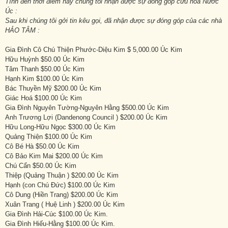
Tính đến thời điểm này chúng tôi nhận được sự đóng góp cứu hỏa Nước
Úc :
Sau khi chúng tôi gởi tin kêu gọi, đã nhận được sự đóng góp của các nhà
HẢO TÂM :
Gia Đình Cô Chú Thiện Phước-Diệu Kim $ 5,000.00 Úc Kim
Hữu Huỳnh $50.00 Úc Kim
Tâm Thanh $50.00 Úc Kim
Hạnh Kim $100.00 Úc Kim
Bác Thuyền Mỹ $200.00 Úc Kim
Giác Hoá $100.00 Úc Kim
Gia Đình Nguyên Tường-Nguyên Hằng $500.00 Úc Kim
Anh Trương Lợi (Dandenong Council ) $200.00 Úc Kim
Hữu Long-Hữu Ngọc $300.00 Úc Kim
Quảng Thiện $100.00 Úc Kim
Cô Bé Hà $50.00 Úc Kim
Cô Bảo Kim Mai $200.00 Úc Kim
Chú Cẩn $50.00 Úc Kim
Thiệp (Quảng Thuận ) $200.00 Úc Kim
Hạnh (con Chú Đức) $100.00 Úc Kim
Cô Dung (Hiền Trang) $200.00 Úc Kim
Xuân Trang ( Huệ Linh ) $200.00 Úc Kim
Gia Đình Hải-Cúc $100.00 Úc Kim.
Gia Đình Hiếu-Hằng $100.00 Úc Kim.