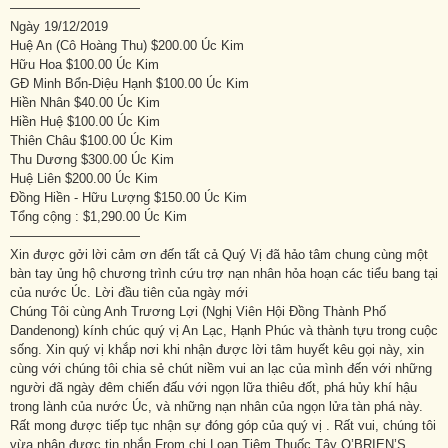
——————————
Ngày 19/12/2019
Huệ An (Cô Hoàng Thu) $200.00 Úc Kim
Hữu Hoa $100.00 Úc Kim
GĐ Minh Bổn-Diệu Hạnh $100.00 Úc Kim
Hiền Nhân $40.00 Úc Kim
Hiền Huệ $100.00 Úc Kim
Thiên Châu $100.00 Úc Kim
Thu Dương $300.00 Úc Kim
Huệ Liên $200.00 Úc Kim
Đồng Hiền - Hữu Lượng $150.00 Úc Kim
Tổng cộng : $1,290.00 Úc Kim
——————————
Xin được gởi lời cảm ơn đến tất cả Quý Vị đã hảo tâm chung cùng một
bàn tay ủng hộ chương trình cứu trợ nạn nhân hỏa hoạn các tiểu bang tại
của nước Úc. Lời đầu tiên của ngày mới
Chúng Tôi cùng Anh Trương Lợi (Nghị Viên Hội Đồng Thành Phố
Dandenong) kính chúc quý vị An Lạc, Hạnh Phúc và thành tựu trong cuộc
sống. Xin quý vị khắp nơi khi nhận được lời tâm huyết kêu gọi này, xin
cùng với chúng tôi chia sẻ chút niềm vui an lạc của mình đến với những
người đã ngày đêm chiến đấu với ngọn lữa thiêu đốt, phá hủy khí hậu
trong lành của nước Úc, và những nạn nhân của ngọn lửa tàn phá này.
Rất mong được tiếp tục nhận sự đóng góp của quý vị . Rất vui, chúng tôi
vừa nhận được tin nhắn From chị Loan Tiệm Thuốc Tây O’BRIEN’S