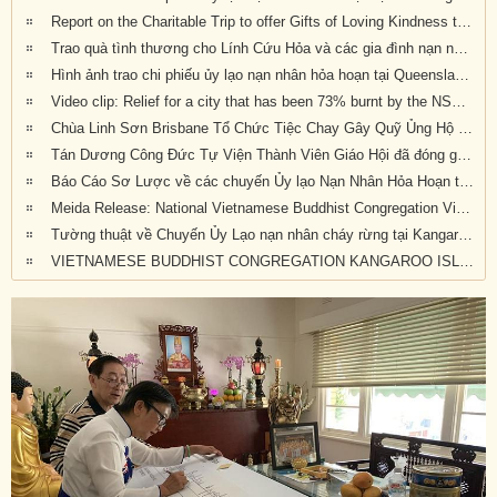
Report on the Charitable Trip to offer Gifts of Loving Kindness to Bushfire Survivors in Victoria, New South Wales and Queensland
Trao quà tình thương cho Lính Cứu Hỏa và các gia đình nạn nhân hỏa hoạn tại Wandandian, New South Wales ngày 12/2/2020
Hình ảnh trao chi phiếu ủy lạo nạn nhân hỏa hoạn tại Queensland đợt 2
Video clip: Relief for a city that has been 73% burnt by the NSW bushfires | Vietnamese Buddhists in Australia
Chùa Linh Sơn Brisbane Tổ Chức Tiệc Chay Gây Quỹ Ủng Hộ Nạn Nhân Hỏa Hoạn Úc Châu (tối Thứ Bảy 15/2/2020)
Tán Dương Công Đức Tự Viện Thành Viên Giáo Hội đã đóng góp tịnh tài giúp đỡ nạn nhân hỏa hoạn tại Úc Châu
Báo Cáo Sơ Lược về các chuyến Ủy lạo Nạn Nhân Hỏa Hoạn tại Úc Châu đầu năm 2020
Meida Release: National Vietnamese Buddhist Congregation Visit KI to give $55,500 to Local Auto Repair Project
Tường thuật về Chuyến Ủy Lạo nạn nhân cháy rừng tại Kangaroo Island, Nam Úc (ngày 24/2/2020)
VIETNAMESE BUDDHIST CONGREGATION KANGAROO ISLAND VISIT