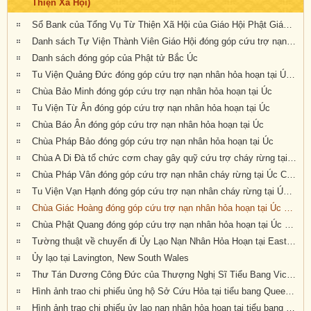
Thiện Xã Hội)
Sổ Bank của Tổng Vụ Từ Thiện Xã Hội của Giáo Hội Phật Giáo Việt Nam Thống Nhất Hải Ngoại tại Úc Đại Lợi- Tân Tây Lan
Danh sách Tự Viện Thành Viên Giáo Hội đóng góp cứu trợ nạn nhân hỏa hoạn tại Úc
Danh sách đóng góp của Phật tử Bắc Úc
Tu Viện Quảng Đức đóng góp cứu trợ nạn nhân hỏa hoạn tại Úc Châu
Chùa Bảo Minh đóng góp cứu trợ nạn nhân hỏa hoạn tại Úc
Tu Viện Từ Ân đóng góp cứu trợ nạn nhân hỏa hoạn tại Úc
Chùa Báo Ân đóng góp cứu trợ nạn nhân hỏa hoạn tại Úc
Chùa Pháp Bảo đóng góp cứu trợ nạn nhân hỏa hoạn tại Úc
Chùa A Di Đà tổ chức cơm chay gây quỹ cứu trợ cháy rừng tại Úc châu (19.01.2020) 19/1/2020
Chùa Pháp Vân đóng góp cứu trợ nạn nhân cháy rừng tại Úc Châu
Tu Viện Vạn Hạnh đóng góp cứu trợ nạn nhân cháy rừng tại Úc Châu
Chùa Giác Hoàng đóng góp cứu trợ nạn nhân hỏa hoạn tại Úc Châu
Chùa Phật Quang đóng góp cứu trợ nạn nhân hỏa hoạn tại Úc Châu
Tường thuật về chuyến đi Ủy Lạo Nạn Nhân Hỏa Hoạn tại East Gippsland, VIC và Lavington, NSW
Ủy lạo tại Lavington, New South Wales
Thư Tán Dương Công Đức của Thượng Nghị Sĩ Tiểu Bang Victoria Tiến Sĩ Kiều Tiến Dũng gởi đến Chư Tôn Đức & Tự Viện thành viên Giáo Hội trong công cuộc đóng góp ủy lạo nạn nhân hỏa hoạn tại Úc Châu (Appreciation letters from Dr Kieu Tien Dung, State Member for South-Eastern Metropolitan Region, Victoria, Australia)
Hình ảnh trao chi phiếu ủng hộ Sở Cứu Hỏa tại tiểu bang Queensland, Úc Châu
Hình ảnh trao chi phiếu ủy lạo nạn nhân hỏa hoạn tại tiểu bang New South Wales (đợt 2)