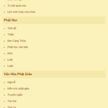
Tu bát quan trai
Lịch sinh hoạt của chùa
Phật Học
Tịnh độ
Thiền
Kim Cang Thừa
Phật học căn bản
Kinh
Luật
Luận
Văn Hóa Phật Giáo
Nghi lễ
Kiến trúc phật giáo
Truyện ngắn
Tùy bút
Thơ ca