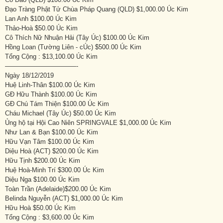
Đạo Tràng Phật Tử Chùa Pháp Quang (QLD) $1,000.00 Úc Kim
Lan Anh $100.00 Úc Kim
Thảo-Hoà $50.00 Úc Kim
Cô Thích Nữ Nhuận Hải (Tây Úc) $100.00 Úc Kim
Hồng Loan (Tường Liên - cÚc) $500.00 Úc Kim
Tổng Cộng : $13,100.00 Úc Kim
———————————-
Ngày 18/12/2019
Huệ Linh-Thân $100.00 Úc Kim
GĐ Hữu Thành $100.00 Úc Kim
GĐ Chú Tám Thiện $100.00 Úc Kim
Cháu Michael (Tây Úc) $50.00 Úc Kim
Ủng hộ tại Hội Cao Niên SPRINGVALE $1,000.00 Úc Kim
Như Lan & Bạn $100.00 Úc Kim
Hữu Vạn Tâm $100.00 Úc Kim
Diệu Hoà (ACT) $200.00 Úc Kim
Hữu Tịnh $200.00 Úc Kim
Huệ Hoà-Minh Trí $300.00 Úc Kim
Diệu Nga $100.00 Úc Kim
Toàn Trần (Adelaide)$200.00 Úc Kim
Belinda Nguyễn (ACT) $1,000.00 Úc Kim
Hữu Hoà $50.00 Úc Kim
Tổng Cộng : $3,600.00 Úc Kim