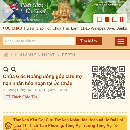
 ÚC CHÂU
Trụ sở Giáo Hội: Chùa Trúc Lâm, 11-15 Winspear Ave, Bankstown
›
›
HÌNH ẢNH SINH HOẠT
PERTH
Chùa Giác Hoàng đóng góp cứu trợ
nạn nhân hỏa hoạn tại Úc Châu
26 Tháng Giêng 2020
4:56 CH
(Xem: 13122)
TT Thích Giác Tín
Thư Ngỏ Kêu Gọi Cứu Trợ Nạn Nhân Hỏa Hoạn tại Úc Đại Lợi
(của TT Thích Tâm Phương, Tổng Vụ Trưởng Tổng Vụ Từ