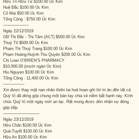
Hữu Trí-Hữu Từ $100.00 Úc Kim
Huệ Đắc $100.00 Úc Kim
Cô Mai $50.00 Úc Kim
Tổng Cộng : $750.00 Úc Kim
——————-
Ngày 22/12/2019
GĐ Thị Đắc - Thị Tâm (ACT) $500.00 Úc Kim
Thuý Tô $500.00 Úc Kim
Phạm Thị Thuỳ Trang $100.00 Úc Kim
Phạm Hoàng-Huỳnh Thu Quyên $200.00 Úc Kim
Chị Loan O’BRIEN’S PHARMACY
$10,000,00 (mười ngàn Úc Kim)
Hiu Nguyen $100.00 Úc Kim
Tổng Cộng : 11,400.00 Úc Kim
—————-
Xin được thay mặt nạn nhân thiên tai hoả hoạn gởi lời tri ân đến tất cả
Quý Vị đã đóng góp chung một bàn tay chia sẻ niềm bất hạnh này. Kính
chúc Quý Vị một ngày mới an lạc. Rất mong được đón nhận sự đóng
góp tiếp.
—————————
Ngày 23/12/2019
Hữu Chân $100.00 Úc Kim
Quá-Tuyết $100.00 Úc Kim
Hữu An $100.00 Úc Kim