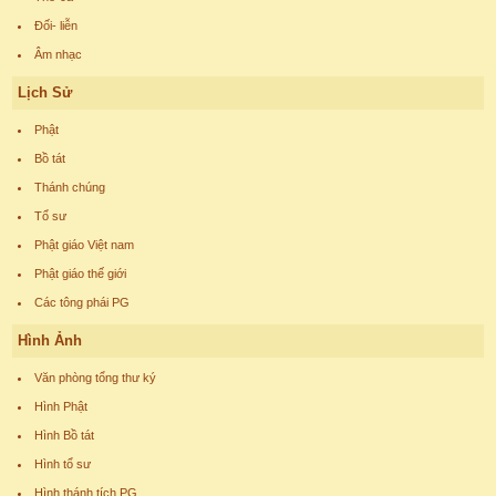
Đối- liễn
Âm nhạc
Lịch Sử
Phật
Bồ tát
Thánh chúng
Tổ sư
Phật giáo Việt nam
Phật giáo thế giới
Các tông phái PG
Hình Ảnh
Văn phòng tổng thư ký
Hình Phật
Hình Bồ tát
Hình tổ sư
Hình thánh tích PG