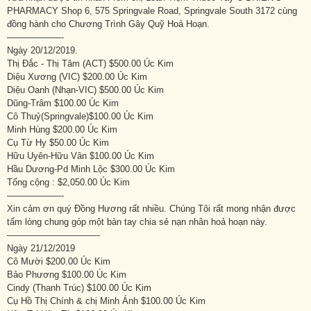
PHARMACY Shop 6, 575 Springvale Road, Springvale South 3172 cùng
đồng hành cho Chương Trình Gây Quỹ Hoả Hoạn.
——————-
Ngày 20/12/2019.
Thị Đắc - Thị Tâm (ACT) $500.00 Úc Kim
Diệu Xương (VIC) $200.00 Úc Kim
Diệu Oanh (Nhạn-VIC) $500.00 Úc Kim
Dũng-Trâm $100.00 Úc Kim
Cô Thuỷ(Springvale)$100.00 Úc Kim
Minh Hùng $200.00 Úc Kim
Cụ Từ Hy $50.00 Úc Kim
Hữu Uyên-Hữu Vân $100.00 Úc Kim
Hầu Dương-Pd Minh Lộc $300.00 Úc Kim
Tổng cộng : $2,050.00 Úc Kim
——————-
Xin cảm ơn quý Đồng Hương rất nhiều. Chúng Tôi rất mong nhận được
tấm lòng chung góp một bàn tay chia sẻ nạn nhân hoả hoạn này.
——————————-
Ngày 21/12/2019
Cô Mười $200.00 Úc Kim
Bảo Phương $100.00 Úc Kim
Cindy (Thanh Trúc) $100.00 Úc Kim
Cụ Hồ Thị Chính & chị Minh Ánh $100.00 Úc Kim