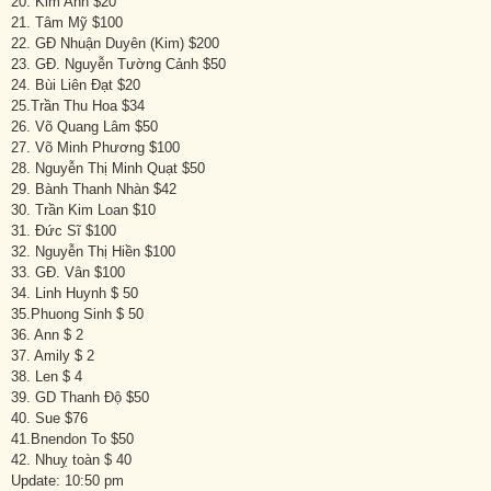
20. Kim Anh $20
21. Tâm Mỹ $100
22. GĐ Nhuận Duyên (Kim) $200
23. GĐ. Nguyễn Tường Cảnh $50
24. Bùi Liên Đạt $20
25.Trần Thu Hoa $34
26. Võ Quang Lâm $50
27. Võ Minh Phương $100
28. Nguyễn Thị Minh Quạt $50
29. Bành Thanh Nhàn $42
30. Trần Kim Loan $10
31. Đức Sĩ $100
32. Nguyễn Thị Hiền $100
33. GĐ. Vân $100
34. Linh Huynh $ 50
35.Phuong Sinh $ 50
36. Ann $ 2
37. Amily $ 2
38. Len $ 4
39. GD Thanh Độ $50
40. Sue $76
41.Bnendon To $50
42. Nhuỵ toàn $ 40
Update: 10:50 pm