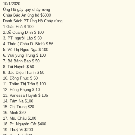
10/1/2020
Ủng Hộ gây quỷ cháy rừng
Chùa Báo Ân ủng hộ $5000
Danh Sách PT Ủng Hộ Cháy rừng.
1.Giác Hoá $ 100
2.Đỗ Quang Định $ 100
3. PT. người Lào $ 50
4. Thảo ( Cháu D. Bình) $ 56
5. Võ Thị Ngọc Nga $ 100
6. Wai yung Trung $ 100
7. Bé Bánh Bao $ 50
8. Tài Huỳnh $ 50
9. Bác Diệu Thanh $ 50
10. Đồng Phúc $ 50
11. Thấm Thị Trần $ 100
12. Hồng Phụng $ 10
13. Vanessa Huynh $ 106
14. Tâm Na $100
15. Chị Trung $20
16. Minh $20
17. Ms. Châu $100
18. Pt. Nguyên Cát $400
19. Thuý Vi $200