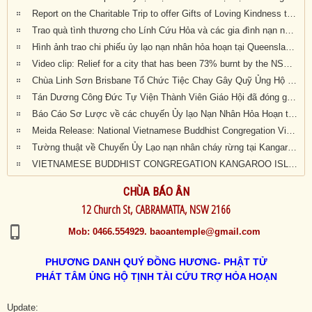
Report on the Charitable Trip to offer Gifts of Loving Kindness to Bushfire Survivors in Victoria, New South Wales and Queensland
Trao quà tình thương cho Lính Cứu Hỏa và các gia đình nạn nhân hỏa hoạn tại Wandandian, New South Wales ngày 12/2/2020
Hình ảnh trao chi phiếu ủy lạo nạn nhân hỏa hoạn tại Queensland đợt 2
Video clip: Relief for a city that has been 73% burnt by the NSW bushfires | Vietnamese Buddhists in Australia
Chùa Linh Sơn Brisbane Tổ Chức Tiệc Chay Gây Quỹ Ủng Hộ Nạn Nhân Hỏa Hoạn Úc Châu (tối Thứ Bảy 15/2/2020)
Tán Dương Công Đức Tự Viện Thành Viên Giáo Hội đã đóng góp tịnh tài giúp đỡ nạn nhân hỏa hoạn tại Úc Châu
Báo Cáo Sơ Lược về các chuyến Ủy lạo Nạn Nhân Hỏa Hoạn tại Úc Châu đầu năm 2020
Meida Release: National Vietnamese Buddhist Congregation Visit KI to give $55,500 to Local Auto Repair Project
Tường thuật về Chuyến Ủy Lạo nạn nhân cháy rừng tại Kangaroo Island, Nam Úc (ngày 24/2/2020)
VIETNAMESE BUDDHIST CONGREGATION KANGAROO ISLAND VISIT
CHÙA BÁO ÂN
12 Church St, CABRAMATTA, NSW 2166
Mob: 0466.554929. baoantemple@gmail.com
PHƯƠNG DANH QUÝ ĐỒNG HƯƠNG- PHẬT TỬ
PHÁT TÂM ỦNG HỘ TỊNH TÀI CỨU TRỢ HỎA HOẠN
Update: