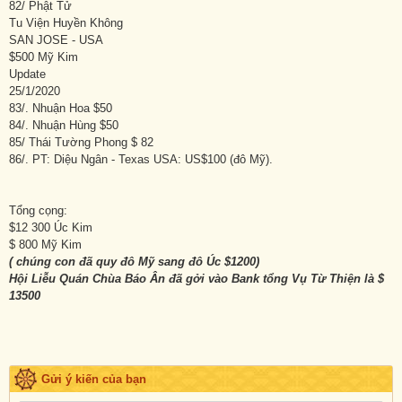
82/ Phật Tử
Tu Viện Huyền Không
SAN JOSE - USA
$500 Mỹ Kim
Update
25/1/2020
83/. Nhuận Hoa $50
84/. Nhuận Hùng $50
85/ Thái Tường Phong $ 82
86/. PT: Diệu Ngân - Texas USA: US$100 (đô Mỹ).
Tổng cọng:
$12 300 Úc Kim
$ 800 Mỹ Kim
( chúng con đã quy đô Mỹ sang đô Úc $1200)
Hội Liễu Quán Chùa Báo Ân đã gởi vào Bank tổng Vụ Từ Thiện là $
13500
Gửi ý kiến của bạn