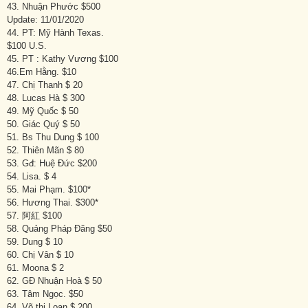
43. Nhuận Phước $500
Update: 11/01/2020
44. PT: Mỹ Hành Texas.
$100 U.S.
45. PT : Kathy Vương $100
46.Em Hằng. $10
47. Chị Thanh $ 20
48. Lucas Hà $ 300
49. Mỹ Quốc $ 50
50. Giác Quý $ 50
51. Bs Thu Dung $ 100
52. Thiên Mãn $ 80
53. Gđ: Huệ Đức $200
54. Lisa. $ 4
55. Mai Phạm. $100*
56. Hương Thai. $300*
57. 阿紅 $100
58. Quảng Pháp Đăng $50
59. Dung $ 10
60. Chị Vân $ 10
61. Moona $ 2
62. GĐ Nhuận Hoà $ 50
63. Tâm Ngọc. $50
64. Võ thị Loan $ 200