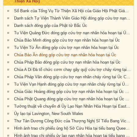
Thiện Xã Hội)
Sổ Bank của Tổng Vụ Từ Thiện Xã Hội của Giáo Hội Phật Giáo Việt Nam Thống Nhất Hải Ngoại tại Úc Đại Lợi- Tân Tây Lan
Danh sách Tự Viện Thành Viên Giáo Hội đóng góp cứu trợ nạn nhân hỏa hoạn tại Úc
Danh sách đóng góp của Phật tử Bắc Úc
Tu Viện Quảng Đức đóng góp cứu trợ nạn nhân hỏa hoạn tại Úc Châu
Chùa Bảo Minh đóng góp cứu trợ nạn nhân hỏa hoạn tại Úc
Tu Viện Từ Ân đóng góp cứu trợ nạn nhân hỏa hoạn tại Úc
Chùa Báo Ân đóng góp cứu trợ nạn nhân hỏa hoạn tại Úc
Chùa Pháp Bảo đóng góp cứu trợ nạn nhân hỏa hoạn tại Úc
Chùa A Di Đà tổ chức cơm chay gây quỹ cứu trợ cháy rừng tại Úc châu (19.01.2020) 19/1/2020
Chùa Pháp Vân đóng góp cứu trợ nạn nhân cháy rừng tại Úc Châu
Tu Viện Vạn Hạnh đóng góp cứu trợ nạn nhân cháy rừng tại Úc Châu
Chùa Giác Hoàng đóng góp cứu trợ nạn nhân hỏa hoạn tại Úc Châu
Chùa Phật Quang đóng góp cứu trợ nạn nhân hỏa hoạn tại Úc Châu
Tường thuật về chuyến đi Ủy Lạo Nạn Nhân Hỏa Hoạn tại East Gippsland, VIC và Lavington, NSW
Ủy lạo tại Lavington, New South Wales
Thư Tán Dương Công Đức của Thượng Nghị Sĩ Tiểu Bang Victoria Tiến Sĩ Kiều Tiến Dũng gởi đến Chư Tôn Đức & Tự Viện thành viên Giáo Hội trong công cuộc đóng góp ủy lạo nạn nhân hỏa hoạn tại Úc Châu (Appreciation letters from Dr Kieu Tien Dung, State Member for South-Eastern Metropolitan Region, Victoria, Australia)
Hình ảnh trao chi phiếu ủng hộ Sở Cứu Hỏa tại tiểu bang Queensland, Úc Châu
Hình ảnh trao chi phiếu ủy lạo nạn nhân hỏa hoạn tại tiểu bang New South Wales (đợt 2)