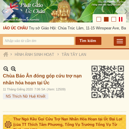
GIÁO ÚC CHÂU
Trụ sở Giáo Hội: Chùa Trúc Lâm, 11-15 Winspear Ave, Bank
›
›
HÌNH ẢNH SINH HOẠT
TÂN TÂY LAN
Chùa Báo Ân đóng góp cứu trợ nạn
nhân hỏa hoạn tại Úc
11 Tháng Giêng 2020
7:06 SA
(Xem: 12509)
NS Thích Nữ Huệ Khiết
Thư Ngỏ Kêu Gọi Cứu Trợ Nạn Nhân Hỏa Hoạn tại Úc Đại Lợi
(của TT Thích Tâm Phương, Tổng Vụ Trưởng Tổng Vụ Từ