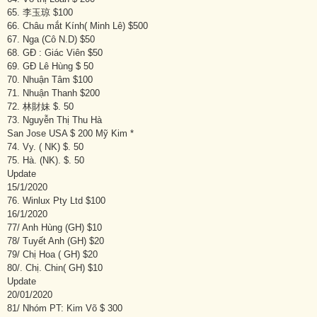
65. 李玉琼 $100
66. Châu mắt Kính( Minh Lê) $500
67. Nga (Cô N.D) $50
68. GĐ : Giác Viên $50
69. GĐ Lê Hùng $ 50
70. Nhuận Tâm $100
71. Nhuận Thanh $200
72. 林財妹 $. 50
73. Nguyễn Thị Thu Hà
San Jose USA $ 200 Mỹ Kim *
74. Vy. ( NK) $. 50
75. Hà. (NK). $. 50
Update
15/1/2020
76. Winlux Pty Ltd $100
16/1/2020
77/ Anh Hùng (GH) $10
78/ Tuyết Anh (GH) $20
79/ Chị Hoa ( GH) $20
80/. Chị. Chin( GH) $10
Update
20/01/2020
81/ Nhóm PT: Kim Võ $ 300