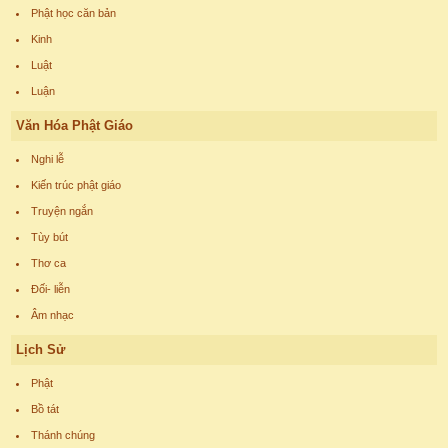
Phật học căn bản
Kinh
Luật
Luận
Văn Hóa Phật Giáo
Nghi lễ
Kiến trúc phật giáo
Truyện ngắn
Tùy bút
Thơ ca
Đối- liễn
Âm nhạc
Lịch Sử
Phật
Bồ tát
Thánh chúng