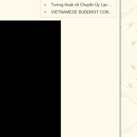
Tường thuật về Chuyến Ủy Lạo nạn nhân cháy rừng tại Kangaroo Island, Nam Úc (ngày 24/2/2020)
VIETNAMESE BUDDHIST CONGREGATION KANGAROO ISLAND VISIT