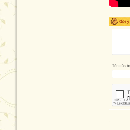
Gửi ý
Tên của b