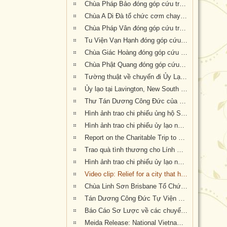
Chùa Pháp Bảo đóng góp cứu trợ nạn nhân hỏa hoạn tại Úc
Chùa A Di Đà tổ chức cơm chay gây quỹ cứu trợ cháy rừng tại Úc châu (19.01.2020) 19/1/2020
Chùa Pháp Vân đóng góp cứu trợ nạn nhân cháy rừng tại Úc Châu
Tu Viện Vạn Hạnh đóng góp cứu trợ nạn nhân cháy rừng tại Úc Châu
Chùa Giác Hoàng đóng góp cứu trợ nạn nhân hỏa hoạn tại Úc Châu
Chùa Phật Quang đóng góp cứu trợ nạn nhân hỏa hoạn tại Úc Châu
Tường thuật về chuyến đi Ủy Lạo Nạn Nhân Hỏa Hoạn tại East Gippsland, VIC và Lavington, NSW
Ủy lạo tại Lavington, New South Wales
Thư Tán Dương Công Đức của Thượng Nghị Sĩ Tiểu Bang Victoria Tiến Sĩ Kiều Tiến Dũng gởi đến Chư Tôn Đức & Tự Viện thành viên Giáo Hội trong công cuộc đóng góp ủy lạo nạn nhân hỏa hoạn tại Úc Châu (Appreciation letters from Dr Kieu Tien Dung, State Member for South-Eastern Metropolitan Region, Victoria, Australia)
Hình ảnh trao chi phiếu ủng hộ Sở Cứu Hỏa tại tiểu bang Queensland, Úc Châu
Hình ảnh trao chi phiếu ủy lạo nạn nhân hỏa hoạn tại tiểu bang New South Wales (đợt 2)
Report on the Charitable Trip to offer Gifts of Loving Kindness to Bushfire Survivors in Victoria, New South Wales and Queensland
Trao quà tình thương cho Lính Cứu Hỏa và các gia đình nạn nhân hỏa hoạn tại Wandandian, New South Wales ngày 12/2/2020
Hình ảnh trao chi phiếu ủy lạo nạn nhân hỏa hoạn tại Queensland đợt 2
Video clip: Relief for a city that has been 73% burnt by the NSW bushfires | Vietnamese Buddhists in Australia
Chùa Linh Sơn Brisbane Tổ Chức Tiệc Chay Gây Quỹ Ủng Hộ Nạn Nhân Hỏa Hoạn Úc Châu (tối Thứ Bảy 15/2/2020)
Tán Dương Công Đức Tự Viện Thành Viên Giáo Hội đã đóng góp tịnh tài giúp đỡ nạn nhân hỏa hoạn tại Úc Châu
Báo Cáo Sơ Lược về các chuyến Ủy lạo Nạn Nhân Hỏa Hoạn tại Úc Châu đầu năm 2020
Meida Release: National Vietnamese Buddhist Congregation Visit KI to give $55,500 to Local Auto Repair Project