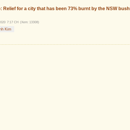
p: Relief for a city that has been 73% burnt by the NSW bush
2020
7:17 CH
(Xem: 13308)
nh Kim