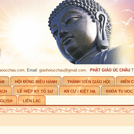
chau.com
. Email:
giaohoiucchau@gmail.com
.
PHẬT GIÁO ÚC CHÂU
Trụ sở
ẨM
HỘI ĐỒNG ĐIỀU HÀNH
THÀNH VIÊN GIÁO HỘI
HIẾN 
ẠCH
LỄ HIỆP KỴ TỔ SƯ
AN CƯ / KIẾT HẠ
KHÓA TU HỌC
GLISH
LIÊN LẠC