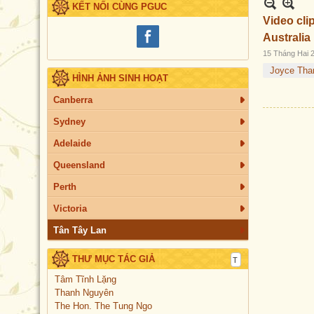
KẾT NỐI CÙNG PGUC
Video cli
Australia
15 Tháng Hai 
Joyce Tha
HÌNH ẢNH SINH HOẠT
Canberra
Sydney
Adelaide
Queensland
Perth
Victoria
Tân Tây Lan
THƯ MỤC TÁC GIẢ
Tâm Tĩnh Lặng
Thanh Nguyên
The Hon. The Tung Ngo