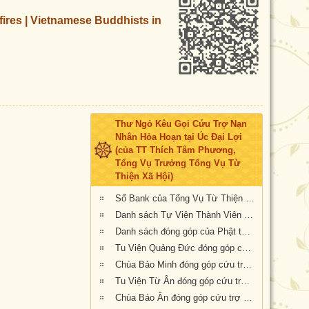
fires | Vietnamese Buddhists in
Thư Ngỏ Kêu Gọi Cứu Trợ Nạn
Nhân Hỏa Hoạn tại Úc Đại Lợi
(của TT Thích Tâm Phương,
Tổng Vụ Trưởng Tổng Vụ Từ
Thiện Xã Hội)
Sổ Bank của Tổng Vụ Từ Thiện Xã Hội của Giáo Hội Phật Giáo Việt Nam Thống Nhất Hải Ngoại tại Úc Đại Lợi- Tân Tây Lan
Danh sách Tự Viện Thành Viên Giáo Hội đóng góp cứu trợ nạn nhân hỏa hoạn tại Úc
Danh sách đóng góp của Phật tử Bắc Úc
Tu Viện Quảng Đức đóng góp cứu trợ nạn nhân hỏa hoạn tại Úc Châu
Chùa Bảo Minh đóng góp cứu trợ nạn nhân hỏa hoạn tại Úc
Tu Viện Từ Ân đóng góp cứu trợ nạn nhân hỏa hoạn tại Úc
Chùa Báo Ân đóng góp cứu trợ nạn nhân hỏa hoạn tại Úc