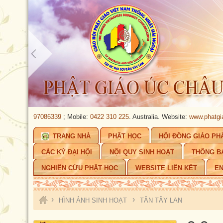
61.02. 97086339
; Mobile:
0422 310 225
. Australia.
Website:
www.phatgiaouc
TRANG NHÀ
PHẬT HỌC
HỘI ĐỒNG GIÁO PH
CÁC KỲ ĐẠI HỘI
NỘI QUY SINH HOẠT
THÔNG B
NGHIÊN CỨU PHẬT HỌC
WEBSITE LIÊN KẾT
EN
›
›
HÌNH ẢNH SINH HOẠT
TÂN TÂY LAN