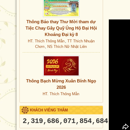
TT Thích Nguyên Tạng
TT Thích Nhuận Chơn
TT Thích Phổ Huân
TT Thích Phổ Hương
Thông Báo thay Thư Mời tham dự
TT Thích Thiện Hiền
Tiệc Chay Gây Quỹ Ủng Hộ Đại Hội
TT Thích Thông Pháp
Khoáng Đại kỳ 8
TT Thích Viên Tịnh
HT. Thích Thông Mẫn
,
TT Thích Nhuận
TT Thích Viên Trí
Chơn
,
NS Thích Nữ Nhật Liên
TT. Thích Hạnh Tri
TT. Thích Thiện Hiền
Thông Bạch Mừng Xuân Bính Ngọ
2026
HT. Thích Thông Mẫn
KHÁCH VIẾNG THĂM
2,319,686,071,854,684,916