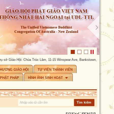
 Giáo Hội: Chùa Trúc Lâm, 11-15 Winspear Ave, Bankstown, NSW 2200. Tel:
CHƯƠNG GIÁO HỘI
TỰ VIỆN THÀNH VIÊN
 PHẬT PHÁP
HÌNH ẢNH SINH HOẠT