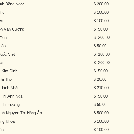
nh Đồng Ngọc
$ 200.00
hú
$ 100.00
Ân
$ 100.00
n Văn Cường
$ 50.00
Yến
$ 200.00
hảo
$ 50.00
ốc Việt
$ 100.00
ao
$ 200.00
 Kim Định
$ 50.00
hị Tho
$ 20.00
hinh Nhân
$ 210.00
Thị Ánh Nga
$ 50.00
Thị Hương
$ 50.00
nh Nguyễn Thị Hồng Ân
$ 500.00
ng Khoa
$ 100.00
ên
$ 100.00