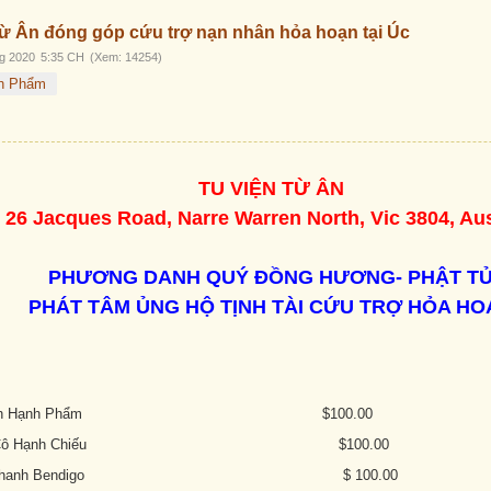
ừ Ân đóng góp cứu trợ nạn nhân hỏa hoạn tại Úc
g 2020
5:35 CH
(Xem: 14254)
h Phẩm
TU VIỆN TỪ ÂN
26 Jacques Road, Narre Warren North, Vic 3804, Aus
PHƯƠNG DANH QUÝ ĐỒNG HƯƠNG- PHẬT T
PHÁT TÂM ỦNG HỘ TỊNH TÀI CỨU TRỢ HỎA HO
 Hạnh Phẩm
$100.00
Hạnh Chiếu
$100.00
nh Bendigo
$ 100.00