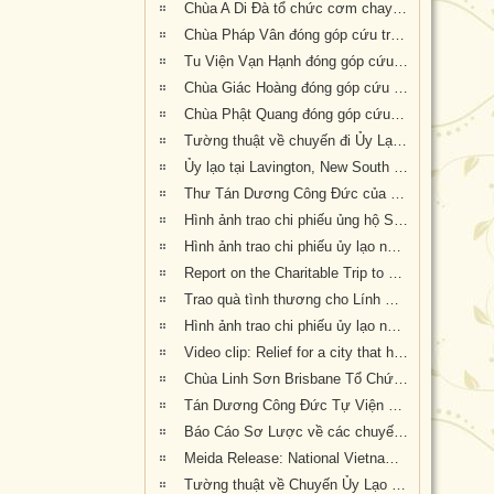
Chùa A Di Đà tổ chức cơm chay gây quỹ cứu trợ cháy rừng tại Úc châu (19.01.2020) 19/1/2020
Chùa Pháp Vân đóng góp cứu trợ nạn nhân cháy rừng tại Úc Châu
Tu Viện Vạn Hạnh đóng góp cứu trợ nạn nhân cháy rừng tại Úc Châu
Chùa Giác Hoàng đóng góp cứu trợ nạn nhân hỏa hoạn tại Úc Châu
Chùa Phật Quang đóng góp cứu trợ nạn nhân hỏa hoạn tại Úc Châu
Tường thuật về chuyến đi Ủy Lạo Nạn Nhân Hỏa Hoạn tại East Gippsland, VIC và Lavington, NSW
Ủy lạo tại Lavington, New South Wales
Thư Tán Dương Công Đức của Thượng Nghị Sĩ Tiểu Bang Victoria Tiến Sĩ Kiều Tiến Dũng gởi đến Chư Tôn Đức & Tự Viện thành viên Giáo Hội trong công cuộc đóng góp ủy lạo nạn nhân hỏa hoạn tại Úc Châu (Appreciation letters from Dr Kieu Tien Dung, State Member for South-Eastern Metropolitan Region, Victoria, Australia)
Hình ảnh trao chi phiếu ủng hộ Sở Cứu Hỏa tại tiểu bang Queensland, Úc Châu
Hình ảnh trao chi phiếu ủy lạo nạn nhân hỏa hoạn tại tiểu bang New South Wales (đợt 2)
Report on the Charitable Trip to offer Gifts of Loving Kindness to Bushfire Survivors in Victoria, New South Wales and Queensland
Trao quà tình thương cho Lính Cứu Hỏa và các gia đình nạn nhân hỏa hoạn tại Wandandian, New South Wales ngày 12/2/2020
Hình ảnh trao chi phiếu ủy lạo nạn nhân hỏa hoạn tại Queensland đợt 2
Video clip: Relief for a city that has been 73% burnt by the NSW bushfires | Vietnamese Buddhists in Australia
Chùa Linh Sơn Brisbane Tổ Chức Tiệc Chay Gây Quỹ Ủng Hộ Nạn Nhân Hỏa Hoạn Úc Châu (tối Thứ Bảy 15/2/2020)
Tán Dương Công Đức Tự Viện Thành Viên Giáo Hội đã đóng góp tịnh tài giúp đỡ nạn nhân hỏa hoạn tại Úc Châu
Báo Cáo Sơ Lược về các chuyến Ủy lạo Nạn Nhân Hỏa Hoạn tại Úc Châu đầu năm 2020
Meida Release: National Vietnamese Buddhist Congregation Visit KI to give $55,500 to Local Auto Repair Project
Tường thuật về Chuyến Ủy Lạo nạn nhân cháy rừng tại Kangaroo Island, Nam Úc (ngày 24/2/2020)