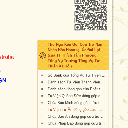
Thư Ngỏ Kêu Gọi Cứu Trợ Nạn
Nhân Hỏa Hoạn tại Úc Đại Lợi
(của TT Thích Tâm Phương,
tralia
Tổng Vụ Trưởng Tổng Vụ Từ
Thiện Xã Hội)
Ử
Sổ Bank của Tổng Vụ Từ Thiện Xã Hội của Giáo Hội Phật Giáo Việt Nam Thống Nhất Hải Ngoại tại Úc Đại Lợi- Tân Tây Lan
ẠN
Danh sách Tự Viện Thành Viên Giáo Hội đóng góp cứu trợ nạn nhân hỏa hoạn tại Úc
Danh sách đóng góp của Phật tử Bắc Úc
Tu Viện Quảng Đức đóng góp cứu trợ nạn nhân hỏa hoạn tại Úc Châu
Chùa Bảo Minh đóng góp cứu trợ nạn nhân hỏa hoạn tại Úc
Tu Viện Từ Ân đóng góp cứu trợ nạn nhân hỏa hoạn tại Úc
Chùa Báo Ân đóng góp cứu trợ nạn nhân hỏa hoạn tại Úc
Chùa Pháp Bảo đóng góp cứu trợ nạn nhân hỏa hoạn tại Úc