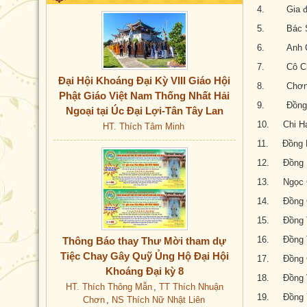
4. Gia đình
5. Bác S
6. Anh C
7. Cô Ch
Đại Hội Khoáng Đại Kỳ VIII Giáo Hội
8. Chơn 
Phật Giáo Việt Nam Thống Nhất Hải
9. Đồng 
Ngoại tại Úc Đại Lợi-Tân Tây Lan
10. Chi Ha
HT. Thích Tâm Minh
11. Đồng 
12. Đồng 
13. Ngọc 
14. Đồng 
15. Đồng 
16. Đồng 
Thông Báo thay Thư Mời tham dự
Tiệc Chay Gây Quỹ Ủng Hộ Đại Hội
17. Đồng 
Khoáng Đại kỳ 8
18. Đồng Vy
HT. Thích Thông Mẫn
,
TT Thích Nhuận
19. Đồng 
Chơn
,
NS Thích Nữ Nhật Liên