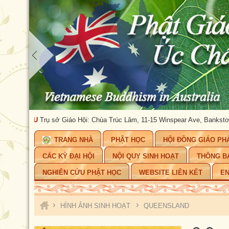
 CHÂU
Trụ sở Giáo Hội: Chùa Trúc Lâm, 11-15 Winspear Ave, Bankstown, NS
TRANG NHÀ
PHẬT HỌC
HỘI ĐỒNG GIÁO PH
CÁC KỲ ĐẠI HỘI
NỘI QUY SINH HOẠT
THÔNG B
NGHIÊN CỨU PHẬT HỌC
WEBSITE LIÊN KẾT
EN
›
›
HÌNH ẢNH SINH HOẠT
QUEENSLAND