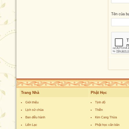
Tên của b
Trang Nhà
Phật Học
Giới thiệu
Tịnh độ
Lịch sử chùa
Thiền
Ban điều hành
Kim Cang Thừa
Liên Lạc
Phật học căn bản