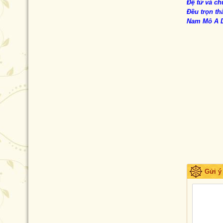
Đệ tử và c
Đều trọn th
Nam Mô A D
Gửi ý