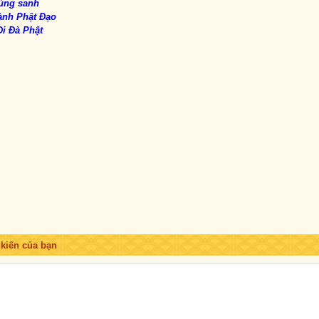
húng sanh
ành Phật Đạo
i Đà Phật
 kiến của bạn