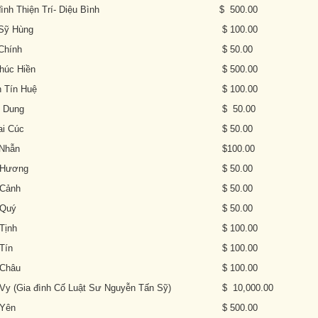
 Thiện Trí- Diệu Bình
$ 500.00
ỹ Hùng
$ 100.00
hính
$ 50.00
úc Hiền
$ 500.00
Tín Huệ
$ 100.00
Dung
$ 50.00
i Cúc
$ 50.00
Nhẫn
$100.00
Hương
$ 50.00
Cảnh
$ 50.00
Quý
$ 50.00
Tịnh
$ 100.00
Tín
$ 100.00
Châu
$ 100.00
 (Gia đình Cố Luật Sư Nguyễn Tấn Sỹ)
$ 10,000.00
Yên
$ 500.00