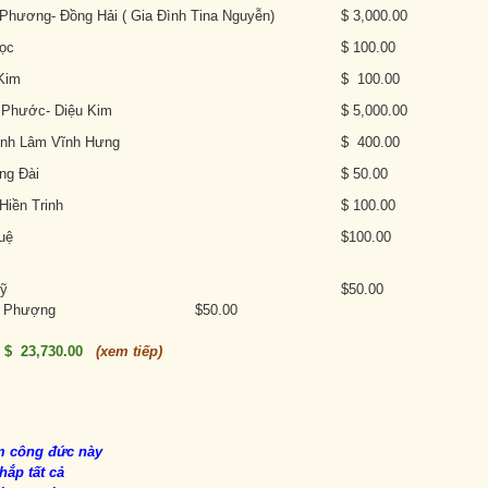
ương- Đồng Hải ( Gia Đình Tina Nguyễn)
$ 3,000.00
ọc
$ 100.00
Kim
$ 100.00
Phước- Diệu Kim
$ 5,000.00
nh Lâm Vĩnh Hưng
$ 400.00
g Đài
$ 50.00
iền Trinh
$ 100.00
uệ
$100.00
ỹ
$50.00
ghĩa Phượng
$50.00
:
$ 23,730.00
(xem tiếp)
 công đức này
ắp tất cả