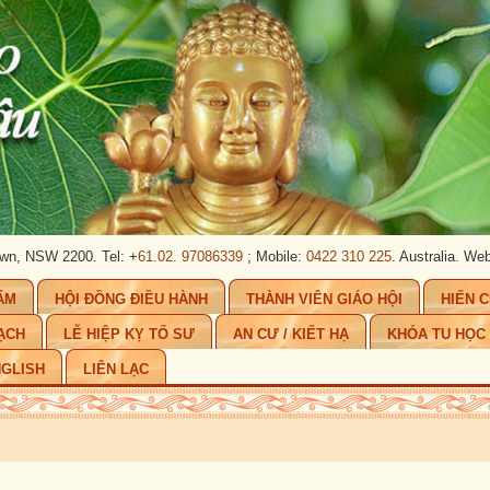
W 2200. Tel: +
61.02. 97086339
; Mobile:
0422 310 225
. Australia.
Website:
w
ẨM
HỘI ĐỒNG ĐIỀU HÀNH
THÀNH VIÊN GIÁO HỘI
HIẾN 
ẠCH
LỄ HIỆP KỴ TỔ SƯ
AN CƯ / KIẾT HẠ
KHÓA TU HỌC
GLISH
LIÊN LẠC