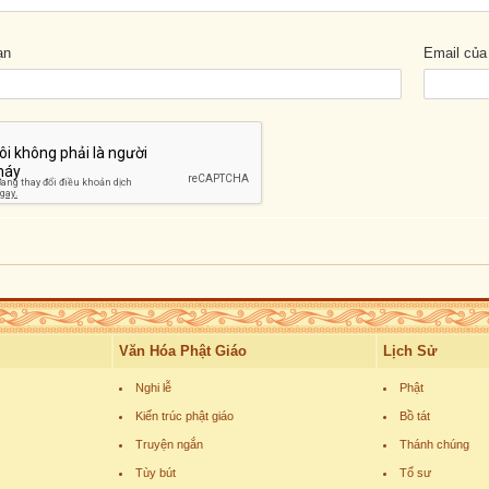
ạn
Email của
Văn Hóa Phật Giáo
Lịch Sử
Nghi lễ
Phật
Kiến trúc phật giáo
Bồ tát
Truyện ngắn
Thánh chúng
Tùy bút
Tổ sư