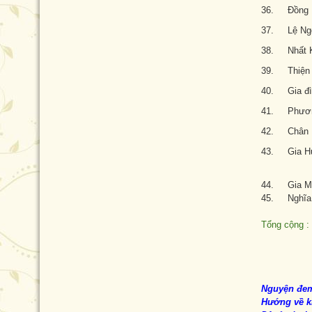
36. Đồng Ph
37. Lệ Ng
38. Nhất 
39. Thiện 
40. Gia đì
41. Phươn
42. Chân H
43. Gia H
44. Gia M
45. N
Tổng cộng 
Nguyện đem
Hướng về kh