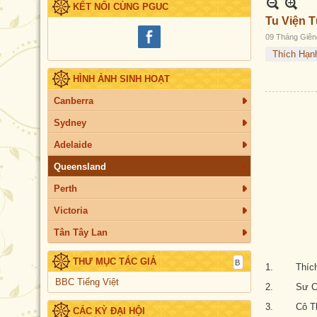
KẾT NỐI CÙNG PGUC
Tu Viện T
09 Tháng Giên
Thích Hạn
HÌNH ẢNH SINH HOẠT
Canberra
Sydney
Adelaide
Queensland
Perth
Victoria
Tân Tây Lan
THƯ MỤC TÁC GIẢ
1. Thích
BBC Tiếng Việt
2. Sư Cô 
3. Cô Tha
CÁC KỲ ĐẠI HỘI