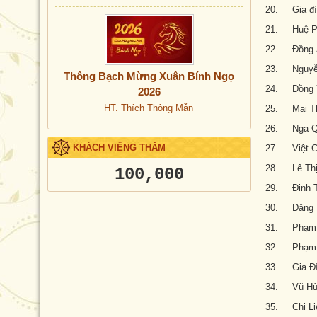
20. Gia đì
21. Huệ P
22. Đồng 
23. Nguyễ
Thông Bạch Mừng Xuân Bính Ngọ
24. Đồng 
2026
HT. Thích Thông Mẫn
25. Mai T
26. Nga Qu
KHÁCH VIẾNG THĂM
27. Việt C
28. Lê Thị
100,000
29. Đinh T
30. Đặng T
31. Phạm 
32. Phạm 
33. Gia Đì
34. Vũ Hù
35. Chị Li