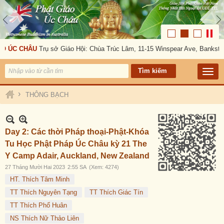
CHÂU
Trụ sở Giáo Hội: Chùa Trúc Lâm, 11-15 Winspear Ave, Bankstown, NSW
›
THÔNG BẠCH
Day 2: Các thời Pháp thoại-Phật-Khóa
Tu Học Phật Pháp Úc Châu kỳ 21 The
Y Camp Adair, Auckland, New Zealand
27 Tháng Mười Hai 2023
2:55 SA
(Xem: 4274)
HT. Thích Tâm Minh
TT Thích Nguyên Tạng
TT Thích Giác Tín
TT Thích Phổ Huân
NS Thích Nữ Thảo Liên