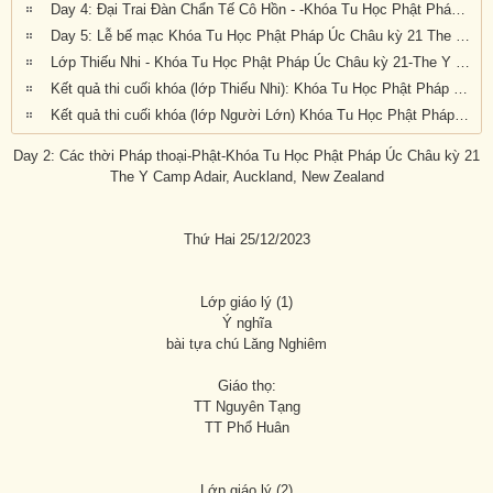
Day 4: Đại Trai Đàn Chẩn Tế Cô Hồn - -Khóa Tu Học Phật Pháp Úc Châu Kỳ 21 tại: Y Camp Adair, Auckland, New Zealand (từ ngày 24 đến 28/12/2023)
Day 5: Lễ bế mạc Khóa Tu Học Phật Pháp Úc Châu kỳ 21 The Y Camp Adair, Auckland, New Zealand
Lớp Thiếu Nhi - Khóa Tu Học Phật Pháp Úc Châu kỳ 21-The Y Camp Adair, Auckland, New Zealand
Kết quả thi cuối khóa (lớp Thiếu Nhi): Khóa Tu Học Phật Pháp Úc Châu kỳ 21 tại The Y Camp Adair, Auckland, New Zealand, từ ngày 24 đến 28 tháng 12 năm 2023
Kết quả thi cuối khóa (lớp Người Lớn) Khóa Tu Học Phật Pháp Úc Châu kỳ 21 tại The Y Camp Adair, Auckland, New Zealand, từ ngày 24 đến 28 tháng 12 năm 2023
Day 2: Các thời Pháp thoại-Phật-Khóa Tu Học Phật Pháp Úc Châu kỳ 21
The Y Camp Adair, Auckland, New Zealand
Thứ Hai 25/12/2023
Lớp giáo lý (1)
Ý nghĩa
bài tựa chú Lăng Nghiêm
Giáo thọ:
TT Nguyên Tạng
TT Phổ Huân
Lớp giáo lý (2)