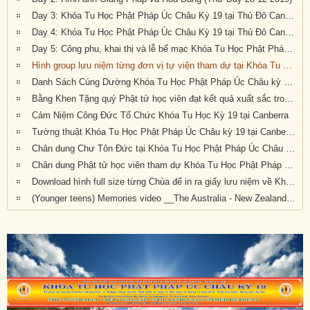
Day 3: Khóa Tu Học Phật Pháp Úc Châu Kỳ 19 tại Thủ Đô Canberra
Day 4: Khóa Tu Học Phật Pháp Úc Châu Kỳ 19 tại Thủ Đô Canberra
Day 5: Công phu, khai thị và lễ bế mạc Khóa Tu Học Phật Pháp Úc Châu kỳ 19 tại Canberra (Thứ Ba, 31/12/2019)
Hình group lưu niệm từng đơn vị tự viện tham dự tại Khóa Tu Học Phật Pháp Úc Châu kỳ 19 tại Canberra
Danh Sách Cúng Dường Khóa Tu Học Phật Pháp Úc Châu kỳ 19 (2019) tại Canberra
Bằng Khen Tặng quý Phật tử học viên đạt kết quả xuất sắc trong kỳ thi cuối khóa
Cảm Niệm Công Đức Tổ Chức Khóa Tu Học Kỳ 19 tại Canberra
Tường thuật Khóa Tu Học Phật Pháp Úc Châu kỳ 19 tại Canberra
Chân dung Chư Tôn Đức tại Khóa Tu Học Phật Pháp Úc Châu kỳ 19
Chân dung Phật tử học viên tham dự Khóa Tu Học Phật Pháp Úc Châu kỳ 19 tại Canberra
Download hình full size từng Chùa để in ra giấy lưu niệm về Khóa Tu Học Phật Pháp Úc Châu Kỳ 20 (2019) tại Canberra, Úc Châu
(Younger teens) Memories video __The Australia - New Zealand 19th National Summer Retreat in Canberra (27-31 Dec 2019)