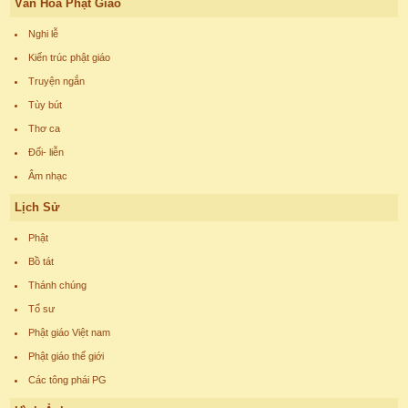
Văn Hóa Phật Giáo
Nghi lễ
Kiến trúc phật giáo
Truyện ngắn
Tùy bút
Thơ ca
Đối- liễn
Âm nhạc
Lịch Sử
Phật
Bồ tát
Thánh chúng
Tổ sư
Phật giáo Việt nam
Phật giáo thế giới
Các tông phái PG