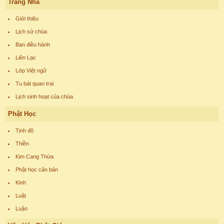
Trang Nhà
Giới thiệu
Lịch sử chùa
Ban điều hành
Liên Lạc
Lớp Việt ngữ
Tu bát quan trai
Lịch sinh hoạt của chùa
Phật Học
Tịnh độ
Thiền
Kim Cang Thừa
Phật học căn bản
Kinh
Luật
Luận