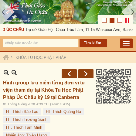
ÚC CHÂU
Trụ sở Giáo Hội: Chùa Trúc Lâm, 11-15 Winspear Ave, Bankstown, 
›
KHÓA TU HỌC PHẬT PHÁP
Hình group lưu niệm từng đơn vị tự
viện tham dự tại Khóa Tu Học Phật
Pháp Úc Châu kỳ 19 tại Canberra
01 Tháng Giêng 2020
4:39 CH
(Xem: 10415)
HT Thích Bảo Lạc
HT Thích Quảng Ba
HT Thích Trường Sanh
HT. Thích Tâm Minh
Nhiếp ảnh: Thiện Hưng