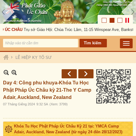
C CHÂU
Trụ sở Giáo Hội: Chùa Trúc Lâm, 11-15 Winspear Ave, Bankstown, 
›
LỄ HIỆP KỴ TỔ SƯ
Day 4: Công phu khuya-Khóa Tu Học
Phật Pháp Úc Châu kỳ 21-The Y Camp
Adair, Auckland, New Zealand
07 Tháng Giêng 2024
9:32 SA
(Xem: 3799)
Khóa Tu Học Phật Pháp Úc Châu Kỳ 21 tại: YMCA Camp
Adair, Auckland, New Zealand (từ ngày 24 đến 28/12/2023)