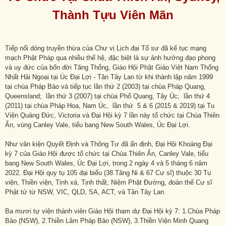
Thành Tựu Viên Mãn
Tiếp nối dòng truyền thừa của Chư vị Lịch đại Tổ sư đã kế tục mạng
mạch Phật Pháp qua nhiều thế hệ, đặc biệt là sự ảnh hưởng đạo phong
và uy đức của bốn đời Tăng Thống, Giáo Hội Phật Giáo Việt Nam Thống
Nhất Hải Ngoại tại Úc Đại Lợi - Tân Tây Lan từ khi thành lập năm 1999
tại chùa Pháp Bảo và tiếp tục lần thứ 2 (2003) tại chùa Pháp Quang,
Queensland; lần thứ 3 (2007) tại chùa Phổ Quang, Tây Úc; lần thứ 4
(2011) tại chùa Pháp Hoa, Nam Úc, lần thứ 5 & 6 (2015 & 2019) tại Tu
Viện Quảng Đức, Victoria và Đại Hội kỳ 7 lần này tổ chức tại Chùa Thiên
Ấn, vùng Canley Vale, tiểu bang New South Wales, Úc Đại Lợi.
Như văn kiện Quyết Định và Thông Tư đã ấn định, Đại Hội Khoáng Đại
kỳ 7 của Giáo Hội được tổ chức tại Chùa Thiên Ấn, Canley Vale, tiểu
bang New South Wales, Úc Đại Lợi, trong 2 ngày 4 và 5 tháng 6 năm
2022. Đại Hội quy tụ 105 đại biểu (38 Tăng Ni & 67 Cư sĩ) thuộc 30 Tu
viện, Thiền viện, Tịnh xá, Tịnh thất, Niệm Phật Đường, đoàn thể Cư sĩ
Phật tử từ NSW, VIC, QLD, SA, ACT, và Tân Tây Lan.
Ba mươi tự viện thành viên Giáo Hội tham dự Đại Hội kỳ 7: 1.Chùa Pháp
Bảo (NSW), 2.Thiền Lâm Pháp Bảo (NSW), 3.Thiền Viện Minh Quang