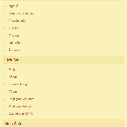
Nghi lễ
Kiến trúc phật giáo
Truyện ngắn
Tùy bút
Thơ ca
Đối- liễn
Âm nhạc
Lịch Sử
Phật
Bồ tát
Thánh chúng
Tổ sư
Phật giáo Việt nam
Phật giáo thế giới
Các tông phái PG
Hình Ảnh