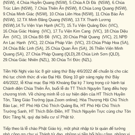
(NSW), 4.Chùa Huyền Quang (NSW), 5.Chùa A Di Đà (NSW), 6.Chùa
Trúc Lâm (NSW), 7.Chùa Thiên Ấn (NSW), 8.Chùa Long Quang (NSW),
9.Chùa Minh Giác (NSW), 10.Chùa Liên Hoa (NSW), 11.Chùa Báo Ân
(NSW), 12.TX Minh Đăng Quang (NSW), 13.TX Thanh Lương
(NSW),14.Tu Viện Vạn Hạnh (ACT), 15.Tu Viện Quảng Đức (VIC),
16.Chùa Giác Hoàng (VIC), 17.Tu Viện Kim Cang (VIC), 18.Chùa Diệu
Âm (VIC), 19.Chùa Bồ Đề (VIC), 20.Chùa Phật Quang (VIC), 21.NPĐ
An Lạc Hạnh (VIC), 22.Chùa Pháp Vân (VIC), 23.Chùa Pháp Hoa (SA),
24.Chùa Bắc Linh (SA), 25.Chùa Quan Âm (SA), 26.Thiền Viện Minh
Quang (SA), 27.Chùa Pháp Quang (QLD),28.Chùa Linh Sơn (QLD),
29.Chùa Giác Nhiên (NZL), 30.Chùa Trí Đức (NZL).
Tiền Hội Nghị vào lúc 8 giờ sáng thứ Bảy 4/6/2022 để chuẩn bị cho các
thủ tục chính thức đi vào Đại Hội. Đúng 10 giờ sáng ngày thứ Bảy
4/6/2022, lễ Khai mạc Đại Hội Khoáng Đại kỳ 7 long trọng cử hành tại
Chánh điện Chùa Thiên Ấn, buổi lễ do TT Thích Nguyên Tạng điều hợp
chương trình. Về chứng minh lễ có sự hiện diện của HT Thích Huyền
Tôn, Tăng Giáo Trưởng (qua Zoom online); Hòa Thượng Hội Chủ Thích
Bảo Lạc, HT Phó Hội Chủ Thích Quảng Ba, HT Phó Hội Chủ Thích
Trường Sanh, HT Thích Bổn Điền, HT Thích Nguyên Trực cùng chư Tôn
Đức Tăng Ni, quý đại biểu cư sĩ Phật tử.
Tiếp theo là lễ chào Phật Giáo kỳ, một phút nhập từ bi quán để tưởng
nhớ công ơn chư vị Thánh tử đạo, những vị tiền bối hữu công, những vị