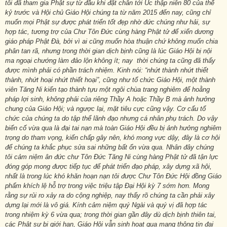
tôi đã tham gia Phật sự từ đầu khi đặt chân tới Úc thập niên 80 của thế
kỷ trước và Hội chủ Giáo Hội chúng ta từ năm 2015 đến nay, cũng chỉ
muốn mọi Phật sự được phát triển tốt đẹp nhờ đức chúng như hải, sự
hợp tác, tương trợ của Chư Tôn Đức cùng hàng Phật tử để xiển dương
giáo pháp Phật Đà, bởi vì ai cũng muốn hòa thuận chứ không muốn chia
phân tan rã, nhưng trong thời gian dịch bịnh cũng là lúc Giáo Hội bị nội
ma ngoại chướng làm đảo lộn không ít; nay thời chúng ta cũng đã thấy
được mình phải có phần trách nhiệm. Kinh nói: “nhứt thành nhứt thiết
thành, nhứt hoại nhứt thiết hoại”, cũng như tổ chức Giáo Hội, một thành
viên Tăng Ni kiến tạo thành tựu một ngôi chùa trang nghiêm để hoằng
pháp lợi sinh, không phải của riêng Thầy A hoặc Thầy B mà ảnh hưởng
chung của Giáo Hội; và ngược lại, mặt tiêu cực cũng vậy. Cơ cấu tổ
chức của chúng ta do tập thể lãnh đạo nhưng cá nhân phụ trách. Do vậy
biến cố vừa qua là đại tai nạn mà toàn Giáo Hội đều bị ảnh hưởng nghiêm
trọng do tham vọng, kiến chấp gây nên, khó mong vực dậy, đây là cơ hội
để chúng ta khắc phục sửa sai những bất ổn vừa qua. Nhân đây chúng
tôi cảm niệm ân đức chư Tôn Đức Tăng Ni cùng hàng Phật tử đã tận lực
đóng góp mong được tiếp tục để phát triển đạo pháp, xây dựng xã hội,
nhất là trong lúc khó khăn hoạn nạn tôi được Chư Tôn Đức Hội đồng Giáo
phẩm khích lệ hỗ trợ trong việc triệu tập Đại Hội kỳ 7 sớm hơn. Mong
rằng sự rủi ro xảy ra do cộng nghiệp, nay thấy rõ chúng ta cần phải xây
dựng lại mới là vô giá. Kính cảm niệm quý Ngài và quý vị đã hợp tác
trong nhiệm kỳ 6 vừa qua; trong thời gian gần đây dù dịch bịnh thiên tai,
các Phật sự bị giới hạn, Giáo Hội vẫn sinh hoạt qua mạng thông tin đại