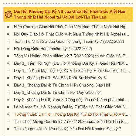
Đại Hội Khoáng Đại Kỳ VII của Giáo Hội Phật Giáo Việt Nam
Thống Nhất Hải Ngoại tại Úc Đại Lợi-Tân Tây Lan
Hiến Chương Giáo Hội Phật Giáo Việt Nam Thống Nhất Hải Ngoại tại Úc Đại Lợi - Tân Tây Lan (nhiệm kỳ 2022-2026)
Nội Quy Giáo Hội Phật Giáo Việt Nam Thống Nhất Hải Ngoại tại Úc Đại Lợi - Tân Tây Lan (nhiệm kỳ 2022-2026)
Toàn Thể Nhân Sự của Giáo Hội trong nhiệm kỳ 7 (2022-2022)
Hội Đồng Điều Hành nhiệm kỳ 7 (2022-2022)
Tổng Vụ Hoằng Pháp nhiệm kỳ 7 (2022-2026) thuộc Giáo Hội Phật Giáo Việt Nam Thống Nhất Hải Ngoại tại Úc Đại Lợi-Tân Tây Lan
Day 1_ Tiền Hội Nghị (Đại Hội Khoáng Đại Kỳ 7, Giáo Hội Phật Giáo Việt Nam Hải Ngoại tại Úc Đại Lợi-Tân Tây Lan)
Day 1_Lễ Khai Mạc Đại Hội Kỳ VII (Giáo Hội Phật Giáo Việt Nam Hải Ngoại tại Úc Đại Lợi-Tân Tây Lan)
Day 1_Khoáng Đại 3: Báo Báo Phật Sự Nhiệm Kỳ 6
Day 1_Khoáng Đại 4: Tu Chính Hiến Chương Giáo Hội
Day 1_Khoáng Đại 5: Tu Chính Nội Quy Giáo Hội
Day 2_Khoáng Đại 6, 7 và 8: Công cử, bầu cử thành phần nhân sự nhiệm kỳ VII (2022-2026)
Lễ bế mạc Đại Hội Khoáng Đại kỳ 7 (Giáo Hội Phật Giáo Việt Nam Thống Nhất Hải Ngoại tại UĐL-TTL)
Tường thuật: Đại Hội Khoáng Đại Kỳ 7 Giáo Hội Phật Giáo Việt Nam Thống Nhất Hải Ngoại Tại Úc Đại Lợi-Tân Tây Lan Tổ Chức Tại Chùa Thiên Ấn, Sydney, Thành Tựu Viên Mãn
Thư Chúc Mừng Đại Hội kỳ 7 (2022-2026) của Giáo Hội Hoa Kỳ, Âu Châu và Canada
Thư kêu gọi gởi tài liệu cho Kỷ Yếu Đại Hội Khoáng Đại kỳ 7