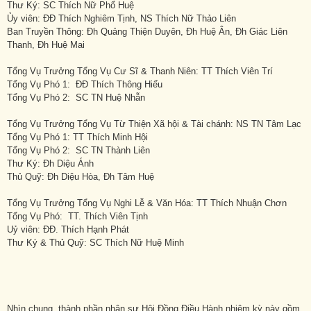
Thư Ký: SC Thích Nữ Phổ Huệ
Ủy viên: ĐĐ Thích Nghiêm Tịnh, NS Thích Nữ Thảo Liên
Ban Truyền Thông: Đh Quảng Thiện Duyên, Đh Huệ Ân, Đh Giác Liên
Thanh, Đh Huệ Mai
Tổng Vụ Trưởng Tổng Vụ Cư Sĩ & Thanh Niên: TT Thích Viên Trí
Tổng Vụ Phó 1: ĐĐ Thích Thông Hiếu
Tổng Vụ Phó 2: SC TN Huệ Nhẫn
Tổng Vụ Trưởng Tổng Vụ Từ Thiện Xã hội & Tài chánh: NS TN Tâm Lạc
Tổng Vụ Phó 1: TT Thích Minh Hội
Tổng Vụ Phó 2: SC TN Thành Liên
Thư Ký: Đh Diệu Ánh
Thủ Quỹ: Đh Diệu Hòa, Đh Tâm Huệ
Tổng Vụ Trưởng Tổng Vụ Nghi Lễ & Văn Hóa: TT Thích Nhuận Chơn
Tổng Vụ Phó: TT. Thích Viên Tịnh
Uỷ viên: ĐĐ. Thích Hạnh Phát
Thư Ký & Thủ Quỹ: SC Thích Nữ Huệ Minh
Nhìn chung, thành phần nhân sự Hội Đồng Điều Hành nhiệm kỳ này gồm