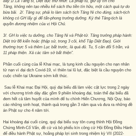
đây:
1/.Là Tăng sĩ, Diệt dục thứ nhứt: Là pháp tu, giữ uy tín cho
Tăng
,
không nên tạo nhiều kế sách thu tiền tín hữu, một cách quá tự do
bừa bãi. 2/. Tăng sự, phải lo làm sách tịch Tăng Ni cho đúng, sách-tịch
không có GH lấy gì để tấn-phong trưởng dưỡng. Ký thẻ Tăng-tịch là
quyền đương nhiệm của vị Hội Chủ.
3/. GH lo việc tu dưỡng, cho Tăng Ni và Phật-tử. Tăng trưởng pháp hành:
Diệt trừ 88 kiến hoặc (thập sử, trong 3 cõi, khổ Tập Diệt Đạo). Giới
thường trực 5 và thêm Lục bất trước, là quá đủ. Tu, 5 căn đối 5 trần, và
11 pháp thiện. Xả các tâm sở bất thiện”.
Phần cuối cùng của lễ Khai mạc, là tụng kinh cầu nguyện cho nạn nhân
tử nạn vì đại dịch Covid-19, vì thiên tai lũ lụt, đặc biệt là cầu nguyện cho
cuộc chiến tại Ukraine sớm kết thúc.
Sau lễ Khai mạc Đại Hội, quý đại biểu đã làm việc cật lực trong 2 ngày
với chương trình dày đặc gồm 9 phiên khoáng đại, toàn thể đại biểu đã
đem hết cả tâm huyết của mình để tu chính Hiến Chương, Nội Quy, báo
cáo những sinh hoạt, thành quả trong gần 3 năm qua và đưa ra những đề
án Phật sự cho 4 năm tới.
Hai khoáng đại cuối cùng, quý đại biểu suy tôn cung thỉnh Hội Đồng
Chứng Minh-Cố Vấn, đề cử và bỏ phiếu kín công cử Hội Đồng Điều Hành
để điều hành Phật sự, hoằng pháp lợi sinh trong nhiệm kỳ VII (2022-