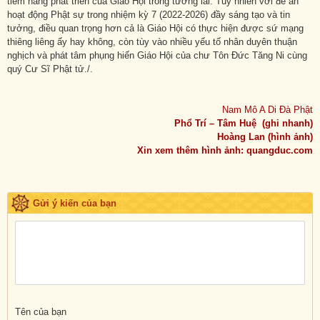
tiềm năng phát triển của Giáo Hội trong tương lai. Tuy nhiên với đề án
hoạt động Phật sự trong nhiệm kỳ 7 (2022-2026) đầy sáng tạo và tin
tưởng, điều quan trọng hơn cả là Giáo Hội có thực hiện được sứ mạng
thiêng liêng ấy hay không, còn tùy vào nhiều yếu tố nhân duyên thuận
nghịch và phát tâm phụng hiến Giáo Hội của chư Tôn Đức Tăng Ni cùng
quý Cư Sĩ Phật tử./.
Nam Mô A Di Đà Phật
Phổ Trí – Tâm Huệ (ghi nhanh)
Hoàng Lan (hình ảnh)
Xin xem thêm hình ảnh: quangduc.com
Gửi ý kiến của bạn
Tên của bạn