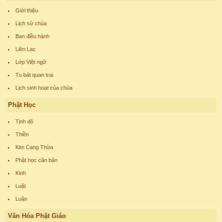
Giới thiệu
Lịch sử chùa
Ban điều hành
Liên Lạc
Lớp Việt ngữ
Tu bát quan trai
Lịch sinh hoạt của chùa
Phật Học
Tịnh độ
Thiền
Kim Cang Thừa
Phật học căn bản
Kinh
Luật
Luận
Văn Hóa Phật Giáo