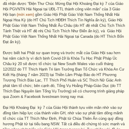
đã nhận được “Điện Thư Chúc Mừng Đại Hội Khoáng Đại kỳ 7 của Giáo
Hội PGVNTN Hải Ngoại tại UĐL-TTL thành công viên mãn” của 3 Giáo
Hội bạn
(mời xem)
gồm Giáo Hội Phật Giáo Việt Nam Thống Nhất Hải
Ngoại Hoa Kỳ (do HT Chủ Tịch HĐĐH Thích Tín Nghĩa ấn ký), Giáo Hội
Phật Giáo Việt Nam Thống Nhất Âu Châu (do HT đệ nhất Chủ Tịch Thích
Tánh Thiệt và HT đệ nhị Chủ Tịch Thích Như Điển ấn ký), và Giáo Hội
Phật Giáo Việt Nam Thống Nhất Hải Ngoại tại Canada (do HT Thích Bổn
Đạt ấn ký).
Được biết hai Phật sự quan trọng và trước mắt của Giáo Hội sau hơn
hai năm cách ly vì dịch bịnh Covid-19 là Khóa Tu Học Phật Pháp Úc
Châu kỳ 20 sẽ được tổ chức tại New South Wales vào cuối tháng
12/2022 do TT Thích Hạnh Tri làm Trưởng Ban Tổ Chức và Khóa An Cư
Kiết Hạ (tháng 7 năm 2023) tại Thiền Lâm Pháp Bảo do HT Phương
Trượng Thích Bảo Lạc, TT Thích Phổ Huân và SC Thích Nữ Giác Anh
phát tâm tổ chức; bên cạnh đó, Tổng Vụ Hoằng Pháp-Giáo Dục (do TT
Thích Đạo Nguyên làm Tổng Vụ Trưởng) sẽ có chương trình giảng pháp
qua Zoom & Facebook livestream trong nay mai.
Đại Hội Khoáng Đại kỳ 7 của Giáo Hội thành tựu viên mãn nhờ vào sự
đồng tâm hiệp lực của thành viên GH, nhờ vào sự phát tâm dõng mãnh
tổ chức của TT Thích Như Định, Phật tử Chùa Thiên Ấn cùng quý đồng
hương Phật tử tại tiểu bang NSW. Tất cả điều đó chứng tỏ sức mạnh và