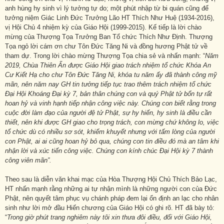
anh hùng hy sinh vì lý tưởng tự do; một phút nhập từ bi quán cũng để
tưởng niệm Giác Linh Đức Trưởng Lão HT Thích Như Huệ (1934-2016),
vị Hội Chủ 4 nhiệm kỳ của Giáo Hội (1999-2015). Kế tiếp là lời chào
mừng của Thượng Tọa Trưởng Ban Tổ chức Thích Như Định. Thượng
Tọa ngỏ lời cám ơn chư Tôn Đức Tăng Ni và đồng hương Phật tử về
tham dự. Trong lời chào mừng Thượng Tọa chia sẻ và nhấn mạnh: “
Năm
2019, Chùa Thiên Ấn được Giáo Hội giao trách nhiệm tổ chức Khóa An
Cư Kiết Hạ cho chư Tôn Đức Tăng Ni, khóa tu năm ấy đã thành công mỹ
mãn
,
nên năm nay GH tin tưởng tiếp tục trao thêm trách nhiệm tổ chức
Đại Hội Khoáng Đại kỳ 7, bản thân chúng con và quý Phật tử bổn tự rất
hoan hỷ và vinh hạnh tiếp nhận công việc này. Chúng con biết rằng trong
cuộc đời làm đạo của người đệ tử Phật, sự hy hiến, hy sinh là điều cần
thiết, nên khi được GH giao cho trọng trách, con mừng chứ không lo, việc
tổ chức dù có nhiều sơ sót, khiếm khuyết nhưng với tấm lòng của người
con Phật, ai ai cũng hoan hỷ bỏ qua, chúng con tin điều đó mà an tâm khi
nhận lời và xúc tiến công việc. Chúng con kính chúc Đại Hội kỳ 7 thành
công viên mãn”.
Theo sau là diễn văn khai mạc của Hòa Thượng Hội Chủ Thích Bảo Lạc,
HT nhấn mạnh rằng những ai tự nhận mình là những người con của Đức
Phật, nên quyết tâm phục vụ chánh pháp đem lại ổn định an lạc cho nhân
sinh như lời mở đầu Hiến chương của Giáo Hội có ghi rõ. HT đã bày tỏ:
“
Trong giờ phút trang nghiêm này tôi xin thưa đôi điều, đối với Giáo Hội,