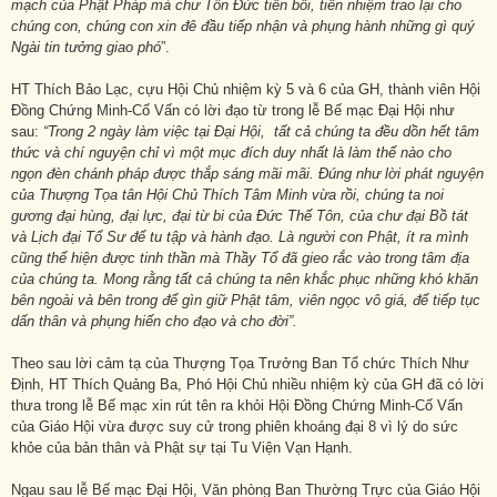
mạch của Phật Pháp mà chư Tôn Đức tiền bối, tiền nhiệm trao lại cho
chúng con, chúng con xin đê đầu tiếp nhận và phụng hành những gì quý
Ngài tin tưởng giao phó
”.
HT Thích Bảo Lạc, cựu Hội Chủ nhiệm kỳ 5 và 6 của GH, thành viên Hội
Đồng Chứng Minh-Cố Vấn có lời đạo từ trong lễ Bế mạc Đại Hội như
sau:
“Trong 2 ngày làm việc tại Đại Hội, tất cả chúng ta đều dồn hết tâm
thức và chí nguyện chỉ vì một mục đích duy nhất là làm thế nào cho
ngọn đèn chánh pháp được thắp sáng mãi mãi. Đúng như lời phát nguyện
của Thượng Tọa tân Hội Chủ Thích Tâm Minh vừa rồi, chúng ta noi
gương đại hùng, đại lực, đại từ bi của Đức Thế Tôn, của chư đại Bồ tát
và Lịch đại Tổ Sư để tu tập và hành đạo. Là người con Phật, ít ra mình
cũng thể hiện được tinh thần mà Thầy Tổ đã gieo rắc vào trong tâm địa
của chúng ta. Mong rằng tất cả chúng ta nên khắc phục những khó khăn
bên ngoài và bên trong để gìn giữ Phật tâm, viên ngọc vô giá, để tiếp tục
dấn thân và phụng hiến cho đạo và cho đời”.
Theo sau lời cảm tạ của Thượng Tọa Trưởng Ban Tổ chức Thích Như
Định, HT Thích Quảng Ba, Phó Hội Chủ nhiều nhiệm kỳ của GH đã có lời
thưa trong lễ Bế mạc xin rút tên ra khỏi Hội Đồng Chứng Minh-Cố Vấn
của Giáo Hội vừa được suy cử trong phiên khoáng đại 8 vì lý do sức
khỏe của bản thân và Phật sự tại Tu Viện Vạn Hạnh.
Ngau sau lễ Bế mạc Đại Hội, Văn phòng Ban Thường Trực của Giáo Hội