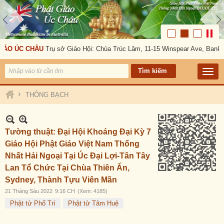
ÁO ÚC CHÂU
Trụ sở Giáo Hội: Chùa Trúc Lâm, 11-15 Winspear Ave, Bankst
›
THÔNG BẠCH
Tường thuật: Đại Hội Khoáng Đại Kỳ 7
Giáo Hội Phật Giáo Việt Nam Thống
Nhất Hải Ngoại Tại Úc Đại Lợi-Tân Tây
Lan Tổ Chức Tại Chùa Thiên Ấn,
Sydney, Thành Tựu Viên Mãn
21 Tháng Sáu 2022
9:16 CH
(Xem: 4185)
Phật tử Phổ Trí
Phật tử Tâm Huệ