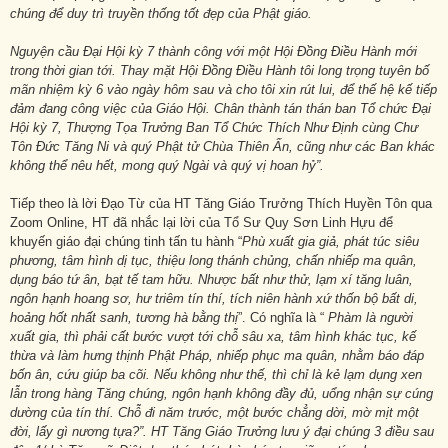
chúng để duy trì truyền thống tốt đẹp của Phật giáo.
Nguyện cầu Đại Hội kỳ 7 thành công với một Hội Đồng Điều Hành mới
trong thời gian tới. Thay mặt Hội Đồng Điều Hành tôi long trọng tuyên bố
mãn nhiệm kỳ 6 vào ngày hôm sau và cho tôi xin rút lui, để thế hệ kế tiếp
đảm đang công việc của Giáo Hội. Chân thành tán thán ban Tổ chức Đại
Hội kỳ 7, Thượng Tọa Trưởng Ban Tổ Chức Thích Như Định cùng Chư
Tôn Đức Tăng Ni và quý Phật tử Chùa Thiên Ấn, cũng như các Ban khác
không thể nêu hết, mong quý Ngài và quý vị hoan hỷ”.
Tiếp theo là lời Đạo Từ của HT Tăng Giáo Trưởng Thích Huyền Tôn qua
Zoom Online, HT đã nhắc lại lời của Tổ Sư Quy Sơn Linh Hựu để
khuyến giáo đại chúng tinh tấn tu hành “
Phù xuất gia giả, phát túc siêu
phương, tâm hình dị tục, thiệu long thánh chủng, chấn nhiếp ma quân,
dụng báo tứ ân, bạt tế tam hữu. Nhược bất như thử, lạm xí tăng luân,
ngôn hạnh hoang sơ, hư triêm tín thí, tích niên hành xứ thốn bộ bất di,
hoảng hốt nhất sanh, tương hà bằng thị
”. Có nghĩa là “
Phàm là người
xuất gia, thì phải cất bước vượt tới chỗ sâu xa, tâm hình khác tục, kế
thừa và làm hưng thịnh Phật Pháp, nhiếp phục ma quân, nhằm báo đáp
bốn ân, cứu giúp ba cõi. Nếu không như thế, thì chỉ là kẻ lạm dụng xen
lẫn trong hàng Tăng chúng, ngôn hạnh không đầy đủ, uổng nhận sự cúng
dường của tín thí. Chỗ đi năm trước, một bước chẳng dời, mờ mịt một
đời, lấy gì nương tựa?”. HT Tăng Giáo Trưởng lưu ý đại chúng 3 điều sau