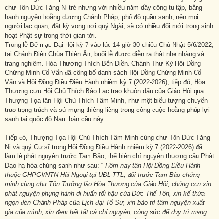
chư Tôn Đức Tăng Ni trẻ nhưng với nhiều năm dầy công tu tập, bằng
hạnh nguyện hoằng dương Chánh Pháp, phổ độ quần sanh, nên mọi
người lạc quan, đặt kỳ vọng nơi quý Ngài, sẽ có nhiều đổi mới trong sinh
hoạt Phật sự trong thời gian tới.
Trong lễ Bế mạc Đại Hội kỳ 7 vào lúc 14 giờ 30 chiều Chủ Nhật 5/6/2022,
tại Chánh Điện Chùa Thiên Ấn, buổi lễ được diễn ra thật nhẹ nhàng và
trang nghiêm. Hòa Thượng Thích Bổn Điền, Chánh Thư Ký Hội Đồng
Chứng Minh-Cố Vấn đã công bố danh sách Hội Đồng Chứng Minh-Cố
Vấn và Hội Đồng Điều Điều Hành nhiệm kỳ 7 (2022-2026), tiếp đó, Hòa
Thượng cựu Hội Chủ Thích Bảo Lạc trao khuôn dấu của Giáo Hội qua
Thượng Tọa tân Hội Chủ Thích Tâm Minh, như một biểu tượng chuyển
trao trọng trách và sứ mạng thiêng liêng trong công cuộc hoằng pháp lợi
sanh tại quốc độ Nam bán cầu này.
Tiếp đó, Thượng Tọa Hội Chủ Thích Tâm Minh cùng chư Tôn Đức Tăng
Ni và quý Cư sĩ trong Hội Đồng Điều Hành nhiệm kỳ 7 (2022-2026) đã
làm lễ phát nguyện trước Tam Bảo, thể hiện chí nguyện thượng cầu Phật
Đạo hạ hóa chúng sanh như sau: “
Hôm nay tân Hội Đồng Điều Hành
thuộc GHPGVNTN Hải Ngoại tại UĐL-TTL, đối trước Tam Bảo chứng
minh cùng chư Tôn Trưởng lão Hòa Thượng của Giáo Hội, chúng con xin
phát nguyện phụng hành di huấn tối hậu của Đức Thế Tôn, xin kế thừa
ngọn đèn Chánh Pháp của Lịch đại Tổ Sư, xin bảo trì tâm nguyện xuất
gia của mình, xin đem hết tất cả chí nguyện, công sức để duy trì mạng