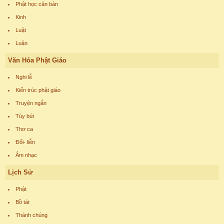
Phật học căn bản
Kinh
Luật
Luận
Văn Hóa Phật Giáo
Nghi lễ
Kiến trúc phật giáo
Truyện ngắn
Tùy bút
Thơ ca
Đối- liễn
Âm nhạc
Lịch Sử
Phật
Bồ tát
Thánh chúng