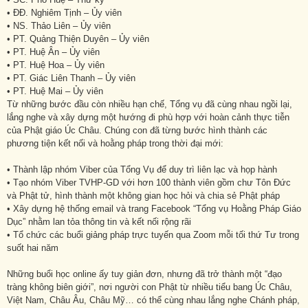
• ĐĐ. Nghiêm Tịnh – Ủy viên
• NS. Thảo Liên – Ủy viên
• PT. Quảng Thiện Duyên – Ủy viên
• PT. Huệ Ân – Ủy viên
• PT. Huệ Hoa – Ủy viên
• PT. Giác Liên Thanh – Ủy viên
• PT. Huệ Mai – Ủy viên
Từ những bước đầu còn nhiều hạn chế, Tổng vụ đã cùng nhau ngồi lại,
lắng nghe và xây dựng một hướng đi phù hợp với hoàn cảnh thực tiễn
của Phật giáo Úc Châu. Chúng con đã từng bước hình thành các
phương tiện kết nối và hoằng pháp trong thời đại mới:
• Thành lập nhóm Viber của Tổng Vụ để duy trì liên lạc và họp hành
• Tạo nhóm Viber TVHP-GD với hơn 100 thành viên gồm chư Tôn Đức
và Phật tử, hình thành một không gian học hỏi và chia sẻ Phật pháp
• Xây dựng hệ thống email và trang Facebook “Tổng vụ Hoằng Pháp Giáo
Dục” nhằm lan tỏa thông tin và kết nối rộng rãi
• Tổ chức các buổi giảng pháp trực tuyến qua Zoom mỗi tối thứ Tư trong
suốt hai năm
Những buổi học online ấy tuy giản đơn, nhưng đã trở thành một “đạo
tràng không biên giới”, nơi người con Phật từ nhiều tiểu bang Úc Châu,
Việt Nam, Châu Âu, Châu Mỹ… có thể cùng nhau lắng nghe Chánh pháp,