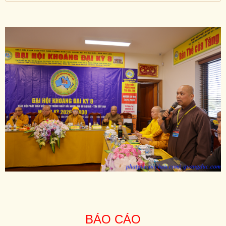
BÁO CÁO