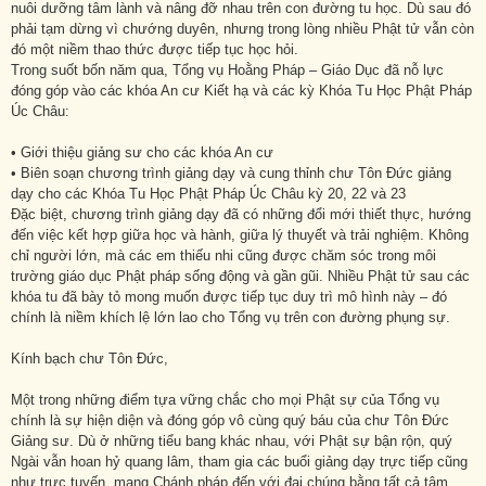
nuôi dưỡng tâm lành và nâng đỡ nhau trên con đường tu học. Dù sau đó
phải tạm dừng vì chướng duyên, nhưng trong lòng nhiều Phật tử vẫn còn
đó một niềm thao thức được tiếp tục học hỏi.
Trong suốt bốn năm qua, Tổng vụ Hoằng Pháp – Giáo Dục đã nỗ lực
đóng góp vào các khóa An cư Kiết hạ và các kỳ Khóa Tu Học Phật Pháp
Úc Châu:
• Giới thiệu giảng sư cho các khóa An cư
• Biên soạn chương trình giảng dạy và cung thỉnh chư Tôn Đức giảng
dạy cho các Khóa Tu Học Phật Pháp Úc Châu kỳ 20, 22 và 23
Đặc biệt, chương trình giảng dạy đã có những đổi mới thiết thực, hướng
đến việc kết hợp giữa học và hành, giữa lý thuyết và trải nghiệm. Không
chỉ người lớn, mà các em thiếu nhi cũng được chăm sóc trong môi
trường giáo dục Phật pháp sống động và gần gũi. Nhiều Phật tử sau các
khóa tu đã bày tỏ mong muốn được tiếp tục duy trì mô hình này – đó
chính là niềm khích lệ lớn lao cho Tổng vụ trên con đường phụng sự.
Kính bạch chư Tôn Đức,
Một trong những điểm tựa vững chắc cho mọi Phật sự của Tổng vụ
chính là sự hiện diện và đóng góp vô cùng quý báu của chư Tôn Đức
Giảng sư. Dù ở những tiểu bang khác nhau, với Phật sự bận rộn, quý
Ngài vẫn hoan hỷ quang lâm, tham gia các buổi giảng dạy trực tiếp cũng
như trực tuyến, mang Chánh pháp đến với đại chúng bằng tất cả tâm