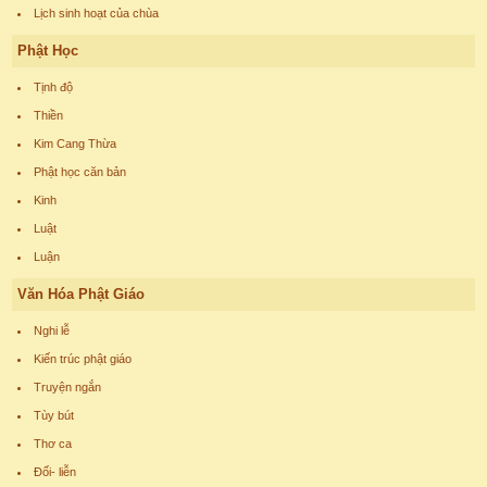
Lịch sinh hoạt của chùa
Phật Học
Tịnh độ
Thiền
Kim Cang Thừa
Phật học căn bản
Kinh
Luật
Luận
Văn Hóa Phật Giáo
Nghi lễ
Kiến trúc phật giáo
Truyện ngắn
Tùy bút
Thơ ca
Đối- liễn