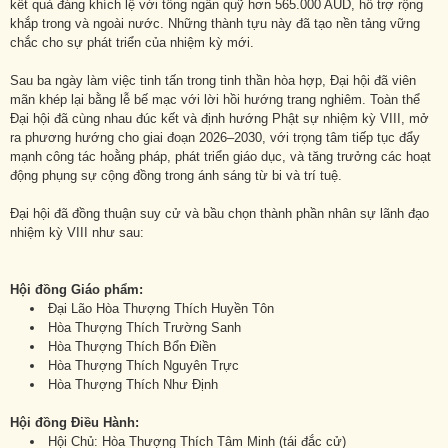
kết quả đáng khích lệ với tổng ngân quỹ hơn 565.000 AUD, hỗ trợ rộng
khắp trong và ngoài nước. Những thành tựu này đã tạo nền tảng vững
chắc cho sự phát triển của nhiệm kỳ mới.
Sau ba ngày làm việc tinh tấn trong tinh thần hòa hợp, Đại hội đã viên
mãn khép lại bằng lễ bế mạc với lời hồi hướng trang nghiêm. Toàn thể
Đại hội đã cùng nhau đúc kết và định hướng Phật sự nhiệm kỳ VIII, mở
ra phương hướng cho giai đoạn 2026–2030, với trọng tâm tiếp tục đẩy
mạnh công tác hoằng pháp, phát triển giáo dục, và tăng trưởng các hoạt
động phụng sự cộng đồng trong ánh sáng từ bi và trí tuệ.
Đại hội đã đồng thuận suy cử và bầu chọn thành phần nhân sự lãnh đạo
nhiệm kỳ VIII như sau:
Hội đồng Giáo phẩm:
Đại Lão Hòa Thượng Thích Huyền Tôn
Hòa Thượng Thích Trường Sanh
Hòa Thượng Thích Bổn Điền
Hòa Thượng Thích Nguyên Trực
Hòa Thượng Thích Như Định
Hội đồng Điều Hành:
Hội Chủ: Hòa Thượng Thích Tâm Minh (tái đắc cử)