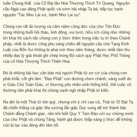
tuần Chung thất của Cố Đại lão Hòa Thượng Thích Trí Quang, Nguyện
cầu Ngài cao đăng Phật quốc và sớm hội nhập Ta bà, tiếp tục hạnh
nguyện “Tác Như Lai sứ, hành Như Lai sự”.
Chúng con rất ấn tượng và cảm niệm công đức của chư Tôn Đức
trong những buổi hội thảo, linh động, vui tươi, hữu ích cũng như những
lời khai thị sách tấn chúng con ý thức thêm trong việc tu trì theo Chánh
pháp, nhất là được công phu sáng chiều để nguyện cầu cho Tạng Kinh
Luật của Bổn Sư không bị phai mờ theo năm tháng, được nhất tâm thu
nhiếp đạo lý giải thoát ghi chép trong Bộ sách quý Phật Học Phổ Thông
của cố Hòa Thượng Thích Thiện Hoa.
Đó là những bài học căn bản mà người Phật tử sơ cơ của chúng con
phải khắc cốt ghi tâm: “Đạo Phật” con đường chơn chánh, sáng suốt do
vị Giáo Chủ Toàn Giác, vì thương yêu nhân sinh thống khổ, thế cuộc vô
thường nên phải khai thị chúng sanh ngộ nhập Phật tri kiến.
Ra đời là một Thái tử tôn quý, nhưng với ý chí cao cả, Thái tử Sĩ Đạt Ta
đã chiến thắng cả giặc Ma vương lẫn giặc Dục vọng để trở thành bậc
Chánh đẳng Chánh giác, nên khi biết Quy Y Tam Bảo với sự chứng minh
của chư Phật và chúng Tăng, hành giả được thắp sáng ý thức để không
còn bị lạc vào dòng đời tăm tối.