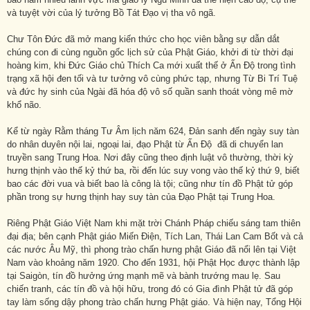
và tuyệt vời của lý tưởng Bồ Tát Đạo vị tha vô ngã.
Chư Tôn Đức đã mở mang kiến thức cho học viên bằng sự dẫn dắt
chúng con đi cùng nguồn gốc lịch sử của Phật Giáo, khởi đi từ thời đại
hoàng kim, khi Đức Giáo chủ Thích Ca mới xuất thế ở Ấn Độ trong tình
trạng xã hội đen tối và tư tưởng vô cùng phức tạp, nhưng Từ Bi Trí Tuệ
và đức hy sinh của Ngài đã hóa độ vô số quần sanh thoát vòng mê mờ
khổ não.
Kể từ ngày Rằm tháng Tư Âm lịch năm 624, Đản sanh đến ngày suy tàn
do nhân duyên nội lai, ngoại lai, đạo Phật từ Ấn Độ đã di chuyển lan
truyền sang Trung Hoa. Nơi đây cũng theo định luật vô thường, thời kỳ
hưng thịnh vào thế kỷ thứ ba, rồi đến lúc suy vong vào thế kỷ thứ 9, biết
bao các đời vua và biết bao là công là tội; cũng như tín đồ Phật tử góp
phần trong sự hưng thịnh hay suy tàn của Đạo Phật tại Trung Hoa.
Riêng Phật Giáo Việt Nam khi mặt trời Chánh Pháp chiếu sáng tam thiên
đại địa; bên cạnh Phật giáo Miến Điện, Tích Lan, Thái Lan Cam Bốt và cả
các nước Âu Mỹ, thì phong trào chấn hưng phật Giáo đã nổi lên tại Việt
Nam vào khoảng năm 1920. Cho đến 1931, hội Phật Học được thành lập
tại Saigòn, tín đồ hưởng ứng mạnh mẽ và bành trướng mau lẹ. Sau
chiến tranh, các tín đồ và hội hữu, trong đó có Gia đình Phật tử đã góp
tay làm sống dậy phong trào chấn hưng Phật giáo. Và hiện nay, Tổng Hội