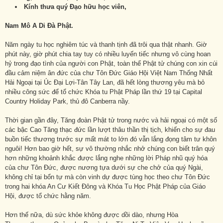
Kính thưa quý Đạo hữu học viên,
Nam Mô A Di Đà Phật.
Năm ngày tu học nghiêm túc và thanh tịnh đã trôi qua thật nhanh. Giờ
phút này, giờ phút chia tay tuy có nhiều luyến tiếc nhưng vô cùng hoan
hỷ trong đạo tình của người con Phật, toàn thể Phật tử chúng con xin cúi
đầu cảm niệm ân đức của chư Tôn Đức Giáo Hội Việt Nam Thống Nhất
Hải Ngoại tại Úc Đại Lợi-Tân Tây Lan, đã hết lòng thương yêu mà bỏ
nhiều công sức để tổ chức Khóa tu Phật Pháp lần thứ 19 tại Capital
Country Holiday Park, thủ đô Canberra nầy.
Thời gian gần đây, Tăng đoàn Phật tử trong nước và hải ngoại có một số
các bậc Cao Tăng thạc đức lần lượt thâu thần thị tịch, khiến cho sự đau
buồn tiếc thương trước sự mất mát to lớn đó vẫn lắng đọng tâm tư khôn
nguôi! Hơn bao giờ hết, sự vô thường nhắc nhở chúng con biết trân quý
hơn những khoảnh khắc được lắng nghe những lời Pháp nhũ quý hóa
của chư Tôn Đức, được nương tựa dưới sự che chở của quý Ngài,
không chỉ tại bổn tự mà còn vinh dự được tùng học theo chư Tôn Đức
trong hai khóa An Cư Kiết Đông và Khóa Tu Học Phật Pháp của Giáo
Hội, được tổ chức hằng năm.
Hơn thế nữa, dù sức khỏe không được dồi dào, nhưng Hòa