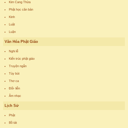
Kim Cang Thừa
Phật học căn bản
Kinh
Luật
Luận
Văn Hóa Phật Giáo
Nghi lễ
Kiến trúc phật giáo
Truyện ngắn
Tùy bút
Thơ ca
Đối- liễn
Âm nhạc
Lịch Sử
Phật
Bồ tát