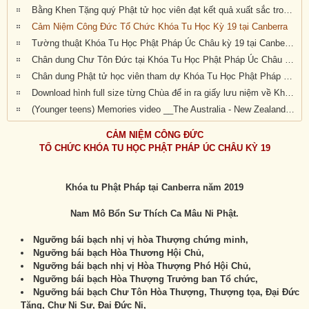
Bằng Khen Tặng quý Phật tử học viên đạt kết quả xuất sắc trong kỳ thi cuối khóa
Cảm Niệm Công Đức Tổ Chức Khóa Tu Học Kỳ 19 tại Canberra
Tường thuật Khóa Tu Học Phật Pháp Úc Châu kỳ 19 tại Canberra
Chân dung Chư Tôn Đức tại Khóa Tu Học Phật Pháp Úc Châu kỳ 19
Chân dung Phật tử học viên tham dự Khóa Tu Học Phật Pháp Úc Châu kỳ 19 tại Canberra
Download hình full size từng Chùa để in ra giấy lưu niệm về Khóa Tu Học Phật Pháp Úc Châu Kỳ 20 (2019) tại Canberra, Úc Châu
(Younger teens) Memories video __The Australia - New Zealand 19th National Summer Retreat in Canberra (27-31 Dec 2019)
CẢM NIỆM CÔNG ĐỨC
TỔ CHỨC KHÓA TU HỌC PHẬT PHÁP ÚC CHÂU KỲ 19
Khóa tu Phật Pháp tại Canberra năm 2019
Nam Mô Bổn Sư Thích Ca Mâu Ni Phật.
Ngưỡng bái bạch nhị vị hòa Thượng chứng minh,
Ngưỡng bái bạch Hòa Thương Hội Chủ,
Ngưỡng bái bạch nhị vị Hòa Thượng Phó Hội Chủ,
Ngưỡng bái bạch Hòa Thượng Trưởng ban Tổ chức,
Ngưỡng bái bạch Chư Tôn Hòa Thượng, Thượng tọa, Đại Đức
Tăng, Chư Ni Sư, Đại Đức Ni,