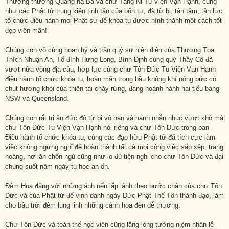
Thượng thượng Quảng hạ Ba và chư Tăng Ni Tu Viện Vạn Hạnh, cũng
như các Phật tử trung kiên tinh tấn của bổn tự, đã từ bi, tận tâm, tận lực
tổ chức điều hành mọi Phật sự để khóa tu được hình thành một cách tốt
đẹp viên mãn!
Chúng con vô cùng hoan hỷ và trân quý sự hiện diện của Thượng Tọa
Thích Nhuận An, Tổ đình Hưng Long, Bình Định cùng quý Thầy Cô đã
vượt nửa vòng địa cầu, hợp lực cùng chư Tôn Đức Tu Viện Vạn Hạnh
điều hành tổ chức khóa tu, hoàn mãn trong bầu không khí nóng bức có
chút hương khói của thiên tai cháy rừng, đang hoành hành hai tiểu bang
NSW và Queensland.
Chúng con rất tri ân đức độ từ bi vô hạn và hạnh nhẫn nhục vượt khó mà
chư Tôn Đức Tu Viện Vạn Hạnh nói riêng và chư Tôn Đức trong ban
Điều hành tổ chức khóa tu, cùng các đạo hữu Phật tử đã tích cực làm
việc không ngừng nghỉ để hoàn thành tất cả mọi công việc sắp xếp, trang
hoàng, nơi ăn chốn ngủ cũng như lo đủ tiện nghi cho chư Tôn Đức và đại
chúng suốt năm ngày tu học an ổn.
Đêm Hoa đăng với những ánh nến lấp lánh theo bước chân của chư Tôn
Đức và của Phật tử để vinh danh ngày Đức Phật Thế Tôn thành đạo, làm
cho bầu trời đêm lung linh những cánh hoa đèn dễ thương.
Chư Tôn Đức và toàn thể học viên cũng lắng lòng tưởng niệm nhân lễ