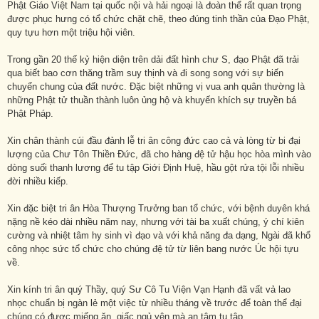
Phật Giáo Việt Nam tại quốc nội và hải ngoại là đoàn thể rất quan trọng
được phục hưng có tổ chức chặt chẽ, theo đúng tinh thần của Đạo Phật,
quy tựu hơn một triệu hội viên.
Trong gần 20 thế kỷ hiện diện trên dải đất hình chư S, đạo Phật đã trải
qua biết bao cơn thăng trầm suy thịnh và đi song song với sự biến
chuyển chung của đất nước. Đặc biệt những vị vua anh quân thường là
những Phật tử thuần thành luôn ủng hộ và khuyến khích sự truyền bá
Phật Pháp.
Xin chân thành cúi đầu đảnh lễ tri ân công đức cao cả và lòng từ bi đại
lượng của Chư Tôn Thiền Đức, đã cho hàng đệ tử hậu học hòa mình vào
dòng suối thanh lương để tu tập Giới Định Huệ, hầu gột rửa tội lỗi nhiều
đời nhiều kiếp.
Xin đặc biệt tri ân Hòa Thượng Trưởng ban tổ chức, với bệnh duyên khá
nặng nề kéo dài nhiều năm nay, nhưng với tài ba xuất chúng, ý chí kiên
cường và nhiệt tâm hy sinh vì đạo và với khả năng đa dạng, Ngài đã khổ
công nhọc sức tổ chức cho chúng đệ tử từ liên bang nước Úc hội tựu
về.
Xin kính tri ân quý Thầy, quý Sư Cô Tu Viện Vạn Hạnh đã vất vả lao
nhọc chuẩn bị ngàn lẻ một việc từ nhiều tháng về trước để toàn thể đại
chúng có được miếng ăn, giấc ngủ yên mà an tâm tu tập.