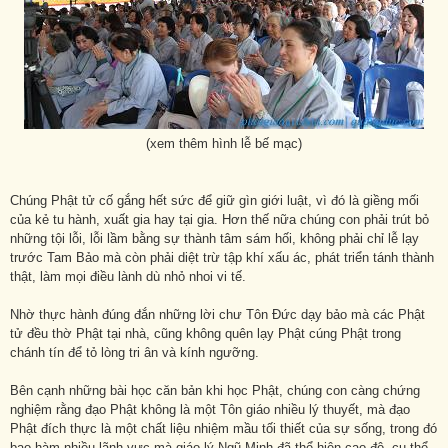
(xem thêm hình lễ bế mạc)
Chúng Phật tử cố gắng hết sức để giữ gìn giới luật, vì đó là giềng mối
của kẻ tu hành, xuất gia hay tại gia. Hơn thế nữa chúng con phải trút bỏ
những tội lỗi, lỗi lầm bằng sự thành tâm sám hối, không phải chỉ lễ lạy
trước Tam Bảo mà còn phải diệt trừ tập khí xấu ác, phát triển tánh thành
thật, làm mọi điều lành dù nhỏ nhoi vi tế.
Nhờ thực hành đúng đắn những lời chư Tôn Đức dạy bảo mà các Phật
tử đều thờ Phật tại nhà, cũng không quên lạy Phật cúng Phật trong
chánh tín để tỏ lòng tri ân và kính ngưỡng.
Bên cạnh những bài học căn bản khi học Phật, chúng con càng chứng
nghiệm rằng đạo Phật không là một Tôn giáo nhiều lý thuyết, mà đạo
Phật đích thực là một chất liệu nhiệm mầu tối thiết của sự sống, trong đó
bao hàm nhiều lãnh vực mà giáo lý Ngũ Minh đã thể hiện cao độ, cụ thể