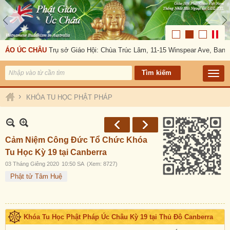
IÁO ÚC CHÂU
Trụ sở Giáo Hội: Chùa Trúc Lâm, 11-15 Winspear Ave, Banks
›
KHÓA TU HỌC PHẬT PHÁP
Cảm Niệm Công Đức Tổ Chức Khóa
Tu Học Kỳ 19 tại Canberra
03 Tháng Giêng 2020
10:50 SA
(Xem: 8727)
Phật tử Tâm Huệ
Khóa Tu Học Phật Pháp Úc Châu Kỳ 19 tại Thủ Đô Canberra