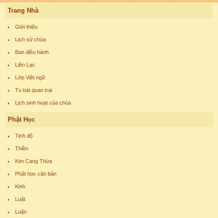
Trang Nhà
Giới thiệu
Lịch sử chùa
Ban điều hành
Liên Lạc
Lớp Việt ngữ
Tu bát quan trai
Lịch sinh hoạt của chùa
Phật Học
Tịnh độ
Thiền
Kim Cang Thừa
Phật học căn bản
Kinh
Luật
Luận