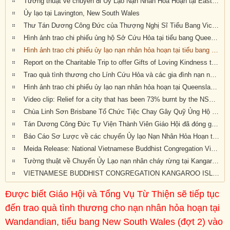
Tường thuật về chuyến đi Ủy Lạo Nạn Nhân Hỏa Hoạn tại East Gippsland, VIC và Lavington, NSW
Ủy lạo tại Lavington, New South Wales
Thư Tán Dương Công Đức của Thượng Nghị Sĩ Tiểu Bang Victoria Tiến Sĩ Kiều Tiến Dũng gởi đến Chư Tôn Đức & Tự Viện thành viên Giáo Hội trong công cuộc đóng góp ủy lạo nạn nhân hỏa hoạn tại Úc Châu (Appreciation letters from Dr Kieu Tien Dung, State Member for South-Eastern Metropolitan Region, Victoria, Australia)
Hình ảnh trao chi phiếu ủng hộ Sở Cứu Hỏa tại tiểu bang Queensland, Úc Châu
Hình ảnh trao chi phiếu ủy lạo nạn nhân hỏa hoạn tại tiểu bang New South Wales (đợt 2)
Report on the Charitable Trip to offer Gifts of Loving Kindness to Bushfire Survivors in Victoria, New South Wales and Queensland
Trao quà tình thương cho Lính Cứu Hỏa và các gia đình nạn nhân hỏa hoạn tại Wandandian, New South Wales ngày 12/2/2020
Hình ảnh trao chi phiếu ủy lạo nạn nhân hỏa hoạn tại Queensland đợt 2
Video clip: Relief for a city that has been 73% burnt by the NSW bushfires | Vietnamese Buddhists in Australia
Chùa Linh Sơn Brisbane Tổ Chức Tiệc Chay Gây Quỹ Ủng Hộ Nạn Nhân Hỏa Hoạn Úc Châu (tối Thứ Bảy 15/2/2020)
Tán Dương Công Đức Tự Viện Thành Viên Giáo Hội đã đóng góp tịnh tài giúp đỡ nạn nhân hỏa hoạn tại Úc Châu
Báo Cáo Sơ Lược về các chuyến Ủy lạo Nạn Nhân Hỏa Hoạn tại Úc Châu đầu năm 2020
Meida Release: National Vietnamese Buddhist Congregation Visit KI to give $55,500 to Local Auto Repair Project
Tường thuật về Chuyến Ủy Lạo nạn nhân cháy rừng tại Kangaroo Island, Nam Úc (ngày 24/2/2020)
VIETNAMESE BUDDHIST CONGREGATION KANGAROO ISLAND VISIT
Được biết Giáo Hội và Tổng Vụ Từ Thiện sẽ tiếp tục
đến trao quà tình thương cho nạn nhân hỏa hoạn tại
Wandandian, tiểu bang New South Wales (đợt 2) vào