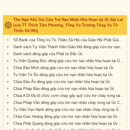
Thư Ngỏ Kêu Gọi Cứu Trợ Nạn Nhân Hỏa Hoạn tại Úc Đại Lợi
(của TT Thích Tâm Phương, Tổng Vụ Trưởng Tổng Vụ Từ
Thiện Xã Hội)
Sổ Bank của Tổng Vụ Từ Thiện Xã Hội của Giáo Hội Phật Giáo Việt Nam Thống Nhất Hải Ngoại tại Úc Đại Lợi- Tân Tây Lan
Danh sách Tự Viện Thành Viên Giáo Hội đóng góp cứu trợ nạn nhân hỏa hoạn tại Úc
Danh sách đóng góp của Phật tử Bắc Úc
Tu Viện Quảng Đức đóng góp cứu trợ nạn nhân hỏa hoạn tại Úc Châu
Chùa Bảo Minh đóng góp cứu trợ nạn nhân hỏa hoạn tại Úc
Tu Viện Từ Ân đóng góp cứu trợ nạn nhân hỏa hoạn tại Úc
Chùa Báo Ân đóng góp cứu trợ nạn nhân hỏa hoạn tại Úc
Chùa Pháp Bảo đóng góp cứu trợ nạn nhân hỏa hoạn tại Úc
Chùa A Di Đà tổ chức cơm chay gây quỹ cứu trợ cháy rừng tại Úc châu (19.01.2020) 19/1/2020
Chùa Pháp Vân đóng góp cứu trợ nạn nhân cháy rừng tại Úc Châu
Tu Viện Vạn Hạnh đóng góp cứu trợ nạn nhân cháy rừng tại Úc Châu
Chùa Giác Hoàng đóng góp cứu trợ nạn nhân hỏa hoạn tại Úc Châu
Chùa Phật Quang đóng góp cứu trợ nạn nhân hỏa hoạn tại Úc Châu