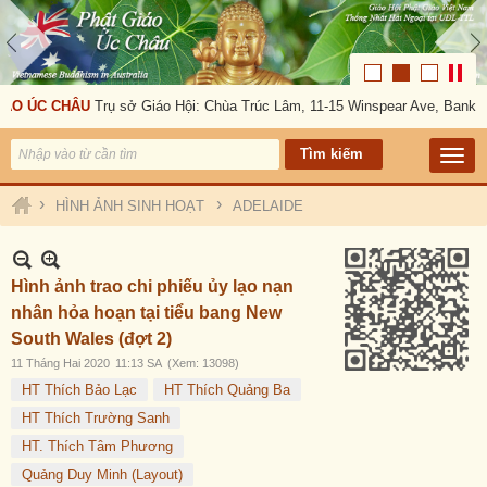
ÁO ÚC CHÂU
Trụ sở Giáo Hội: Chùa Trúc Lâm, 11-15 Winspear Ave, Bankst
›
›
HÌNH ẢNH SINH HOẠT
ADELAIDE
Hình ảnh trao chi phiếu ủy lạo nạn
nhân hỏa hoạn tại tiểu bang New
South Wales (đợt 2)
11 Tháng Hai 2020
11:13 SA
(Xem: 13098)
HT Thích Bảo Lạc
HT Thích Quảng Ba
HT Thích Trường Sanh
HT. Thích Tâm Phương
Quảng Duy Minh (Layout)