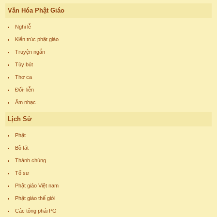
Văn Hóa Phật Giáo
Nghi lễ
Kiến trúc phật giáo
Truyện ngắn
Tùy bút
Thơ ca
Đối- liễn
Âm nhạc
Lịch Sử
Phật
Bồ tát
Thánh chúng
Tổ sư
Phật giáo Việt nam
Phật giáo thế giới
Các tông phái PG