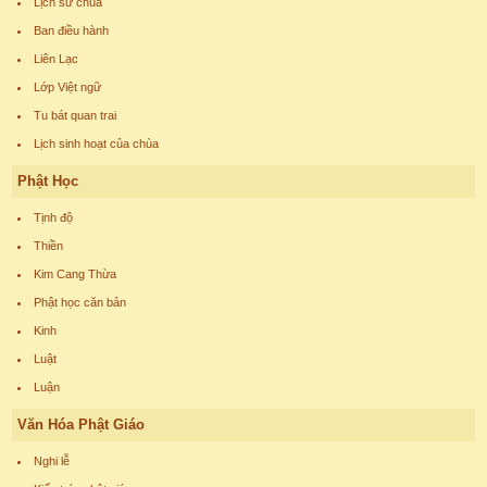
Lịch sử chùa
Ban điều hành
Liên Lạc
Lớp Việt ngữ
Tu bát quan trai
Lịch sinh hoạt của chùa
Phật Học
Tịnh độ
Thiền
Kim Cang Thừa
Phật học căn bản
Kinh
Luật
Luận
Văn Hóa Phật Giáo
Nghi lễ