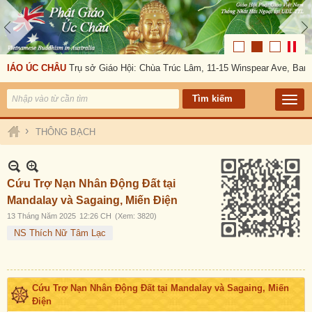
IÁO ÚC CHÂU
Trụ sở Giáo Hội: Chùa Trúc Lâm, 11-15 Winspear Ave, Banks
›
THÔNG BẠCH
Cứu Trợ Nạn Nhân Động Đất tại
Mandalay và Sagaing, Miến Điện
13 Tháng Năm 2025
12:26 CH
(Xem: 3820)
NS Thích Nữ Tâm Lạc
Cứu Trợ Nạn Nhân Động Đất tại Mandalay và Sagaing, Miến
Điện