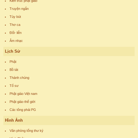
Kiến trúc phật giáo
Truyện ngắn
Tùy bút
Thơ ca
Đối- liễn
Âm nhạc
Lịch Sử
Phật
Bồ tát
Thánh chúng
Tổ sư
Phật giáo Việt nam
Phật giáo thế giới
Các tông phái PG
Hình Ảnh
Văn phòng tổng thư ký