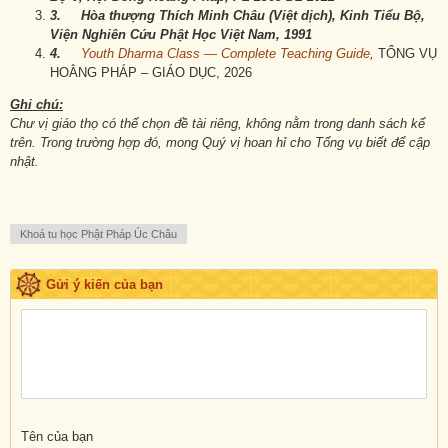
3.
Hòa thượng Thích Minh Châu
(
Việt dịch
)
, Kinh Tiểu Bộ,
Viện Nghiên Cứu Phật Học Việt Nam,
1991
4.
Youth Dharma Class — Complete Teaching Guide
,
TỔNG VỤ
HOẰNG PHÁP – GIÁO DỤC, 2026
Ghi chú:
Chư vị giáo thọ có thể chọn đề tài riêng, không nằm trong danh sách kể
trên. Trong tr
ường hợp đó, m
ong Quý vị hoan hỉ cho
T
ổng vụ
biết
để cập
nhật.
Khoá tu học Phật Pháp Úc Châu
Gửi ý kiến của bạn
Tên của bạn