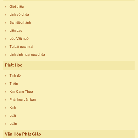
Giới thiệu
Lịch sử chùa
Ban điều hành
Liên Lạc
Lớp Việt ngữ
Tu bát quan trai
Lịch sinh hoạt của chùa
Phật Học
Tịnh độ
Thiền
Kim Cang Thừa
Phật học căn bản
Kinh
Luật
Luận
Văn Hóa Phật Giáo