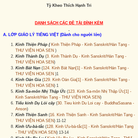
Tỳ Kheo
Thích
Hạnh Tri
DANH SÁCH CÁC
ĐỀ TÀI ĐÍNH KÈM
A.
LỚP GIÁO LÝ TIẾNG VIỆT (Dành cho người lớn)
Kinh Thiện Pháp
(
Kinh Thiện Pháp - Kinh Sanskrit/Hán Tạng -
THƯ VIỆN HOA SEN
)
Kinh Thành Dụ
(
3. Kinh Thành Dụ - Kinh Sanskrit/Hán Tạng -
THƯ VIỆN HOA SEN
)
Kinh Bát Nạn
(
124. Kinh Bát Nạn[1] - Kinh Sanskrit/Hán Tạng -
THƯ VIỆN HOA SEN
)1
Kinh Oán Gia
(
129. Kinh Oán Gia[1] - Kinh Sanskrit/Hán Tạng -
THƯ VIỆN HOA SEN
) 1
Kinh Sa-môn Nhị Thập Ức
(
123. Kinh Sa-môn Nhị Thập Ức[1] -
Kinh Sanskrit/Hán Tạng - THƯ VIỆN HOA SEN
)
Ti
ể
u kinh D
ụ
L
ỏ
i c
â
y
(
30. Tieu kinh Du Loi cay - BuddhaSasana -
Anson
)
Kinh Thiện Sanh
(
16. Kinh Thiện Sanh - Kinh Sanskrit/Hán Tạng -
THƯ VIỆN HOA SEN
) 11-12
Kinh Ưu-bà-tắc
(
128. Kinh Ưu-bà-tắc[1] - Kinh Sanskrit/Hán Tạng
- THƯ VIỆN HOA SEN
) 13-14