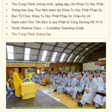
Thư Cung Thỉnh chứng minh, giảng dạy cho Khóa Tu Học Phật Pháp Úc Châu kỳ 24 cuối năm 2026 của Giáo Hội PGVNTN Hải Ngoại tại UĐL-TTL
Thông báo thay Thư Mời tham dự Khóa Tu Học Phật Pháp Úc Châu kỳ 24 cuối năm 2026 của Giáo Hội PGVNTN Hải Ngoại tại UĐL-TTL
Ban Tổ Chức Khóa Tu Học Phật Pháp Úc Châu Kỳ 24
Danh sách Chư Tôn Đức & quý Phật tử Cúng Dường Hộ Trì Khóa Tu Học Phật Pháp Úc Châu kỳ 24 cuối năm 2026 của Giáo Hội PGVNTN Hải Ngoại tại UĐL-TTL
Youth Dharma Class — Complete Teaching Guide
Thư Cung Thỉnh Giảng Dạy