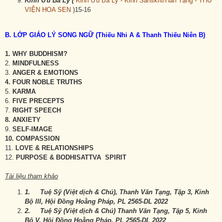
Kinh Ưu Ba Ly (
Kinh Ưu Ba Ly - Kinh Sanskrit/Hán Tạng - THƯ
VIỆN HOA SEN
)15-16
B. LỚP GIÁO LÝ SONG NGỮ (Thiếu Nhi A & Thanh Thiếu Niên B)
1. WHY BUDDHISM?
2.
MINDFULNESS
3.
ANGER & EMOTIONS
4. FOUR NOBLE TRUTHS
5.
KARMA
6.
FIVE PRECEPTS
7.
RIGHT SPEECH
8. ANXIETY
9.
SELF-IMAGE
10. COMPASSION
11.
LOVE & RELATIONSHIPS
12.
PURPOSE & BODHISATTVA
SPIRIT
Tài liệu tham khảo
1.
Tu
ệ Sỹ
(
Việt dịch
& Chu
)
,
Thanh V
ăn Tạng, Tập
3
, Kinh
Bộ III, Hội Đồng Hoằng Pháp, PL
2565-DL 2022
2.
Tu
ệ Sỹ
(
Việt dịch
& Chu
)
Thanh V
ăn Tạng, Tập
5
, Kinh
Bộ
V
, Hội Đồng Hoằng Pháp, PL
2565-DL 2022