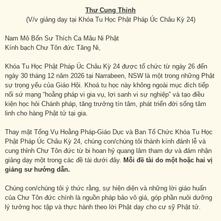
Thư
Cung
T
hỉnh
(V/v giảng dạy tại Khóa Tu Học Phật Pháp Úc Châu Kỳ 24)
Nam Mô Bổn Sư Thích Ca Mâu Ni Phật
Kính bạch Chư Tôn đức Tăng Ni,
Khóa Tu Học Phật Pháp Úc Châu Kỳ 24 được tổ chức từ ngày 26 đến
ngày 30 tháng 12 năm 2026 tại Narrabeen, NSW là một trong những Phật
sự trọng yếu của Giáo Hội. Khoá tu học này không ngoài mục đích tiếp
nối sứ mạng “hoằng pháp vi gia vụ, lợi sanh vi sự nghiệp” và tạo điều
kiện học hỏi Chánh pháp, tăng trưởng tín tâm, phát triển đời sống tâm
linh cho hàng Phật tử tại gia.
Thay mặt Tổng Vụ Hoằng Pháp-Giáo Dục và Ban Tổ Chức Khóa Tu Học
Phật Pháp Úc Châu Kỳ 24, chúng con/chúng tôi thành kính đảnh lễ và
cung thỉnh Chư Tôn đức từ bi hoan hỷ quang lâm tham dự và đảm nhận
giảng dạy một trong các đề tài dưới đây.
Mỗi đề tài do một hoặc hai vị
giảng sư hướng dẫn.
Chúng con/chúng tôi ý thức rằng, sự hiện diện và những lời giáo huấn
của Chư Tôn đức chính là nguồn pháp bảo vô giá, góp phần nuôi dưỡng
lý tưởng học tập và thực hành theo lời Phật dạy cho cư sỹ Phật tử.