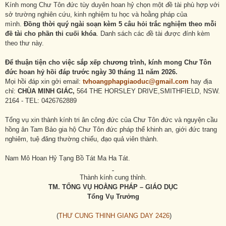
Kính mong Chư Tôn đức tùy duyên hoan hỷ chọn một đề tài phù hợp với
sở trường nghiên cứu, kinh nghiệm tu học và hoằng pháp của
mình.
Đồng thời quý ngài soạn kèm 5 câu hỏi trắc nghiệm theo mỗi
đề tài cho phần thi cuối khóa
. Danh sách các đề tài được đính kèm
theo thư này.
Để thuận tiện cho việc sắp xếp chương trình, kính mong Chư Tôn
đức hoan hỷ hồi đáp trước ngày 30 tháng 11 năm 2026.
Mọi hồi đáp xin gởi email:
tvhoangphapgiaoduc@gmail.com
hay địa
chỉ:
CHÙA MINH GIÁC
,
564 THE HORSLEY DRIVE,SMITHFIELD, NSW.
2164 - TEL: 0426762889
Tổng vụ xin thành kính tri ân công đức của Chư Tôn đức và nguyện cầu
hồng ân Tam Bảo gia hộ Chư Tôn đức pháp thể khinh an, giới đức trang
nghiêm, tuệ đăng thường chiếu, đạo quả viên thành.
Nam Mô Hoan Hỷ Tạng Bồ Tát Ma Ha Tát.
Thành kính cung thỉnh.
TM. TỔNG VỤ HOẰNG PHÁP – GIÁO DỤC
Tổng Vụ Trưởng
(
THƯ CUNG THINH GIANG DAY 2426
)