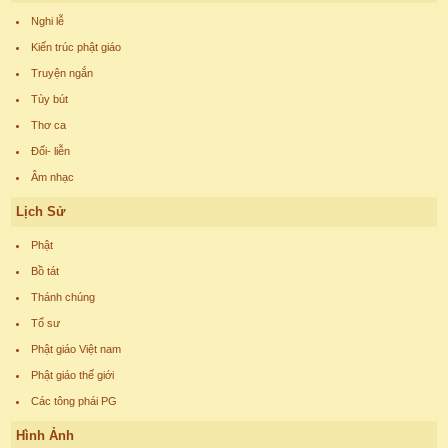
Nghi lễ
Kiến trúc phật giáo
Truyện ngắn
Tùy bút
Thơ ca
Đối- liễn
Âm nhạc
Lịch Sử
Phật
Bồ tát
Thánh chúng
Tổ sư
Phật giáo Việt nam
Phật giáo thế giới
Các tông phái PG
Hình Ảnh