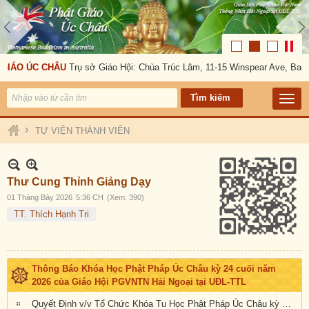
GIÁO ÚC CHÂU
Trụ sở Giáo Hội: Chùa Trúc Lâm, 11-15 Winspear Ave, Bank
›
TỰ VIỆN THÀNH VIÊN
Thư Cung Thỉnh Giảng Dạy
01 Tháng Bảy 2026
5:36 CH
(Xem: 390)
TT. Thích Hạnh Tri
Thông Báo Khóa Học Phật Pháp Úc Châu kỳ 24 cuối năm
2026 của Giáo Hội PGVNTN Hải Ngoại tại UĐL-TTL
Quyết Định v/v Tổ Chức Khóa Tu Học Phật Pháp Úc Châu kỳ 24 cuối năm 2026 của Giáo Hội PGVNTN Hải Ngoại tại UĐL-TTL