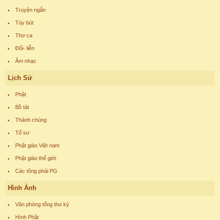
Truyện ngắn
Tùy bút
Thơ ca
Đối- liễn
Âm nhạc
Lịch Sử
Phật
Bồ tát
Thánh chúng
Tổ sư
Phật giáo Việt nam
Phật giáo thế giới
Các tông phái PG
Hình Ảnh
Văn phòng tổng thư ký
Hình Phật