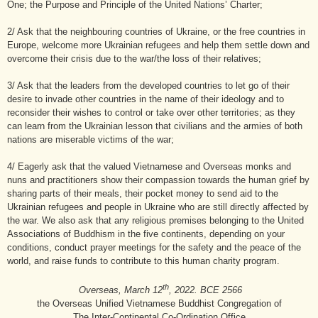
One; the Purpose and Principle of the United Nations’ Charter;
2/ Ask that the neighbouring countries of Ukraine, or the free countries in
Europe, welcome more Ukrainian refugees and help them settle down and
overcome their crisis due to the war/the loss of their relatives;
3/ Ask that the leaders from the developed countries to let go of their
desire to invade other countries in the name of their ideology and to
reconsider their wishes to control or take over other territories; as they
can learn from the Ukrainian lesson that civilians and the armies of both
nations are miserable victims of the war;
4/ Eagerly ask that the valued Vietnamese and Overseas monks and
nuns and practitioners show their compassion towards the human grief by
sharing parts of their meals, their pocket money to send aid to the
Ukrainian refugees and people in Ukraine who are still directly affected by
the war. We also ask that any religious premises belonging to the United
Associations of Buddhism in the five continents, depending on your
conditions, conduct prayer meetings for the safety and the peace of the
world, and raise funds to contribute to this human charity program.
th
Overseas, March 12
, 2022. BCE 2566
the Overseas Unified Vietnamese Buddhist Congregation of
The Inter-Continental Co-Ordination Office