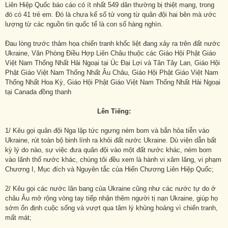
Liên Hiệp Quốc báo cáo có ít nhất 549 dân thường bị thiệt mạng, trong
đó có 41 trẻ em. Đó là chưa kể số tử vong từ quân đội hai bên mà ước
lượng từ các nguồn tin quốc tế là con số hàng nghìn.
Đau lòng trước thảm họa chiến tranh khốc liệt đang xảy ra trên đất nước
Ukraine, Văn Phòng Điều Hợp Liên Châu thuộc các Giáo Hội Phật Giáo
Việt Nam Thống Nhất Hải Ngoại tại Úc Đại Lợi và Tân Tây Lan, Giáo Hội
Phật Giáo Việt Nam Thống Nhất Âu Châu, Giáo Hội Phật Giáo Việt Nam
Thống Nhất Hoa Kỳ, Giáo Hội Phật Giáo Việt Nam Thống Nhất Hải Ngoại
tại Canada đồng thanh
Lên Tiếng:
1/ Kêu gọi quân đội Nga lập tức ngưng ném bom và bắn hỏa tiễn vào
Ukraine, rút toàn bộ binh lính ra khỏi đất nước Ukraine. Dù viện dẫn bất
kỳ lý do nào, sự việc đưa quân đội vào một đất nước khác, ném bom
vào lãnh thổ nước khác, chúng tôi đều xem là hành vi xâm lăng, vi phạm
Chương I, Mục đích và Nguyên tắc của Hiến Chương Liên Hiệp Quốc;
2/ Kêu gọi các nước lân bang của Ukraine cũng như các nước tự do ở
châu Âu mở rộng vòng tay tiếp nhận thêm người tị nạn Ukraine, giúp họ
sớm ổn định cuộc sống và vượt qua tâm lý khủng hoảng vì chiến tranh,
mất mát;