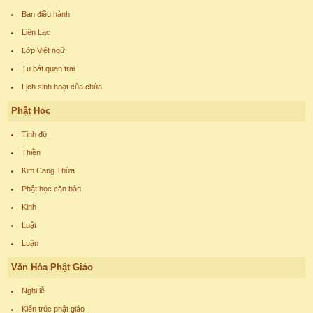
Ban điều hành
Liên Lạc
Lớp Việt ngữ
Tu bát quan trai
Lịch sinh hoạt của chùa
Phật Học
Tịnh độ
Thiền
Kim Cang Thừa
Phật học căn bản
Kinh
Luật
Luận
Văn Hóa Phật Giáo
Nghi lễ
Kiến trúc phật giáo