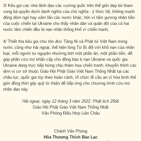
3/ Kêu gọi các nhà lãnh đạo các cường quốc trên thế giới dẹp bỏ tham
vọng bá quyền dưới danh nghĩa của chủ nghĩa - ý thức hệ, không manh
động dòm ngó hay xâm lấn các nước khác; bởi vì tấm gương nhãn tiền
của cuộc chiến tại Ukraine cho thấy nhân dân và quân đội của cả hai
nước lâm chiến đều là nạn nhân thống khổ vì chiến tranh;
4/ Thiết tha kêu gọi chư tôn đức Tăng Ni và Phật tử Việt Nam trong
nước cũng như hải ngoại, thể hiện lòng Từ Bi đối với khổ nạn của nhân
loại, mỗi người tự nguyện nhường bớt một phần ăn, một phần tiền, để
góp phần cứu trợ khẩn cấp cho đồng bào tị nạn Ukraine và quốc gia
Ukraine đang trực tiếp hứng chịu thảm họa chiến tranh; khuyến thỉnh các
đơn vị cơ sở thuộc Giáo Hội Phật Giáo Việt Nam Thống Nhất tại các
châu lục, quốc gia tùy theo hoàn cảnh, tổ chức lễ cầu an vì hòa bình thế
giới đồng thời gây quỹ từ thiện để tiếp ứng cho chương trình cứu trợ
nhân đạo này.
Hải ngoại, n
gày
1
2 tháng
3
năm 2022. Phật lịch 2566
Giáo Hội Phật Giáo Việt Nam Thống Nhất
Văn Phòng Điều Hợp Liên Châu
Chánh Văn Phòng
Hòa Thượng Thích Bảo Lạc