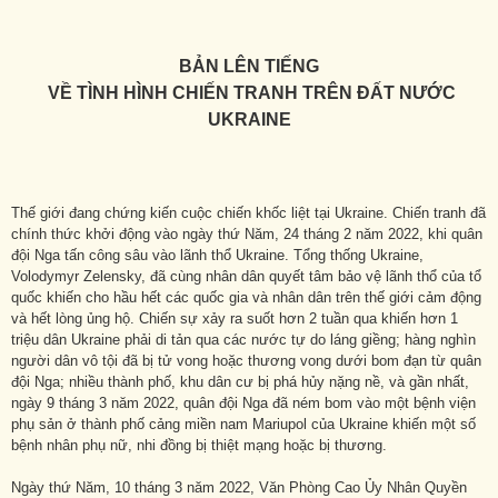
BẢN LÊN TIẾNG
VỀ
TÌNH HÌNH CHIẾN TRANH TRÊN ĐẤT NƯỚC
UKRAINE
Thế giới đang chứng kiến cuộc chiến khốc liệt tại Ukraine. Chiến tranh đã
chính thức khởi động vào ngày thứ Năm, 24 tháng 2 năm 2022, khi quân
đội Nga tấn công sâu vào lãnh thổ Ukraine. Tổng thống Ukraine,
Volodymyr Zelensky, đã cùng nhân dân quyết tâm bảo vệ lãnh thổ của tổ
quốc khiến cho hầu hết các quốc gia và nhân dân trên thế giới cảm động
và hết lòng ủng hộ. Chiến sự xảy ra suốt hơn 2 tuần qua khiến hơn 1
triệu dân Ukraine phải di tản qua các nước tự do láng giềng; hàng nghìn
người dân vô tội đã bị tử vong hoặc thương vong dưới bom đạn từ quân
đội Nga; nhiều thành phố, khu dân cư bị phá hủy nặng nề, và gần nhất,
ngày 9 tháng 3 năm 2022, quân đội Nga đã ném bom vào một bệnh viện
phụ sản ở thành phố cảng miền nam Mariupol của Ukraine khiến một số
bệnh nhân phụ nữ, nhi đồng bị thiệt mạng hoặc bị thương.
Ngày thứ Năm, 10 tháng 3 năm 2022, Văn Phòng Cao Ủy Nhân Quyền