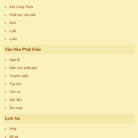
Kim Cang Thừa
Phật học căn bản
Kinh
Luật
Luận
Văn Hóa Phật Giáo
Nghi lễ
Kiến trúc phật giáo
Truyện ngắn
Tùy bút
Thơ ca
Đối- liễn
Âm nhạc
Lịch Sử
Phật
Bồ tát