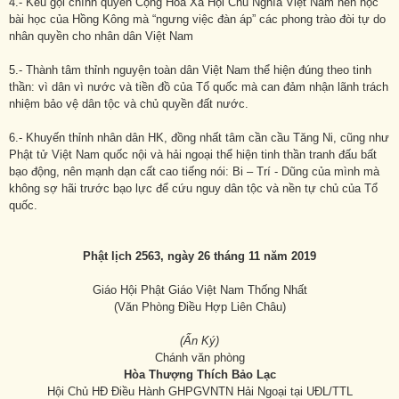
4.- Kêu gọi chính quyền Cộng Hòa Xã Hội Chủ Nghĩa Việt Nam nên học
bài học của Hồng Kông mà “ngưng việc đàn áp” các phong trào đòi tự do
nhân quyền cho nhân dân Việt Nam
5.- Thành tâm thỉnh nguyện toàn dân Việt Nam thể hiện đúng theo tinh
thần: vì dân vì nước và tiền đồ của Tổ quốc mà can đảm nhận lãnh trách
nhiệm bảo vệ dân tộc và chủ quyền đất nước.
6.- Khuyến thỉnh nhân dân HK, đồng nhất tâm cần cầu Tăng Ni, cũng như
Phật tử Việt Nam quốc nội và hải ngoại thể hiện tinh thần tranh đấu bất
bạo động, nên mạnh dạn cất cao tiếng nói: Bi – Trí - Dũng của mình mà
không sợ hãi trước bạo lực để cứu nguy dân tộc và nền tự chủ của Tổ
quốc.
Phật lịch 2563, ngày 26 tháng 11 năm 2019
Giáo Hội Phật Giáo Việt Nam Thống Nhất
(Văn Phòng Điều Hợp Liên Châu)
(Ấn Ký)
Chánh văn phòng
Hòa Thượng Thích Bảo Lạc
Hội Chủ HĐ Điều Hành GHPGVNTN Hải Ngoại tại UĐL/TTL