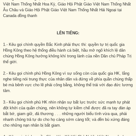
Việt Nam Thống Nhất Hoa Kỳ, Giáo Hội Phật Giáo Việt Nam Thống Nhất
Âu Châu và Giáo Hội Phật Giáo Việt Nam Thống Nhất Hải Ngoại tại
Canada đồng thanh
LÊN TIẾNG:
1.- Kêu gọi chính quyền Bắc Kinh phải thực thi: quyền tự trị quốc gia
Hồng Kông theo hệ thống điều hành cá biệt, hầu mở ngõ khích lệ dân
chúng Hồng Kông hưởng không khí trong lành của nền Dân chủ Pháp Trị
thế giới.
2.- Kêu gọi chính phủ Hồng Kông vì sự sống còn của quốc gia HK, lắng
nghe tiếng nói trung thực của nhân dân và đứng về phía quần chúng thấp
bé mà bênh vực cho lẽ phải công bằng, không thể trái với đạo đức lương
tâm.
3.- Kêu gọi chính phủ HK nhìn nhận sự bất lực trước sức mạnh tự phát
đột khởi của quần chúng, nên không tự kiềm chế được đã ra tay đàn áp
bắt bớ, giam giữ, đả thương . . . những người biểu tình vừa qua, phải
nhanh chóng trả tự do cho họ càng sớm càng tốt; và đền bù xứng đáng
cho những nạn nhân bị bắt giam.