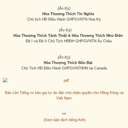
(Ấn Ký)
Hòa Thượng Thích Tín Nghĩa
Chủ tịch HĐ Điều Hành GHPGVNTN Hoa Kỳ
(Ấn Ký)
Hòa Thượng Thích Tánh Thiệt & Hòa Thượng Thích Như Điển
Đệ I và Đệ II Chủ Tịch HĐĐH GHPGVNTN Âu Châu
(Ấn Ký)
Hòa Thượng Thích Bổn Đạt
Chủ Tịch HĐ Điều Hành GHPGVNTNHN tại Canada
Bản Lên Tiếng vv kêu gọi tự do dân chủ nhân quyền cho Hồng Kông và
Việt Nam
***
(Xem b
ản d
ịch ti
ếng Anh)