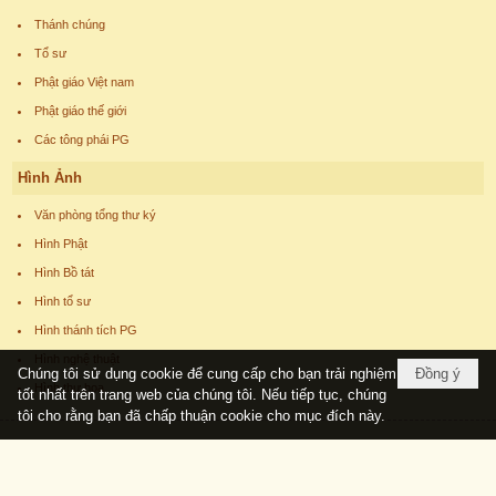
Thánh chúng
Tổ sư
Phật giáo Việt nam
Phật giáo thế giới
Các tông phái PG
Hình Ảnh
Văn phòng tổng thư ký
Hình Phật
Hình Bồ tát
Hình tổ sư
Hình thánh tích PG
Hình nghệ thuật
Chúng tôi sử dụng cookie để cung cấp cho bạn trải nghiệm
Đồng ý
Hình thư họa
tốt nhất trên trang web của chúng tôi. Nếu tiếp tục, chúng
tôi cho rằng bạn đã chấp thuận cookie cho mục đích này.
Copyright © 2026
phatgiaoucchau.com
All rights reserved