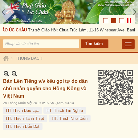
ÁO ÚC CHÂU
Trụ sở Giáo Hội: Chùa Trúc Lâm, 11-15 Winspear Ave, Banksto
›
THÔNG BẠCH
Bản Lên Tiếng v/v kêu gọi tự do dân
chủ nhân quyền cho Hồng Kông và
Việt Nam
28 Tháng Mười Một 2019
8:15 SA
(Xem: 9473)
HT Thích Bảo Lạc
HT. Thích Tín Nghĩa
HT. Thích Tánh Thiệt
HT. Thích Như Điển
HT. Thích Bổn Đạt