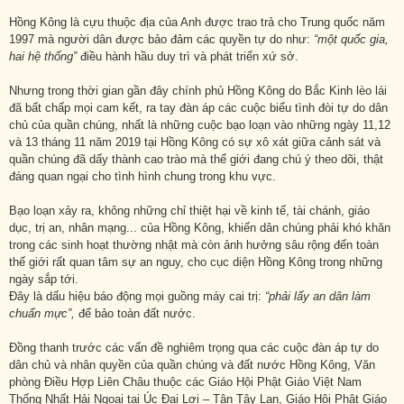
Hồng Kông là cựu thuộc địa của Anh được trao trả cho Trung quốc năm
1997 mà người dân được bảo đảm các quyền tự do như:
“một quốc gia,
hai hệ thống”
điều hành hầu duy trì và phát triển xứ sở.
Nhưng trong thời gian gần đây chính phủ Hồng Kông do Bắc Kinh lèo lái
đã bất chấp mọi cam kết, ra tay đàn áp các cuộc biểu tình đòi tự do dân
chủ của quần chúng, nhất là những cuộc bạo loạn vào những ngày 11,12
và 13 tháng 11 năm 2019 tại Hồng Kông có sự xô xát giữa cảnh sát và
quần chúng đã dấy thành cao trào mà thế giới đang chú ý theo dõi, thật
đáng quan ngại cho tình hình chung trong khu vực.
Bạo loạn xảy ra, không những chỉ thiệt hại về kinh tế, tài chánh, giáo
dục, trị an, nhân mạng... của Hồng Kông, khiến dân chúng phải khó khăn
trong các sinh hoạt thường nhật mà còn ảnh hưởng sâu rộng đến toàn
thế giới rất quan tâm sự an nguy, cho cục diện Hồng Kông trong những
ngày sắp tới.
Đây là dấu hiệu báo động mọi guồng máy cai trị:
“phải lấy an dân làm
chuẩn mực”,
để bảo toàn đất nước.
Đồng thanh trước các vấn đề nghiêm trọng qua các cuộc đàn áp tự do
dân chủ và nhân quyền của quần chúng và đất nước Hồng Kông, Văn
phòng Điều Hợp Liên Châu thuộc các Giáo Hội Phật Giáo Việt Nam
Thống Nhất Hải Ngoại tại Úc Đại Lợi – Tân Tây Lan, Giáo Hội Phật Giáo