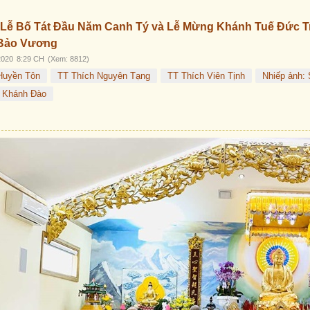
Trước
Sau
 Lễ Bố Tát Đầu Năm Canh Tý và Lễ Mừng Khánh Tuế Đức 
 Bảo Vương
2020
8:29 CH
(Xem: 8812)
Huyền Tôn
TT Thích Nguyên Tạng
TT Thích Viên Tịnh
Nhiếp ảnh:
: Khánh Đào