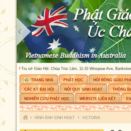
rụ sở Giáo Hội: Chùa Trúc Lâm, 11-15 Winspear Ave, Bankstown, NSW 2200.
TRANG NHÀ
PHẬT HỌC
HỘI ĐỒNG GIÁO PH
CÁC KỲ ĐẠI HỘI
NỘI QUY SINH HOẠT
THÔNG B
NGHIÊN CỨU PHẬT HỌC
WEBSITE LIÊN KẾT
EN
›
›
HÌNH ẢNH SINH HOẠT
VICTORIA