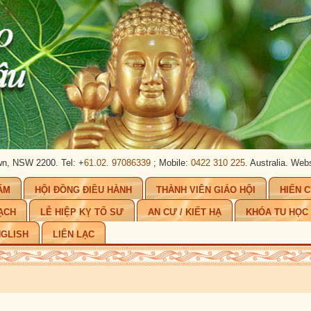
 Tel: +
61.02. 97086339
; Mobile:
0422 310 225
. Australia.
Website:
www.phat
ẨM
HỘI ĐỒNG ĐIỀU HÀNH
THÀNH VIÊN GIÁO HỘI
HIẾN 
ẠCH
LỄ HIỆP KỴ TỔ SƯ
AN CƯ / KIẾT HẠ
KHÓA TU HỌC
GLISH
LIÊN LẠC