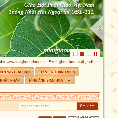
giaoucchau.com
. Email:
giaohoiucchau@gmail.com
.
PHẬT GIÁO ÚC CHÂU
CHƯƠNG GIÁO HỘI
TỰ VIỆN THÀNH VIÊN
 PHẬT PHÁP
HÌNH ẢNH SINH HOẠT