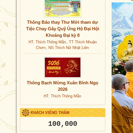
HT. Thích Thắng Hoan
HT. Thích Thiện Tâm
HT. Thích Thông Mẫn
HT. Thích Tín Nghĩa
Thông Báo thay Thư Mời tham dự
HT. Thích Tịnh Đạo
Tiệc Chay Gây Quỹ Ủng Hộ Đại Hội
HT. Thích Tịnh Minh
Khoáng Đại kỳ 8
HT. Thích Tuệ Sỹ
HT. Thích Thông Mẫn
,
TT Thích Nhuận
HTr. Quảng Giải
Chơn
,
NS Thích Nữ Nhật Liên
Thông Bạch Mừng Xuân Bính Ngọ
2026
HT. Thích Thông Mẫn
KHÁCH VIẾNG THĂM
100,000