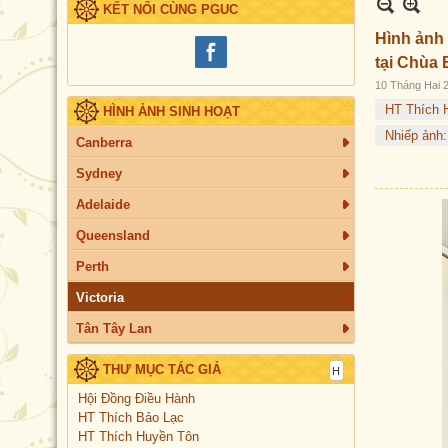
KẾT NỐI CÙNG PGUC
Hình ảnh
tại Chùa
10 Tháng Hai 
HT Thích 
HÌNH ẢNH SINH HOẠT
Nhiếp ảnh
Canberra
Sydney
Adelaide
Queensland
Perth
Victoria
Tân Tây Lan
THƯ MỤC TÁC GIẢ
Hội Đồng Điều Hành
HT Thích Bảo Lạc
HT Thích Huyền Tôn