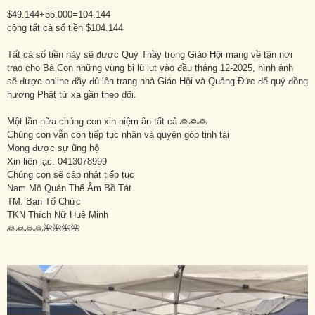
$49.144+55.000=104.144
cộng tất cả số tiền $104.144
Tất cả số tiền này sẽ được Quý Thầy trong Giáo Hội mang về tận nơi
trao cho Bà Con những vùng bị lũ lụt vào đầu tháng 12-2025, hình ảnh
sẽ được online đầy đủ lên trang nhà Giáo Hội và Quảng Đức để quý đồng
hương Phật tử xa gần theo dõi.
Một lần nữa chúng con xin niệm ân tất cả 🙏🙏🙏
Chúng con vẫn còn tiếp tục nhận và quyên góp tịnh tài
Mong được sự ũng hộ
Xin liên lạc: 0413078999
Chúng con sẽ cập nhật tiếp tục
Nam Mô Quán Thế Âm Bồ Tát
TM. Ban Tổ Chức
TKN Thích Nữ Huệ Minh
🙏🙏🙏🙏🌺🌺🌺🌺