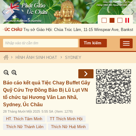
HÂU
Trụ sở Giáo Hội: Chùa Trúc Lâm, 11-15 Winspear Ave, Bankstown, NSW 
›
›
HÌNH ẢNH SINH HOẠT
SYDNEY
Báo cáo kết quả Tiệc Chay Buffet Gây
Quỹ Cứu Trợ Đồng Bào Bị Lũ Lụt VN
tổ chức tại Hương Vân Lan Nhã,
Sydney, Úc Châu
28 Tháng Mười Một 2025
5:55 SA
(Xem: 1278)
HT. Thích Tâm Minh
TT Thích Minh Hội
Thích Nữ Thành Liên
Thích Nữ Huệ Minh