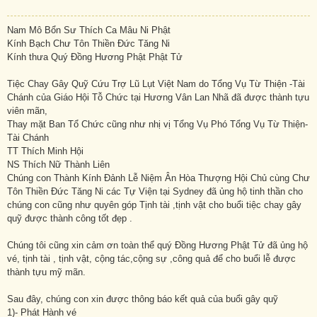
Nam Mô Bổn Sư Thích Ca Mâu Ni Phật
Kính Bạch Chư Tôn Thiền Đức Tăng Ni
Kính thưa Quý Đồng Hương Phật Phật Tử
Tiệc Chay Gây Quỹ Cứu Trợ Lũ Lụt Việt Nam do Tổng Vụ Từ Thiện -Tài
Chánh của Giáo Hội Tỗ Chức tại Hương Vân Lan Nhã đã được thành tựu
viên mãn,
Thay mặt Ban Tổ Chức cũng như nhị vị Tổng Vụ Phó Tổng Vụ Từ Thiện-
Tài Chánh
TT Thích Minh Hội
NS Thích Nữ Thành Liên
Chúng con Thành Kính Đảnh Lễ Niệm Ân Hòa Thượng Hội Chủ cùng Chư
Tôn Thiền Đức Tăng Ni các Tự Viện tại Sydney đã ủng hộ tinh thần cho
chúng con cũng như quyên góp Tịnh tài ,tịnh vật cho buổi tiệc chay gây
quỹ được thành công tốt đẹp .
Chúng tôi cũng xin cảm ơn toàn thể quý Đồng Hương Phật Tử đã ủng hộ
vé, tịnh tài , tịnh vật, cộng tác,cộng sự ,công quả để cho buổi lễ được
thành tựu mỹ mãn.
Sau đây, chúng con xin được thông báo kết quả của buổi gây quỹ
1)- Phát Hành vé