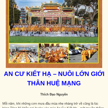
AN CƯ KIẾT HẠ – NUÔI LỚN GIỚI
THÂN HUỆ MẠNG
Thích Đạo Nguyên
Mỗi năm, khi những cơn mưa đầu mùa nhẹ nhàng trở về cũng là lúc