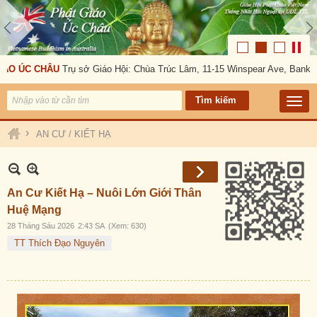
ÁO ÚC CHÂU
Trụ sở Giáo Hội: Chùa Trúc Lâm, 11-15 Winspear Ave, Bankst
›
AN CƯ / KIẾT HẠ
An Cư Kiết Hạ – Nuôi Lớn Giới Thân
Huệ Mạng
28 Tháng Sáu 2026
2:43 SA
(Xem: 630)
TT Thích Đạo Nguyên