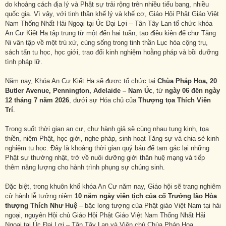
do khoảng cách địa lý và Phật sự trải rộng trên nhiều tiểu bang, nhiều
quốc gia. Vì vậy, với tinh thần khế lý và khế cơ, Giáo Hội Phật Giáo Việt
Nam Thống Nhất Hải Ngoại tại Úc Đại Lợi – Tân Tây Lan tổ chức khóa
An Cư Kiết Hạ tập trung từ một đến hai tuần, tạo điều kiện để chư Tăng
Ni vân tập về một trú xứ, cùng sống trong tinh thần Lục hòa cộng trụ,
sách tấn tu học, học giới, trao đổi kinh nghiệm hoằng pháp và bồi dưỡng
tình pháp lữ.
Năm nay, Khóa An Cư Kiết Hạ sẽ được tổ chức tại
Chùa Pháp Hoa, 20
Butler Avenue, Pennington, Adelaide – Nam Úc
, từ
ngày 06 đến ngày
12 tháng 7 năm 2026
, dưới sự Hóa chủ của
Thượng tọa Thích Viên
Trí
.
Trong suốt thời gian an cư, chư hành giả sẽ cùng nhau tụng kinh, tọa
thiền, niệm Phật, học giới, nghe pháp, sinh hoạt Tăng sự và chia sẻ kinh
nghiệm tu học. Đây là khoảng thời gian quý báu để tạm gác lại những
Phật sự thường nhật, trở về nuôi dưỡng giới thân huệ mạng và tiếp
thêm năng lượng cho hành trình phụng sự chúng sinh.
Đặc biệt, trong khuôn khổ khóa An Cư năm nay, Giáo hội sẽ trang nghiêm
cử hành lễ tưởng niệm
10 năm ngày viên tịch của cố Trưởng lão Hòa
thượng Thích Như Huệ
– bậc long tượng của Phật giáo Việt Nam tại hải
ngoại, nguyên Hội chủ Giáo Hội Phật Giáo Việt Nam Thống Nhất Hải
Ngoại tại Úc Đại Lợi – Tân Tây Lan và Viện chủ Chùa Pháp Hoa.