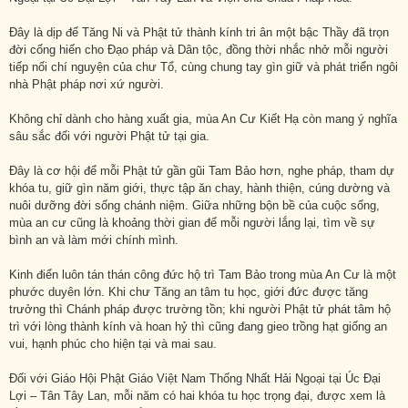
Đây là dịp để Tăng Ni và Phật tử thành kính tri ân một bậc Thầy đã trọn
đời cống hiến cho Đạo pháp và Dân tộc, đồng thời nhắc nhở mỗi người
tiếp nối chí nguyện của chư Tổ, cùng chung tay gìn giữ và phát triển ngôi
nhà Phật pháp nơi xứ người.
Không chỉ dành cho hàng xuất gia, mùa An Cư Kiết Hạ còn mang ý nghĩa
sâu sắc đối với người Phật tử tại gia.
Đây là cơ hội để mỗi Phật tử gần gũi Tam Bảo hơn, nghe pháp, tham dự
khóa tu, giữ gìn năm giới, thực tập ăn chay, hành thiện, cúng dường và
nuôi dưỡng đời sống chánh niệm. Giữa những bộn bề của cuộc sống,
mùa an cư cũng là khoảng thời gian để mỗi người lắng lại, tìm về sự
bình an và làm mới chính mình.
Kinh điển luôn tán thán công đức hộ trì Tam Bảo trong mùa An Cư là một
phước duyên lớn. Khi chư Tăng an tâm tu học, giới đức được tăng
trưởng thì Chánh pháp được trường tồn; khi người Phật tử phát tâm hộ
trì với lòng thành kính và hoan hỷ thì cũng đang gieo trồng hạt giống an
vui, hạnh phúc cho hiện tại và mai sau.
Đối với Giáo Hội Phật Giáo Việt Nam Thống Nhất Hải Ngoại tại Úc Đại
Lợi – Tân Tây Lan, mỗi năm có hai khóa tu học trọng đại, được xem là