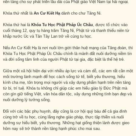
nền tảng cho sự phát triển lâu dài của Phật giáo Việt Nam tại hải ngoại.
Khóa thứ nhất là
An Cư Kiết Hạ
dành cho chư Tăng Ni.
Khóa thứ hai là
Khóa Tu Học Phật Pháp Úc Châu
, được tổ chức vào
cuối tháng 12, quy tụ hàng trăm Tăng Ni, Phật tử và thanh thiếu niên từ
khắp nước Úc và Tân Tây Lan trở về cùng tu học.
Nếu An Cư Kiết Hạ là nơi nuôi lớn giới thân huệ mạng của Tăng đoàn, thì
Khóa Tu Học Phật Pháp Úc Châu chính là mảnh đất nuôi dưỡng niềm tin
và đời sống tâm linh của người Phật tử tại gia, đặc biệt là thế hệ trẻ.
Giữa một xã hội hiện đại với nhiều áp lực và cám dỗ, các em rất cần một
môi trường lành mạnh để học cách sống tử tế, biết yêu thương, hiếu
kính cha mẹ, tôn trọng mọi người và xây dựng phẩm hạnh trên nền tảng
từ bi, trí tuệ. Khóa tu không chỉ giúp các em hiểu giáo lý Đức Phật mà
còn gìn giữ tiếng Việt, văn hóa dân tộc, xây dựng những tình bạn đẹp và
nuôi dưỡng lý tưởng sống.
Đối với các bậc phụ huynh, đây cũng là cơ hội quý báu để cả gia đình
cùng trở về tu học, cùng lắng nghe giáo pháp, thực tập thiền và nuôi
dưỡng sự hiểu biết, yêu thương. Những hạt giống thiện lành được gieo
hôm nay sẽ trở thành nền tảng hạnh phúc cho mai sau.