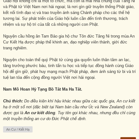
Giáo hội không chỉ là một tổ chức, mà còn là mái nhà chung của Tăng Ni
và Phật tử Việt Nam nơi hải ngoại; là nơi gìn giữ truyền thống Phật giáo,
kết nối tình đạo vị và trao truyền ánh sáng Chánh pháp cho các thế hệ
tương lai. Sự phát triển của Giáo hội luôn cần đến tình thương, trách
nhiệm và sự hộ trì của tất cả những người con Phật.
Nguyện cầu hồng ân Tam Bảo gia hộ chư Tôn đức Tăng Ni trong mùa An
Cư Kiết Hạ được pháp thể khinh an, đạo nghiệp viên thành, giới đức
trang nghiêm.
Nguyện cho toàn thể quý Phật tử cùng gia quyến luôn thân tâm an lạc,
tăng trưởng phước báu, tinh tấn tu học và tiếp tục đồng hành cùng Giáo
hội để gìn giữ, phát huy mạng mạch Phật pháp, đem ánh sáng từ bi và trí
tuệ lan tỏa đến cộng đồng người Việt nơi hải ngoại.
Nam Mô Hoan Hỷ Tạng Bồ Tát Ma Ha Tát.
Chú thích:
Do điều kiện khí hậu khác nhau giữa các quốc gia,
An cư kiết
hạ
ở một số nơi (đặc biệt tại Nam bán cầu như Úc và New Zealand) còn
được gọi là
An cư kiết đông
. Tuy tên gọi khác nhau, nhưng đều chỉ cùng
một truyền thống an cư do Đức Phật chế định.
An Cư / Kiết Hạ