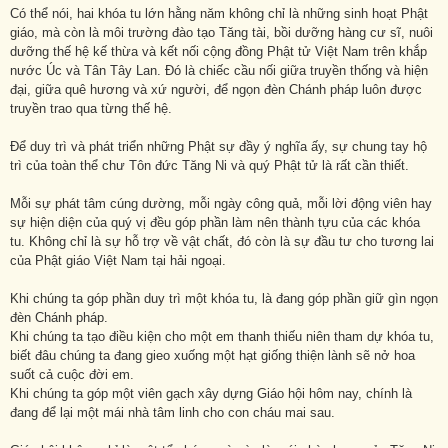
Có thể nói, hai khóa tu lớn hằng năm không chỉ là những sinh hoạt Phật
giáo, mà còn là môi trường đào tạo Tăng tài, bồi dưỡng hàng cư sĩ, nuôi
dưỡng thế hệ kế thừa và kết nối cộng đồng Phật tử Việt Nam trên khắp
nước Úc và Tân Tây Lan. Đó là chiếc cầu nối giữa truyền thống và hiện
đại, giữa quê hương và xứ người, để ngọn đèn Chánh pháp luôn được
truyền trao qua từng thế hệ.
Để duy trì và phát triển những Phật sự đầy ý nghĩa ấy, sự chung tay hộ
trì của toàn thể chư Tôn đức Tăng Ni và quý Phật tử là rất cần thiết.
Mỗi sự phát tâm cúng dường, mỗi ngày công quả, mỗi lời động viên hay
sự hiện diện của quý vị đều góp phần làm nên thành tựu của các khóa
tu. Không chỉ là sự hỗ trợ về vật chất, đó còn là sự đầu tư cho tương lai
của Phật giáo Việt Nam tại hải ngoại.
Khi chúng ta góp phần duy trì một khóa tu, là đang góp phần giữ gìn ngọn
đèn Chánh pháp.
Khi chúng ta tạo điều kiện cho một em thanh thiếu niên tham dự khóa tu,
biết đâu chúng ta đang gieo xuống một hạt giống thiện lành sẽ nở hoa
suốt cả cuộc đời em.
Khi chúng ta góp một viên gạch xây dựng Giáo hội hôm nay, chính là
đang để lại một mái nhà tâm linh cho con cháu mai sau.