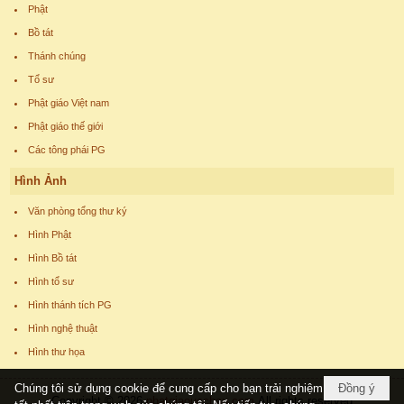
Phật
Bồ tát
Thánh chúng
Tổ sư
Phật giáo Việt nam
Phật giáo thế giới
Các tông phái PG
Hình Ảnh
Văn phòng tổng thư ký
Hình Phật
Hình Bồ tát
Hình tổ sư
Hình thánh tích PG
Hình nghệ thuật
Hình thư họa
Chúng tôi sử dụng cookie để cung cấp cho bạn trải nghiệm
Đồng ý
Copyright © 2026
phatgiaoucchau.com
All rights reserved