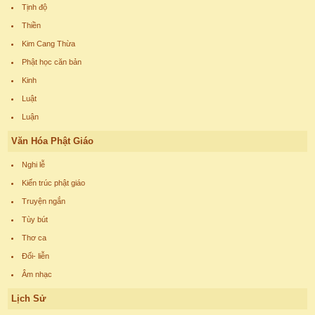
Tịnh độ
Thiền
Kim Cang Thừa
Phật học căn bản
Kinh
Luật
Luận
Văn Hóa Phật Giáo
Nghi lễ
Kiến trúc phật giáo
Truyện ngắn
Tùy bút
Thơ ca
Đối- liễn
Âm nhạc
Lịch Sử