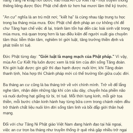
hàng Tăng Ni khắp nơi bước vào mùa An Cư Kiết Hạ - một truyền thống
thiêng liêng được Đức Phật chế định từ hơn hai mươi lăm thế kỷ trước.
"An cư" nghĩa là an trú một nơi; "kiết hạ" là cùng nhau tập trung tu học
trong ba tháng mùa mưa. Đức Phật chế định pháp an cư không chỉ để
chư Tăng hạn chế việc đi lại, tránh làm tổn hại đến các loài sinh vật trong
mùa mưa, mà quan trọng hơn là tạo điều kiện để người xuất gia chuyên
tâm thúc liễm thân tâm, nghiêm trì giới luật, tăng trưởng thiền định và
phát triển trí tuệ.
Đức Phật từng dạy:
"Giới luật là mạng mạch của Phật pháp."
Vì vậy,
mùa An Cư Kiết Hạ luôn được xem là trái tim của đời sống Tăng đoàn.
Khi giới luật được gìn giữ thì đạo hạnh được nuôi lớn; khi Tăng đoàn
thanh tịnh, hòa hợp thì Chánh pháp mới có thể trường tồn giữa cuộc đời.
Ba tháng an cư cũng là ba tháng trở về với chính mình. Trở về để lắng
nghe tâm, nhận diện những tập khí còn sâu dày, chuyển hóa phiền não
và nuôi dưỡng hạt giống từ bi, trí tuệ. Mỗi thời tụng kinh, mỗi giờ tọa
thiền, mỗi bước chân kinh hành hay từng bữa cơm trong chánh niệm đều
trở thành chất liệu nuôi lớn đời sống tâm linh và bồi đắp giới thân huệ
mạng.
Đối với chư Tăng Ni Phật giáo Việt Nam đang hành đạo tại hải ngoại,
việc an cư trọn ba tháng như truyền thống ở quê nhà gặp nhiều trở ngại