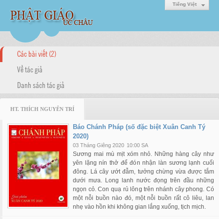
Tiếng Việt
Các bài viết (2)
Về tác giả
Danh sách tác giả
HT. THÍCH NGUYÊN TRÍ
Báo Chánh Pháp (số đặc biệt Xuân Canh Tý
2020)
03 Tháng Giêng 2020
10:00 SA
Sương mai mù mịt xóm nhỏ. Những hàng cây như
yên lặng nín thở để đón nhận làn sương lạnh cuối
đông. Lá cây ướt đẫm, tưởng chừng vừa được tắm
dưới mưa. Long lanh nước đọng trên đầu những
ngọn cỏ. Con quạ rủ lông trên nhánh cây phong. Có
một nỗi buồn nào đó, một nỗi buồn rất cô liêu, lan
nhẹ vào hồn khi không gian lắng xuống, tịch mịch.