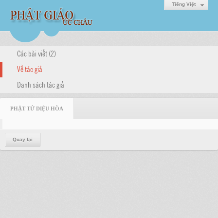
Tiếng Việt
Các bài viết (2)
Về tác giả
Danh sách tác giả
PHẬT TỬ DIỆU HÒA
Quay lại